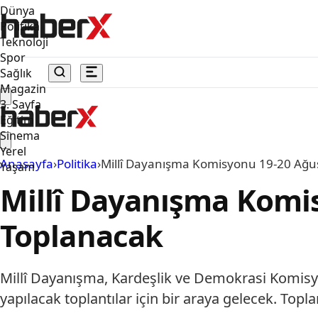
Dünya
Politika
Teknoloji
Spor
Sağlık
Magazin
3. Sayfa
Eğitim
Sinema
Yerel
Anasayfa
›
Politika
›
Millî Dayanışma Komisyonu 19-20 Ağu
Yaşam
Millî Dayanışma Komi
Toplanacak
Millî Dayanışma, Kardeşlik ve Demokrasi Komisyo
yapılacak toplantılar için bir araya gelecek. 