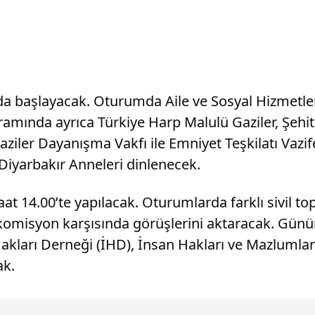
’da başlayacak. Oturumda Aile ve Sosyal Hizmet
mında ayrıca Türkiye Harp Malulü Gaziler, Şehit 
Gaziler Dayanışma Vakfı ile Emniyet Teşkilatı Vazife
Diyarbakır Anneleri dinlenecek.
at 14.00’te yapılacak. Oturumlarda farklı sivil t
komisyon karşısında görüşlerini aktaracak. Günü
n Hakları Derneği (İHD), İnsan Hakları ve Mazlum
ak.