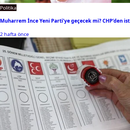
Politika
Muharrem İnce Yeni Parti’ye geçecek mi? CHP’den isti
2 hafta önce