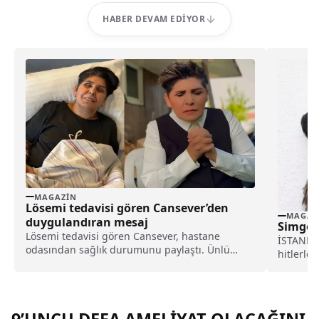
HABER DEVAM EDIYOR
MAGAZIN
Lösemi tedavisi gören Cansever’den
MAGAZ
duygulandıran mesaj
Simge v
Lösemi tedavisi gören Cansever, hastane
İSTANBUL
odasından sağlık durumunu paylaştı. Ünlü
hitlerle
sanatçı, yoğun tedavi sürecini anlatarak
sürükley
sevenlerinden dua istedi.