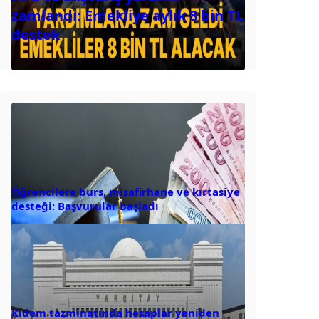
zamlandı: Emekliye aylık 8 bin TL
destek
Öğrencilere burs, misafirhane ve kırtasiye
desteği: Başvurular başladı
Kıdem tazminatında hesaplar yeniden