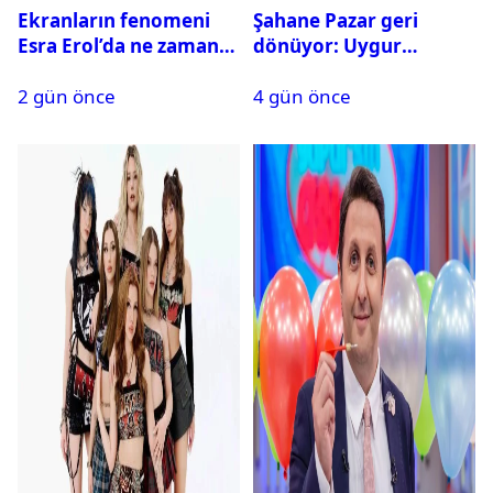
Ekranların fenomeni
Şahane Pazar geri
Esra Erol’da ne zaman
dönüyor: Uygur
başlıyor?
kardeşlerden beklenen
2 gün önce
4 gün önce
açıklama geldi