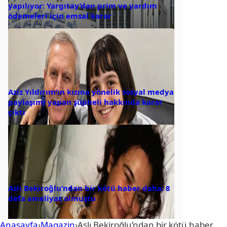
yapılıyor: Yargıtay’dan prim ve yardım
ödemeleri için emsal karar
Aziz Yıldırım’ın kızına yönelik sosyal medya
paylaşımı yapan şüpheli hakkında karar
çıktı
Aslı Bekiroğlu’ndan bir kötü haber daha: 8
defa ameliyat olmuştu
Anasayfa
›
Magazin
›
Aslı Bekiroğlu’ndan bir kötü haber