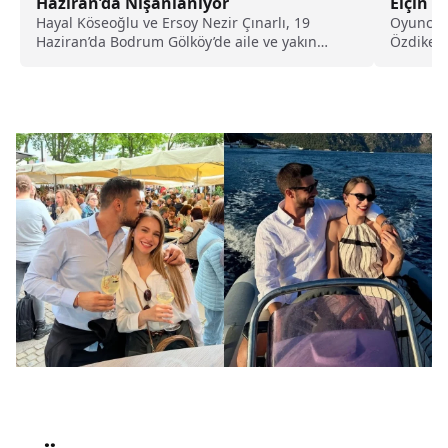
Haziran’da Nişanlanıyor
Elçin S
Hayal Köseoğlu ve Ersoy Nezir Çınarlı, 19
Oyuncu E
Haziran’da Bodrum Gölköy’de aile ve yakın
Özdiken,
çevrenin katılacağı bir törenle nişanlanarak
hakkında
evlilik yolunda ilk adımı atacak.