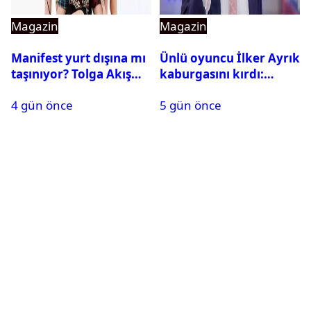
Magazin
Magazin
Manifest yurt dışına mı
Ünlü oyuncu İlker Ayrık
taşınıyor? Tolga Akış
kaburgasını kırdı:
son noktayı koydu
Sağlık durumu nasıl?
4 gün önce
5 gün önce