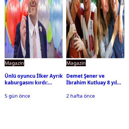
Magazin
Magazin
Ünlü oyuncu İlker Ayrık
Demet Şener ve
kaburgasını kırdı:
İbrahim Kutluay 8 yıl
Sağlık durumu nasıl?
sonra bir araya geldi:
5 gün önce
2 hafta önce
Ailece Yunanistan
tatiline gittiler