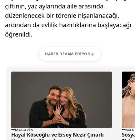
çiftinin, yaz aylarında aile arasında
düzenlenecek bir törenle nişanlanacağı,
ardından da evlilik hazırlıklarına başlayacağı
öğrenildi.
HABER DEVAM EDIYOR
MAGAZIN
MAGAZ
Hayal Köseoğlu ve Ersoy Nezir Çınarlı
Sosyal