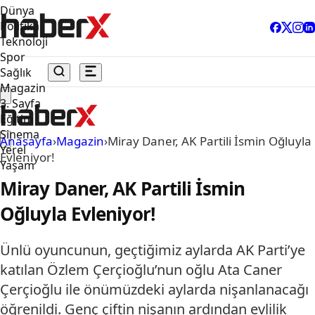
Dünya
Politika
Teknoloji
Spor
Sağlık
Magazin
3. Sayfa
Eğitim
Sinema
Anasayfa
›
Magazin
›
Miray Daner, AK Partili İsmin Oğluyla
Yerel
Evleniyor!
Yaşam
Miray Daner, AK Partili İsmin
Oğluyla Evleniyor!
Ünlü oyuncunun, geçtiğimiz aylarda AK Parti’ye
katılan Özlem Çerçioğlu’nun oğlu Ata Caner
Çerçioğlu ile önümüzdeki aylarda nişanlanacağı
öğrenildi. Genç çiftin nişanın ardından evlilik