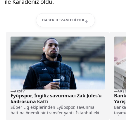
ile Karadeniz oldu.
HABER DEVAM EDIYOR
ARŞIV
ARŞIV
Eyüpspor, İngiliz savunmacı Zak Jules’u
Bankal
kadrosuna kattı
Yarışı
Banka
Süper Lig ekiplerinden Eyüpspor, savunma
Bankalar
hattına önemli bir transfer yaptı. İstanbul ekibi,
taşımak 
Rotherham United formasını terleten İngiliz
miktarlar
stoper Zak Jules’u transfer ettiğini açıkladı.