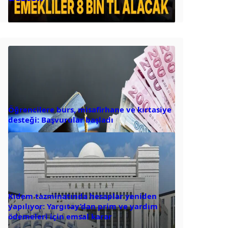
Öğrencilere burs, misafirhane ve kırtasiye
desteği: Başvurular başladı
Kıdem tazminatında hesaplar yeniden
yapılıyor: Yargıtay’dan prim ve yardım
ödemeleri için emsal karar