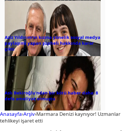
Aziz Yıldırım’ın kızına yönelik sosyal medya
paylaşımı yapan şüpheli hakkında karar
çıktı
Aslı Bekiroğlu’ndan bir kötü haber daha: 8
defa ameliyat olmuştu
Anasayfa
›
Arşiv
›
Marmara Denizi kaynıyor! Uzmanlar
tehlikeyi işaret etti