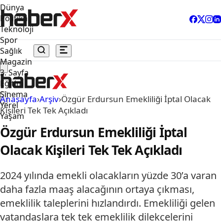
Dünya
Politika
Teknoloji
Spor
Sağlık
Magazin
3. Sayfa
Eğitim
Sinema
Anasayfa
›
Arşiv
›
Özgür Erdursun Emekliliği İptal Olacak
Yerel
Kişileri Tek Tek Açıkladı
Yaşam
Özgür Erdursun Emekliliği İptal
Olacak Kişileri Tek Tek Açıkladı
2024 yılında emekli olacakların yüzde 30’a varan
daha fazla maaş alacağının ortaya çıkması,
emeklilik taleplerini hızlandırdı. Emekliliği gelen
vatandaşlara tek tek emeklilik dilekçelerini