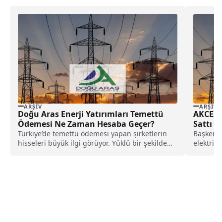
ARŞIV
ARŞIV
Doğu Aras Enerji Yatırımları Temettü
AKCEZ Y
Ödemesi Ne Zaman Hesaba Geçer?
Sattı
Türkiye’de temettü ödemesi yapan şirketlerin
Başkentg
hisseleri büyük ilgi görüyor. Yüklü bir şekilde
elektrik
alınan hisselerden...
yatırımı