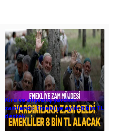
Kira ve alışveriş yardımı
zamlandı: Emekliye aylık 8 bin TL
destek