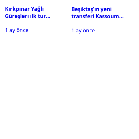
Kırkpınar Yağlı
Beşiktaş’ın yeni
Güreşleri ilk tur
transferi Kassoum
sonuçları açıklandı! İşte
Ouattara saat kaçta
1 ay önce
2. tura geçen
1 ay önce
gelecek? Resmi
pehlivanlar
açıklama geldi