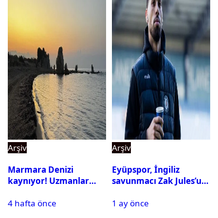
Arşiv
Arşiv
Marmara Denizi
Eyüpspor, İngiliz
kaynıyor! Uzmanlar
savunmacı Zak Jules’u
tehlikeyi işaret etti
kadrosuna kattı
4 hafta önce
1 ay önce