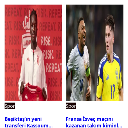
Spor
Spor
Beşiktaş’ın yeni
Fransa İsveç maçını
transferi Kassoum
kazanan takım kiminle