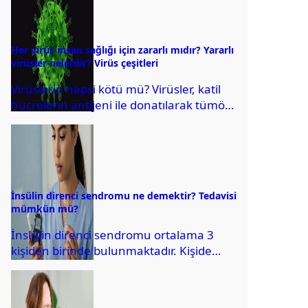
Her virüs insan sağlığı için zararlı mıdır? Yararlı
virüsler nelerdir? Virüs çeşitleri
Virüslerin hepsi kötü mü? Virüsler, katil
hücrelerin antijeni ile donatılarak tümör
hücrelerinin tanınmasını
kolaylaştırıyorlar. Virüs çeşitleri nelerdir?
İnsülin direnci sendromu ne demektir? Tedavisi
mümkün mü?
İnslülin direnci sendromu ortalama 3
kişiden birinde bulunmaktadır. Kişide
insülin direnci olup olmadığının teşhis
edilebilmesi için aile bireylerinde...