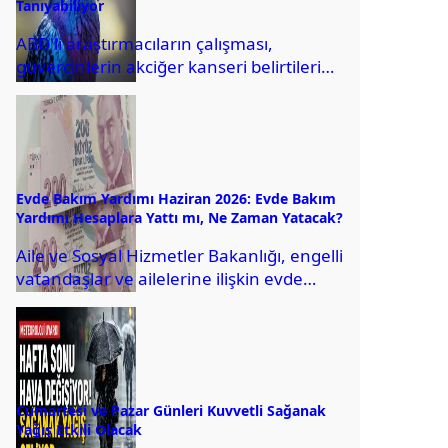
Tanıyabiliyor
ABD'li araştırmacıların çalışması,
güvercinlerin akciğer kanseri belirtilerini
BT görüntülerinde ayırt edebildiğini
gösterdi.
Evde Bakım Yardımı Haziran 2026: Evde Bakım
Yardımı Hesaplara Yattı mı, Ne Zaman Yatacak?
Aile ve Sosyal Hizmetler Bakanlığı, engelli
vatandaşlar ve ailelerine ilişkin evde
bakım yardımı doğrultusunda bu ay
ödemelerin hesaplara...
Cumartesi ve Pazar Günleri Kuvvetli Sağanak
Yağış Etkili Olacak