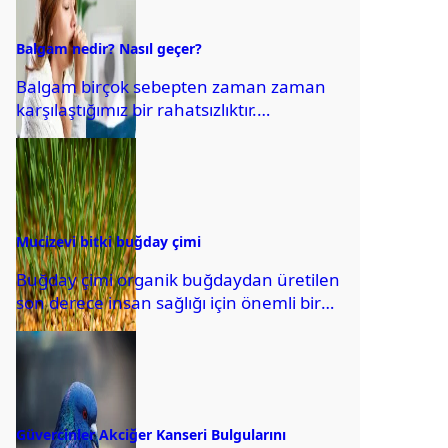
Balgam nedir? Nasıl geçer?
Balgam birçok sebepten zaman zaman
karşılaştığımız bir rahatsızlıktır.
Balgamdan kurtulmanın birçok yöntemi
vardır. Kişinin burun ve göğüs yollarını...
Mucizevi bitki buğday çimi
Buğday çimi organik buğdaydan üretilen
son derece insan sağlığı için önemli bir
bitkidir. A,E,C,D ,B6 vitaminleri
bakımından zengindir....
Güvercinler Akciğer Kanseri Bulgularını