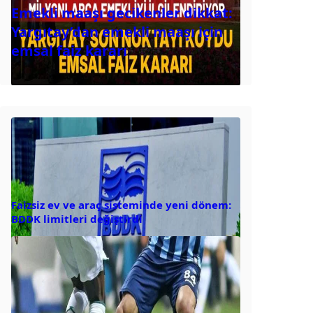
Emekli maaşı gecikenler dikkat:
Yargıtay’dan emekli maaşı için
emsal faiz kararı
Faizsiz ev ve araç sisteminde yeni dönem:
BDDK limitleri değiştirdi