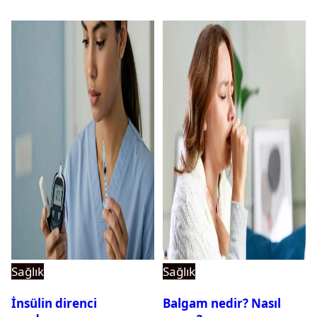
Sağlık
Sağlık
İnsülin direnci
Balgam nedir? Nasıl