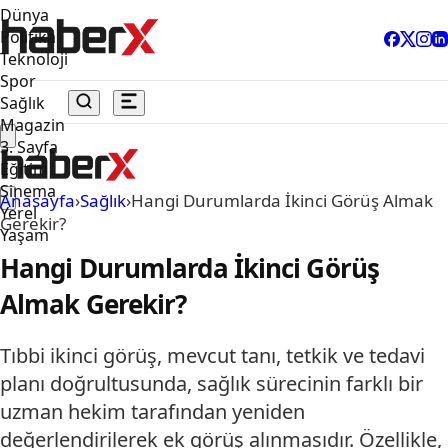
Dünya
Politika
Teknoloji
Spor
Sağlık
Magazin
3. Sayfa
Eğitim
Sinema
Anasayfa
›
Sağlık
›
Hangi Durumlarda İkinci Görüş Almak
Yerel
Gerekir?
Yaşam
Hangi Durumlarda İkinci Görüş
Almak Gerekir?
Tıbbi ikinci görüş, mevcut tanı, tetkik ve tedavi
planı doğrultusunda, sağlık sürecinin farklı bir
uzman hekim tarafından yeniden
değerlendirilerek ek görüş alınmasıdır. Özellikle,