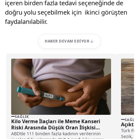
içeren birden fazla tedavi seçeneğinde de
doğru yolu seçebilmek için ikinci görüşten
faydalanılabilir.
HABER DEVAM EDIYOR
SAĞLIK
SAĞLIK
Kilo Verme İlaçları ile Meme Kanseri
Açıkta 
Riski Arasında Düşük Oran İlişkisi
Türk Fit
Tespit Edildi
ABD’de 111 binden fazla kadının verilerinin
Sezik, ak