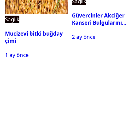
Sağlık
Güvercinler Akciğer
Sağlık
Kanseri Bulgularını
Tanıyabiliyor
Mucizevi bitki buğday
2 ay önce
çimi
1 ay önce