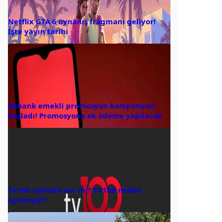
Netflix GTA 6 oynanış fragmanı geliyor!
İşte yayın tarihi
Akbank emekli promosyon kampanyası
başladı! Promosyona ek ödeme yapılacak
TV100 uyduda var mı? TV100 neden
açılmıyor?