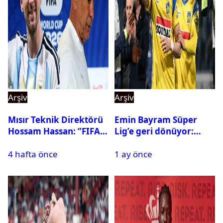
Arşiv
Arşiv
Mısır Teknik Direktörü
Emin Bayram Süper
Hossam Hassan: ‘’FIFA,
Lig’e geri dönüyor:
Messi’nin elenmesini
Galatasaray onay verdi
4 hafta önce
1 ay önce
istemiyor’’