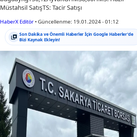
Müstahsil SatışTS: Tacir Satışı
HaberX Editör
•
Güncellenme:
19.01.2024 - 01:12
Son Dakika ve Önemli Haberler İçin Google Haberler'de
Bizi Kaynak Ekleyin!