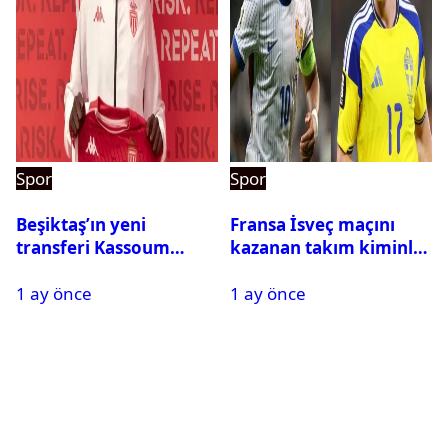
Spor
Spor
Beşiktaş’ın yeni
Fransa İsveç maçını
transferi Kassoum
kazanan takım kiminle
Ouattara saat kaçta
eşleşecek? Son 16
1 ay önce
1 ay önce
gelecek? Resmi
turundaki rakip belli
açıklama geldi
oldu