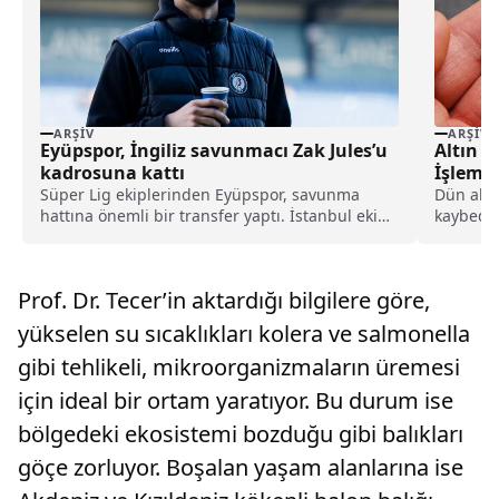
ARŞIV
ARŞIV
Eyüpspor, İngiliz savunmacı Zak Jules’u
Altın G
kadrosuna kattı
İşlem 
Süper Lig ekiplerinden Eyüpspor, savunma
Dün altı
hattına önemli bir transfer yaptı. İstanbul ekibi,
kaybeden
Rotherham United formasını terleten İngiliz
stoper Zak Jules’u transfer ettiğini açıkladı.
Prof. Dr. Tecer’in aktardığı bilgilere göre,
yükselen su sıcaklıkları kolera ve salmonella
gibi tehlikeli, mikroorganizmaların üremesi
için ideal bir ortam yaratıyor. Bu durum ise
bölgedeki ekosistemi bozduğu gibi balıkları
göçe zorluyor. Boşalan yaşam alanlarına ise