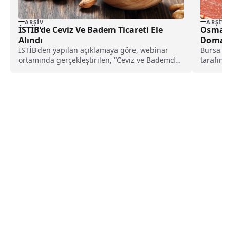
ARŞIV
ARŞIV
İSTİB’de Ceviz Ve Badem Ticareti Ele
Osmane
Alındı
Domates
İSTİB'den yapılan açıklamaya göre, webinar
Bursa Es
ortamında gerçekleştirilen, “Ceviz ve Bademde
tarafınd
Sorunlar ve Çözümler” başlıklı...
2016 yılı