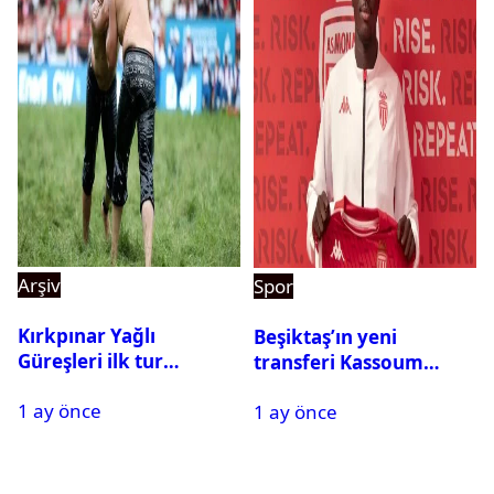
Arşiv
Spor
Kırkpınar Yağlı
Beşiktaş’ın yeni
Güreşleri ilk tur
transferi Kassoum
sonuçları açıklandı! İşte
Ouattara saat kaçta
1 ay önce
2. tura geçen
1 ay önce
gelecek? Resmi
pehlivanlar
açıklama geldi