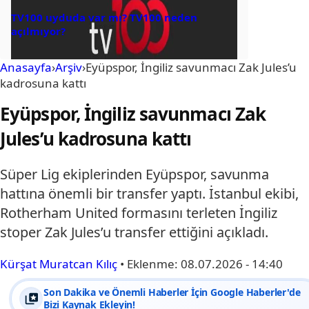
TV100 uyduda var mı? TV100 neden
açılmıyor?
Anasayfa
›
Arşiv
›
Eyüpspor, İngiliz savunmacı Zak Jules’u
kadrosuna kattı
Eyüpspor, İngiliz savunmacı Zak
Jules’u kadrosuna kattı
Süper Lig ekiplerinden Eyüpspor, savunma
hattına önemli bir transfer yaptı. İstanbul ekibi,
Rotherham United formasını terleten İngiliz
stoper Zak Jules’u transfer ettiğini açıkladı.
Kürşat Muratcan Kılıç
•
Eklenme:
08.07.2026 - 14:40
Son Dakika ve Önemli Haberler İçin Google Haberler'de
Bizi Kaynak Ekleyin!