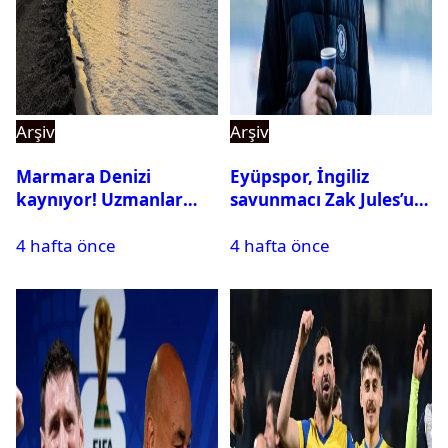
Arşiv
Arşiv
Marmara Denizi
Eyüpspor, İngiliz
kaynıyor! Uzmanlar
savunmacı Zak Jules’u
tehlikeyi işaret etti
kadrosuna kattı
4 hafta önce
4 hafta önce