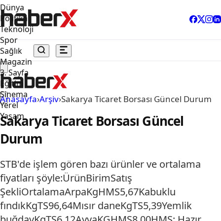
Dünya
Politika
Teknoloji
Spor
Sağlık
Magazin
3. Sayfa
Eğitim
Sinema
Anasayfa
›
Arşiv
›
Sakarya Ticaret Borsası Güncel Durum
Yerel
Yaşam
Sakarya Ticaret Borsası Güncel
Durum
STB'de işlem gören bazı ürünler ve ortalama
fiyatları şöyle:ÜrünBirimSatış
ŞekliOrtalamaArpaKgHMS5,67Kabuklu
fındıkKgTS96,64Mısır daneKgTS5,39Yemlik
buğdayKgTS6,12AyvaKGHMS8,00HMS: Hazır