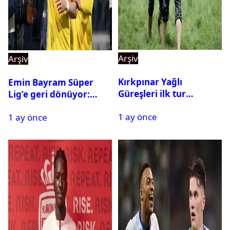
Arşiv
Arşiv
Kırkpınar Yağlı
Emin Bayram Süper
Güreşleri ilk tur
Lig’e geri dönüyor:
sonuçları açıklandı! İşte
Galatasaray onay verdi
1 ay önce
2. tura geçen
1 ay önce
pehlivanlar