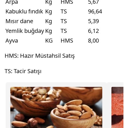
Arpa
Kg
HMS
5,67
Kabuklu fındık
Kg
TS
96,64
Mısır dane
Kg
TS
5,39
Yemlik buğday
Kg
TS
6,12
Ayva
KG
HMS
8,00
HMS: Hazır Müstahsil Satış
TS: Tacir Satışı