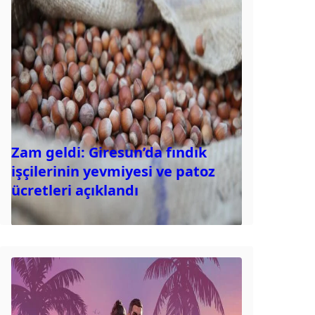
Zam geldi: Giresun’da fındık
işçilerinin yevmiyesi ve patoz
ücretleri açıklandı