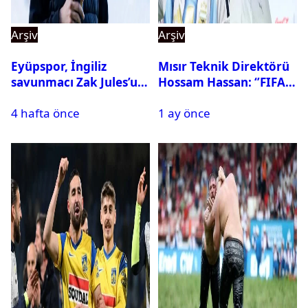
Arşiv
Arşiv
Eyüpspor, İngiliz
Mısır Teknik Direktörü
savunmacı Zak Jules’u
Hossam Hassan: ‘’FIFA,
kadrosuna kattı
Messi’nin elenmesini
4 hafta önce
1 ay önce
istemiyor’’