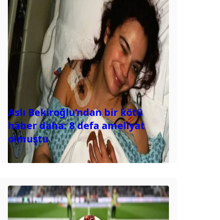
Aslı Bekiroğlu’ndan bir kötü
haber daha: 8 defa ameliyat
olmuştu