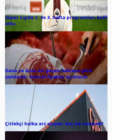
Süper Lig’de 2. ve 3. hafta programları belli
oldu
Dana ve kuzu eti geçen haftaya göre
zamlandı: Güncel fiyatlar açıklandı
Çitlekçi halka arz oluyor: Kaç lot verecek?