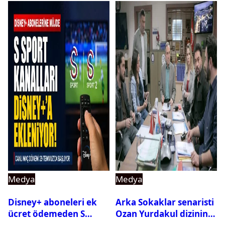
Medya
Medya
Disney+ aboneleri ek
Arka Sokaklar senaristi
ücret ödemeden S
Ozan Yurdakul dizinin