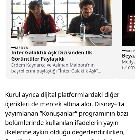
MEDYA
MEDYA
İnter Galaktik Aşk Dizisinden İlk
Beyaz 
Görüntüler Paylaşıldı
Medya pa
Erdem Kaynarca ve Aslıhan Malbora’nın
tv100'de
başrollerini paylaştığı “İnter Galaktik Aşk”
Konuştum
dizisinin çekimleri sürerken, yapımdan ilk
görüntüler kamuoyuyla paylaşıldı.
Kurul ayrıca dijital platformlardaki diğer
içerikleri de mercek altına aldı. Disney+’ta
yayımlanan “Konuşanlar” programının bazı
bölümlerinde kullanılan ifadelerin yayın
ilkelerine aykırı olduğu değerlendirilirken,