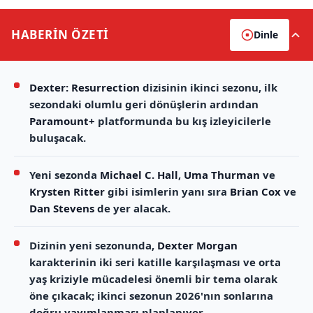
HABERİN
ÖZETİ
Dinle
Dexter: Resurrection
dizisinin ikinci sezonu, ilk
sezondaki olumlu geri dönüşlerin ardından
Paramount+
platformunda bu kış izleyicilerle
buluşacak.
Yeni sezonda
Michael C. Hall
,
Uma Thurman
ve
Krysten Ritter
gibi isimlerin yanı sıra
Brian Cox
ve
Dan Stevens
de yer alacak.
Dizinin yeni sezonunda,
Dexter Morgan
karakterinin iki seri katille karşılaşması ve orta
yaş kriziyle mücadelesi önemli bir tema olarak
öne çıkacak; ikinci sezonun 2026'nın sonlarına
doğru yayımlanması planlanıyor.