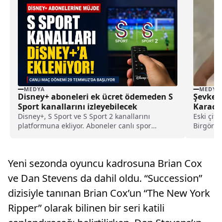
MEDYA
MEDYA
Disney+ aboneleri ek ücret ödemeden S
Şevket 
Sport kanallarını izleyebilecek
Karaca
Disney+, S Sport ve S Sport 2 kanallarını
Eski çift
platformuna ekliyor. Aboneler canlı spor
Birgören
yayınlarını ek ücret ödemeden izleyebilecek.
evli bir...
Yeni sezonda oyuncu kadrosuna Brian Cox
ve Dan Stevens da dahil oldu. “Succession”
dizisiyle tanınan Brian Cox’un “The New York
Ripper” olarak bilinen bir seri katili