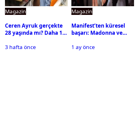
Magazin
Magazin
Ceren Ayruk gerçekte
Manifest’ten küresel
28 yaşında mı? Daha 17
başarı: Madonna ve
Leyla kaç yaşında?
Beyonce’yi geride
3 hafta önce
1 ay önce
bıraktı