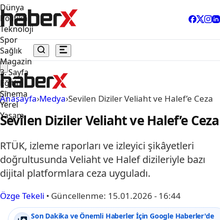
Dünya
Politika
Teknoloji
Spor
Sağlık
Magazin
3. Sayfa
Eğitim
Sinema
Anasayfa
›
Medya
›
Sevilen Diziler Veliaht ve Halef’e Ceza
Yerel
Yaşam
Sevilen Diziler Veliaht ve Halef’e Ceza
RTÜK, izleme raporları ve izleyici şikâyetleri
doğrultusunda Veliaht ve Halef dizileriyle bazı
dijital platformlara ceza uyguladı.
Özge Tekeli
•
Güncellenme:
15.01.2026 - 16:44
Son Dakika ve Önemli Haberler İçin Google Haberler'de