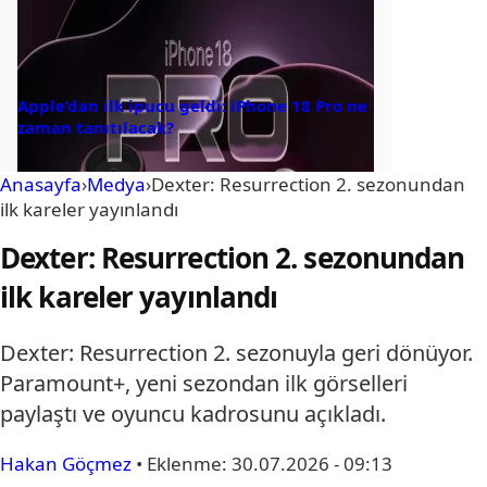
Apple’dan ilk ipucu geldi: iPhone 18 Pro ne
zaman tanıtılacak?
Anasayfa
›
Medya
›
Dexter: Resurrection 2. sezonundan
ilk kareler yayınlandı
Dexter: Resurrection 2. sezonundan
ilk kareler yayınlandı
Dexter: Resurrection 2. sezonuyla geri dönüyor.
Paramount+, yeni sezondan ilk görselleri
paylaştı ve oyuncu kadrosunu açıkladı.
Hakan Göçmez
•
Eklenme:
30.07.2026 - 09:13