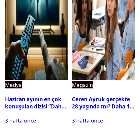
Medya
Magazin
Haziran ayının en çok
Ceren Ayruk gerçekte
konuşulan dizisi ‘’Daha
28 yaşında mı? Daha 17
17’’ oldu
Leyla kaç yaşında?
3 hafta önce
3 hafta önce