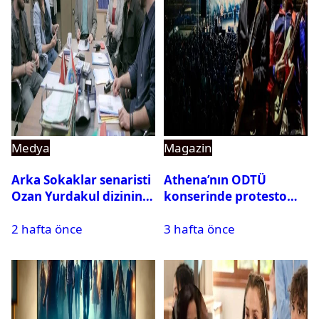
Medya
Magazin
Arka Sokaklar senaristi
Athena’nın ODTÜ
Ozan Yurdakul dizinin
konserinde protesto
final yaptığını duyurdu
krizi
2 hafta önce
3 hafta önce