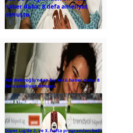
haber daha: 8 defa ameliyat
olmuştu
Aslı Bekiroğlu’ndan bir kötü haber daha: 8
defa ameliyat olmuştu
Süper Lig’de 2. ve 3. hafta programları belli