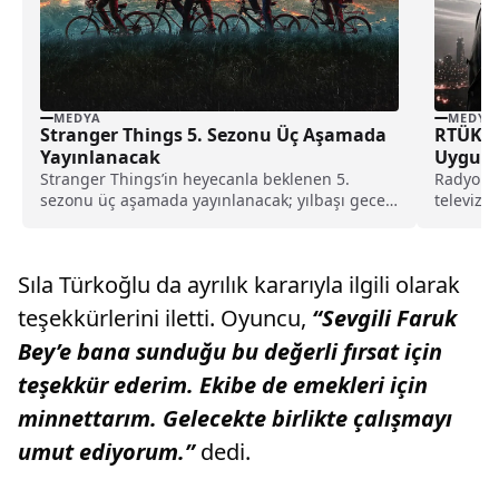
MEDYA
MEDYA
Stranger Things 5. Sezonu Üç Aşamada
RTÜK Se
Yayınlanacak
Uygula
Stranger Things’in heyecanla beklenen 5.
Radyo ve
sezonu üç aşamada yayınlanacak; yılbaşı gecesi
televizyo
ekranlara gelecek final bölümü için hayranlar
platform
şimdiden geri sayıma başladı.
Sıla Türkoğlu da ayrılık kararıyla ilgili olarak
teşekkürlerini iletti. Oyuncu,
“Sevgili Faruk
Bey’e bana sunduğu bu değerli fırsat için
teşekkür ederim. Ekibe de emekleri için
minnettarım. Gelecekte birlikte çalışmayı
umut ediyorum.”
dedi.