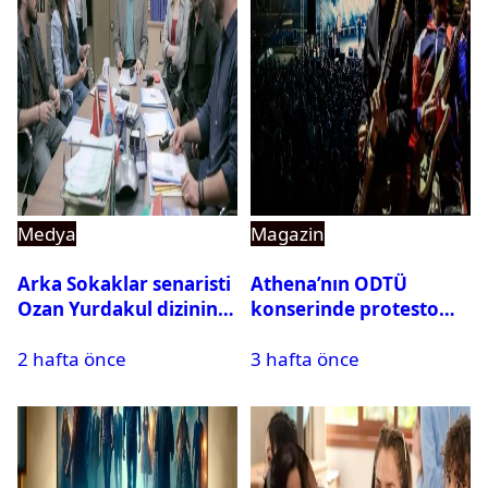
Medya
Magazin
Arka Sokaklar senaristi
Athena’nın ODTÜ
Ozan Yurdakul dizinin
konserinde protesto
final yaptığını duyurdu
krizi
2 hafta önce
3 hafta önce