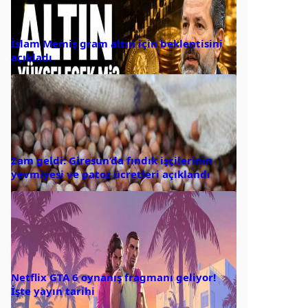
İslam Memiş gram altın için beklentisini
açıkladı
Zam geldi: Giresun’da fındık işçilerinin
yevmiyesi ve patoz ücretleri açıklandı
Netflix GTA 6 oynanış fragmanı geliyor!
İşte yayın tarihi