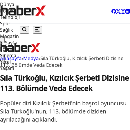
Dünya
Politika
Teknoloji
Spor
Sağlık
Magazin
3. Sayfa
Eğitim
Sinema
Anasayfa
›
Medya
›
Sıla Türkoğlu, Kızılcık Şerbeti Dizisine
Yerel
113. Bölümde Veda Edecek
Yaşam
Sıla Türkoğlu, Kızılcık Şerbeti Dizisine
113. Bölümde Veda Edecek
Popüler dizi Kızılcık Şerbeti'nin başrol oyuncusu
Sıla Türkoğlu'nun, 113. bölümde diziden
ayrılacağını açıklandı.