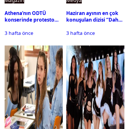
Magazin
Medya
Athena’nın ODTÜ
Haziran ayının en çok
konserinde protesto
konuşulan dizisi ‘’Daha
krizi
17’’ oldu
3 hafta önce
3 hafta önce