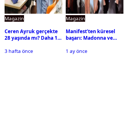
Magazin
Magazin
Ceren Ayruk gerçekte
Manifest’ten küresel
28 yaşında mı? Daha 17
başarı: Madonna ve
Leyla kaç yaşında?
Beyonce’yi geride
3 hafta önce
1 ay önce
bıraktı