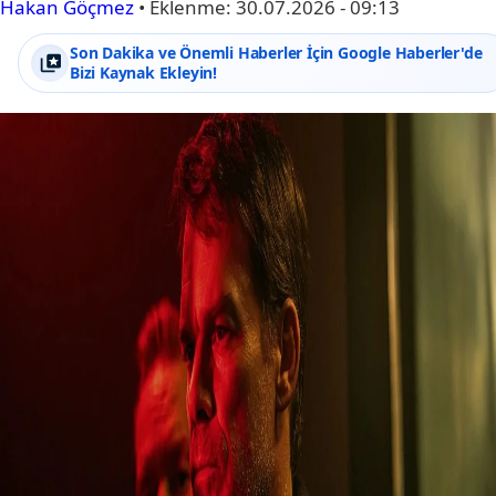
Hakan Göçmez
•
Eklenme:
30.07.2026 - 09:13
Son Dakika ve Önemli Haberler İçin Google Haberler'de
Bizi Kaynak Ekleyin!