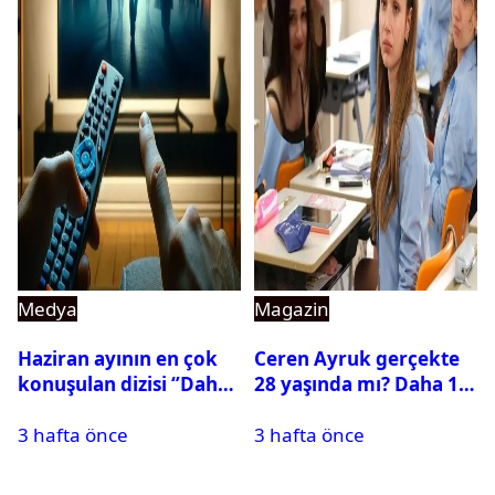
Medya
Magazin
Haziran ayının en çok
Ceren Ayruk gerçekte
konuşulan dizisi ‘’Daha
28 yaşında mı? Daha 17
17’’ oldu
Leyla kaç yaşında?
3 hafta önce
3 hafta önce