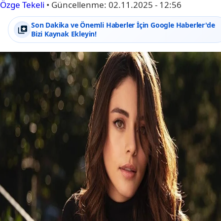
Özge Tekeli
•
Güncellenme:
02.11.2025 - 12:56
Son Dakika ve Önemli Haberler İçin Google Haberler'de
Bizi Kaynak Ekleyin!