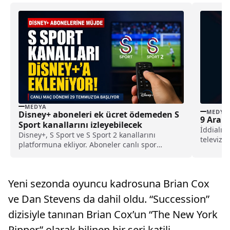
MEDYA
MEDYA
Disney+ aboneleri ek ücret ödemeden S
9 Aralı
Sport kanallarını izleyebilecek
İddialı d
Disney+, S Sport ve S Sport 2 kanallarını
televizy
platformuna ekliyor. Aboneler canlı spor
TV haftan
yayınlarını ek ücret ödemeden izleyebilecek.
Yeni sezonda oyuncu kadrosuna Brian Cox
ve Dan Stevens da dahil oldu. “Succession”
dizisiyle tanınan Brian Cox’un “The New York
Ripper” olarak bilinen bir seri katili