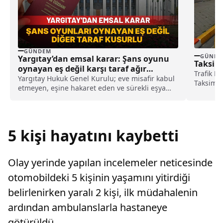
GÜNDEM
GÜNDE
Yargıtay’dan emsal karar: Şans oyunu
Taksil
oynayan eş değil karşı taraf ağır
Trafik D
kusurlu sayıldı
Yargıtay Hukuk Genel Kurulu; eve misafir kabul
Taksim M
etmeyen, eşine hakaret eden ve sürekli eşya
evrakını 
değiştirerek masraf çıkaran kadını ağır kusurlu
sayarak, kadının eşine tazminat ödemesine
karar verdi.
5 kişi hayatını kaybetti
Olay yerinde yapılan incelemeler neticesinde
otomobildeki 5 kişinin yaşamını yitirdiği
belirlenirken yaralı 2 kişi, ilk müdahalenin
ardından ambulanslarla hastaneye
götürüldü.