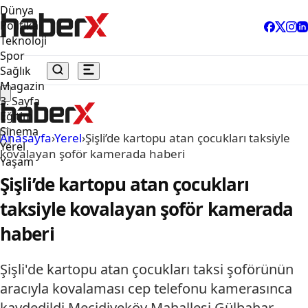
Dünya
Politika
Teknoloji
Spor
Sağlık
Magazin
3. Sayfa
Eğitim
Sinema
Anasayfa
›
Yerel
›
Şişli’de kartopu atan çocukları taksiyle
Yerel
kovalayan şoför kamerada haberi
Yaşam
Şişli’de kartopu atan çocukları
taksiyle kovalayan şoför kamerada
haberi
Şişli'de kartopu atan çocukları taksi şoförünün
aracıyla kovalaması cep telefonu kamerasınca
kaydedildi.Mecidiyeköy Mahallesi Gülbahar