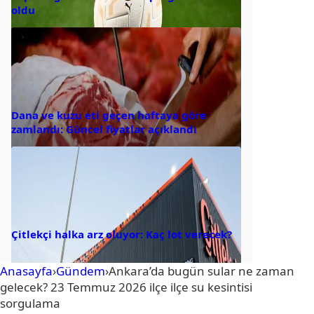
oldu
Dana ve kuzu eti geçen haftaya göre
zamlandı: Güncel fiyatlar açıklandı
Çitlekçi halka arz oluyor: Kaç lot verecek?
Anasayfa
›
Gündem
›
Ankara’da bugün sular ne zaman
gelecek? 23 Temmuz 2026 ilçe ilçe su kesintisi
sorgulama