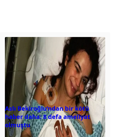
Aslı Bekiroğlu’ndan bir kötü
haber daha: 8 defa ameliyat
olmuştu