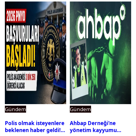
Gündem
Gündem
Polis olmak isteyenlere
Ahbap Derneği’ne
beklenen haber geldi!
yönetim kayyumu