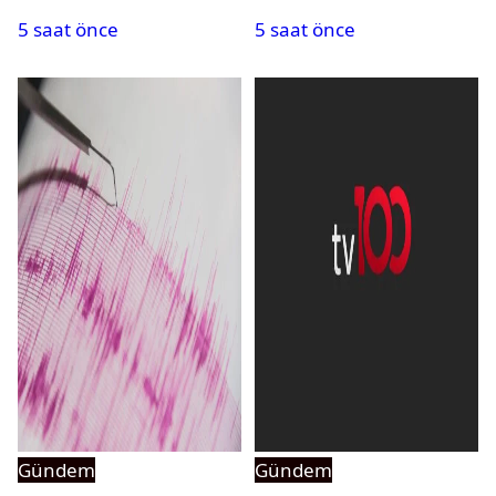
PMYO başvuruları açıldı
atandı: Kapatma davası
5 saat önce
5 saat önce
açıldı
Gündem
Gündem