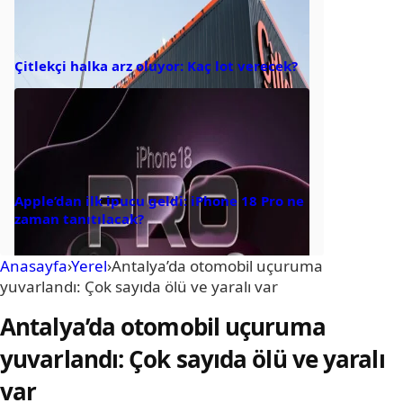
Çitlekçi halka arz oluyor: Kaç lot verecek?
Apple’dan ilk ipucu geldi: iPhone 18 Pro ne
zaman tanıtılacak?
Anasayfa
›
Yerel
›
Antalya’da otomobil uçuruma
yuvarlandı: Çok sayıda ölü ve yaralı var
Antalya’da otomobil uçuruma
yuvarlandı: Çok sayıda ölü ve yaralı
var