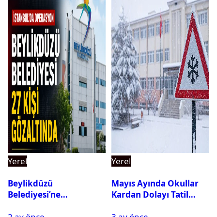
Yerel
Yerel
Beylikdüzü
Mayıs Ayında Okullar
Belediyesi’ne
Kardan Dolayı Tatil
Operasyon: 27 Kişi
Edildi
2 ay önce
3 ay önce
Gözaltına Alındı