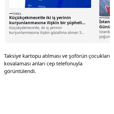
YEREL
Küçükçekmece’de iki iş yerinin
YEREL
İstanbu
kurşunlanmasına ilişkin bir şüpheli
Günü y
tutuklandı haberi
Küçükçekmece'de, iki iş yerinin
İstanbul
kurşunlanmasına ilişkin gözaltına alınan 5
yoğunluğ
şüpheliden 1'i tutuklandı.İstanbul Emniyet
kırmızı 
Müdürlüğü ekipleri, Atatürk Mahallesi'ndeki iki
başlarınd
ayrı iş yerine 9 Şubat'ta saat 02.18-02.21
dükkanla
sıralarında si...
Taksiye kartopu atılması ve şoförün çocukları
yaşıyor.K
kovalaması anları cep telefonuyla
görüntülendi.