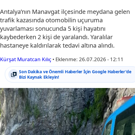
Antalya’nın Manavgat ilçesinde meydana gelen
trafik kazasında otomobilin uçuruma
yuvarlaması sonucunda 5 kişi hayatını
kaybederken 2 kişi de yaralandı. Yaralılar
hastaneye kaldırılarak tedavi altına alındı.
Kürşat Muratcan Kılıç
•
Eklenme:
26.07.2026 - 12:11
Son Dakika ve Önemli Haberler İçin Google Haberler'de
Bizi Kaynak Ekleyin!