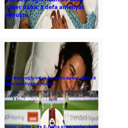
haber daha: 8 defa ameliyat
olmuştu
Aslı Bekiroğlu’ndan bir kötü haber daha: 8
defa ameliyat olmuştu
Süper Lig’de 2. ve 3. hafta programları belli