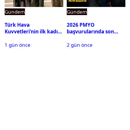
Gündem
Gündem
Türk Hava
2026 PMYO
Kuvvetleri’nin ilk kadın
başvurularında son
generali Özlem
durum ne?
1 gün önce
2 gün önce
Karapınar hakkında
dikkat çeken detay
ortaya çıktı