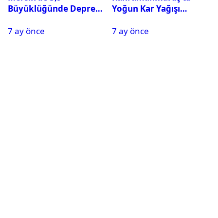
Büyüklüğünde Deprem
Yoğun Kar Yağışı
Oldu
Nedeniyle Okullar Yarın
7 ay önce
7 ay önce
Tatil