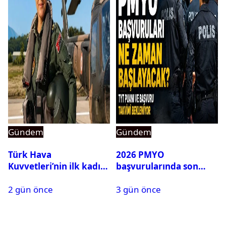
Gündem
Gündem
Türk Hava
2026 PMYO
Kuvvetleri’nin ilk kadın
başvurularında son
generali Özlem
durum ne?
2 gün önce
3 gün önce
Karapınar hakkında
dikkat çeken detay
ortaya çıktı