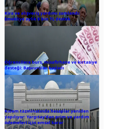
Kira ve alışveriş yardımı zamlandı:
Emekliye aylık 8 bin TL destek
Öğrencilere burs, misafirhane ve kırtasiye
desteği: Başvurular başladı
Kıdem tazminatında hesaplar yeniden
yapılıyor: Yargıtay’dan prim ve yardım
ödemeleri için emsal karar