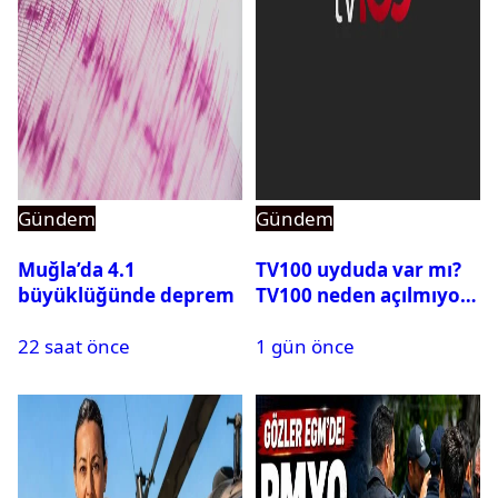
Gündem
Gündem
Muğla’da 4.1
TV100 uyduda var mı?
büyüklüğünde deprem
TV100 neden açılmıyor?
22 saat önce
1 gün önce