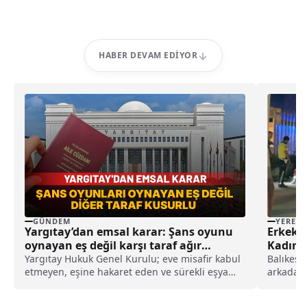
HABER DEVAM EDIYOR
GÜNDEM
YEREL
Yargıtay’dan emsal karar: Şans oyunu
Erkek 
oynayan eş değil karşı taraf ağır
Kadın H
kusurlu sayıldı
Yargıtay Hukuk Genel Kurulu; eve misafir kabul
Balıkesir
etmeyen, eşine hakaret eden ve sürekli eşya
arkadaşı
değiştirerek masraf çıkaran kadını ağır kusurlu
bıçakla y
sayarak, kadının eşine tazminat ödemesine