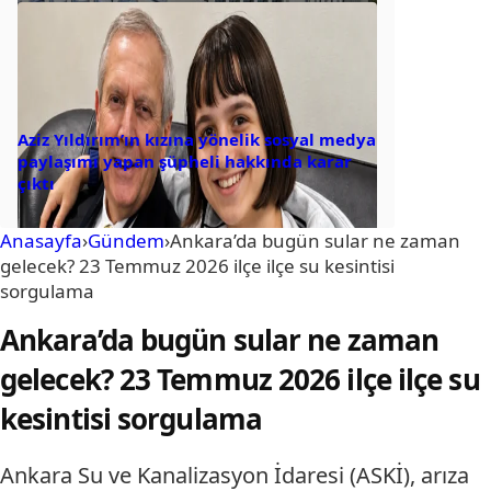
Aziz Yıldırım’ın kızına yönelik sosyal medya
paylaşımı yapan şüpheli hakkında karar
çıktı
Anasayfa
›
Gündem
›
Ankara’da bugün sular ne zaman
gelecek? 23 Temmuz 2026 ilçe ilçe su kesintisi
sorgulama
Ankara’da bugün sular ne zaman
gelecek? 23 Temmuz 2026 ilçe ilçe su
kesintisi sorgulama
Ankara Su ve Kanalizasyon İdaresi (ASKİ), arıza