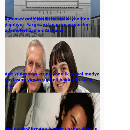
Kıdem tazminatında hesaplar yeniden
yapılıyor: Yargıtay’dan prim ve yardım
ödemeleri için emsal karar
Aziz Yıldırım’ın kızına yönelik sosyal medya
paylaşımı yapan şüpheli hakkında karar
çıktı
Aslı Bekiroğlu’ndan bir kötü haber daha: 8