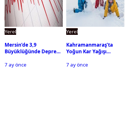
Yerel
Yerel
Mersin’de 3,9
Kahramanmaraş’ta
Büyüklüğünde Deprem
Yoğun Kar Yağışı
Oldu
Nedeniyle Okullar Yarın
7 ay önce
7 ay önce
Tatil