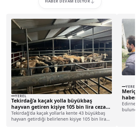
HABER DEVAM EDIYOR
YEREL
Meriç 
YEREL
haberi
Tekirdağ’a kaçak yolla büyükbaş
Edirne'd
hayvan getiren kişiye 105 bin lira ceza
bulundu.
uygulandı haberi
Tekirdağ'da kaçak yollarla kente 43 büyükbaş
ceset gö
hayvan getirdiği belirlenen kişiye 105 bin lira
bildirdi.
ceza uygulandı.İl Tarım ve Orman Müdürlüğü
itfaiye 
ekipleri, şehir dışından kaçak getirilen
inen AFA
hayvanların olduğu ihbarı üzerine harekete