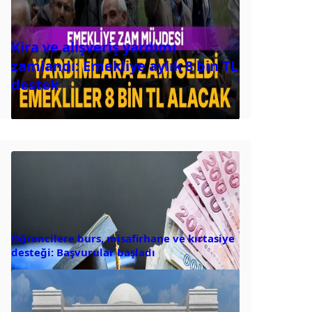
Kira ve alışveriş yardımı
zamlandı: Emekliye aylık 8 bin TL
destek
Öğrencilere burs, misafirhane ve kırtasiye
desteği: Başvurular başladı