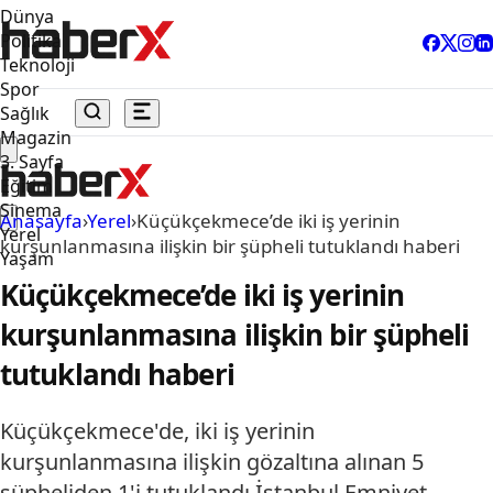
Dünya
Politika
Teknoloji
Spor
Sağlık
Magazin
3. Sayfa
Eğitim
Sinema
Anasayfa
›
Yerel
›
Küçükçekmece’de iki iş yerinin
Yerel
kurşunlanmasına ilişkin bir şüpheli tutuklandı haberi
Yaşam
Küçükçekmece’de iki iş yerinin
kurşunlanmasına ilişkin bir şüpheli
tutuklandı haberi
Küçükçekmece'de, iki iş yerinin
kurşunlanmasına ilişkin gözaltına alınan 5
şüpheliden 1'i tutuklandı.İstanbul Emniyet