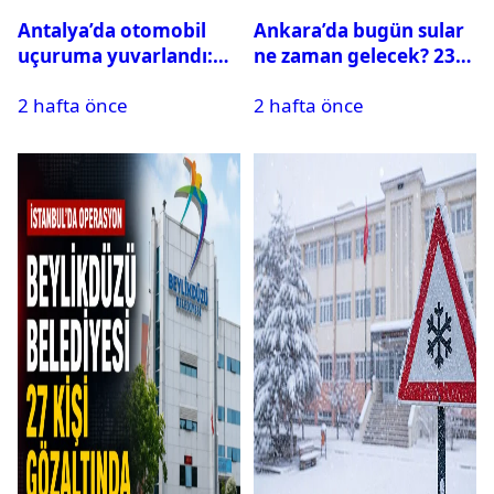
Antalya’da otomobil
Ankara’da bugün sular
uçuruma yuvarlandı:
ne zaman gelecek? 23
Çok sayıda ölü ve yaralı
Temmuz 2026 ilçe ilçe
2 hafta önce
2 hafta önce
var
su kesintisi sorgulama