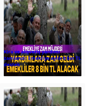
Kira ve alışveriş yardımı
zamlandı: Emekliye aylık 8 bin TL
destek