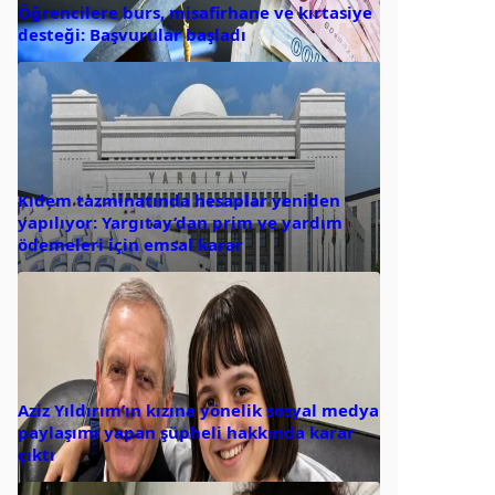
Öğrencilere burs, misafirhane ve kırtasiye
desteği: Başvurular başladı
Kıdem tazminatında hesaplar yeniden
yapılıyor: Yargıtay’dan prim ve yardım
ödemeleri için emsal karar
Aziz Yıldırım’ın kızına yönelik sosyal medya
paylaşımı yapan şüpheli hakkında karar
çıktı