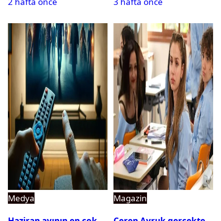
2 hafta önce
3 hafta önce
Medya
Magazin
Haziran ayının en çok
Ceren Ayruk gerçekte