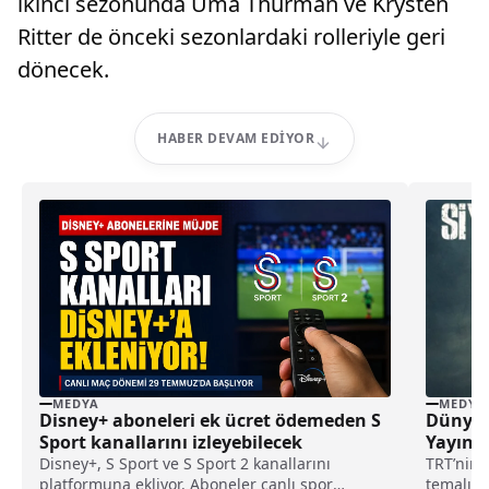
ikinci sezonunda Uma Thurman ve Krysten
Ritter de önceki sezonlardaki rolleriyle geri
dönecek.
HABER DEVAM EDIYOR
MEDYA
MEDYA
Disney+ aboneleri ek ücret ödemeden S
Dünyanı
Sport kanallarını izleyebilecek
Yayınl
Disney+, S Sport ve S Sport 2 kanallarını
TRT’nin d
platformuna ekliyor. Aboneler canlı spor
temalı y