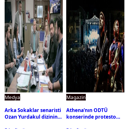
Medya
Magazin
Arka Sokaklar senaristi
Athena’nın ODTÜ
Ozan Yurdakul dizinin
konserinde protesto
final yaptığını duyurdu
krizi