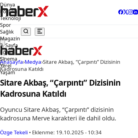
Dünya
Politika
Teknoloji
Spor
Sağlık
Magazin
3. Sayfa
Eğitim
Sinema
Anasayfa
›
Medya
›
Sitare Akbaş, “Çarpıntı” Dizisinin
Yerel
Kadrosuna Katıldı
Yaşam
Sitare Akbaş, “Çarpıntı” Dizisinin
Kadrosuna Katıldı
Oyuncu Sitare Akbaş, “Çarpıntı” dizisinin
kadrosuna Merve karakteri ile dahil oldu.
Özge Tekeli
•
Eklenme:
19.10.2025 - 10:34