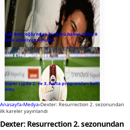
Aslı Bekiroğlu’ndan bir kötü haber daha: 8
defa ameliyat olmuştu
Süper Lig’de 2. ve 3. hafta programları belli
oldu
Anasayfa
›
Medya
›
Dexter: Resurrection 2. sezonundan
ilk kareler yayınlandı
Dexter: Resurrection 2. sezonundan