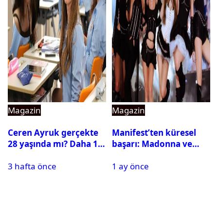
Magazin
Magazin
Ceren Ayruk gerçekte
Manifest’ten küresel
28 yaşında mı? Daha 17
başarı: Madonna ve
Leyla kaç yaşında?
Beyonce’yi geride
3 hafta önce
1 ay önce
bıraktı