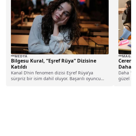
MEDYA
MAGAZ
Bilgesu Kural, “Eşref Rüya” Dizisine
Ceren 
Katıldı
Daha 1
Kanal D’nin fenomen dizisi Eşref Rüya’ya
Daha 17 
sürpriz bir isim dahil oluyor. Başarılı oyuncu
güzel oy
Bilgesu Kural, 19. bölümde Saliha karakteriyle
olduğu s
ekrana gelecek.
Ayruk’un
iddialara