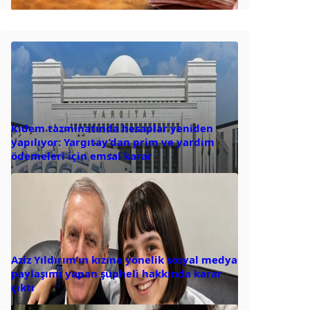
Kıdem tazminatında hesaplar yeniden
yapılıyor: Yargıtay’dan prim ve yardım
ödemeleri için emsal karar
Aziz Yıldırım’ın kızına yönelik sosyal medya
paylaşımı yapan şüpheli hakkında karar
çıktı