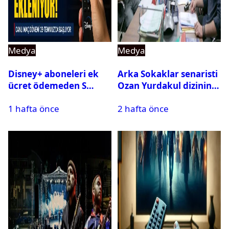
Medya
Medya
Disney+ aboneleri ek
Arka Sokaklar senaristi
ücret ödemeden S
Ozan Yurdakul dizinin
Sport kanallarını
final yaptığını duyurdu
1 hafta önce
2 hafta önce
izleyebilecek