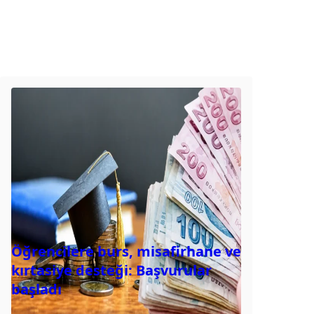
Öğrencilere burs, misafirhane ve
kırtasiye desteği: Başvurular
başladı