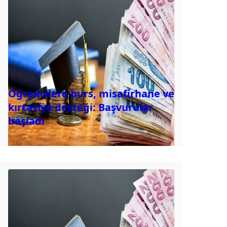
Öğrencilere burs, misafirhane ve
kırtasiye desteği: Başvurular
başladı