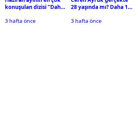
konuşulan dizisi ‘’Daha
28 yaşında mı? Daha 17
17’’ oldu
Leyla kaç yaşında?
3 hafta önce
3 hafta önce