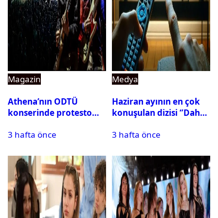
Magazin
Medya
Athena’nın ODTÜ
Haziran ayının en çok
konserinde protesto
konuşulan dizisi ‘’Daha
krizi
17’’ oldu
3 hafta önce
3 hafta önce