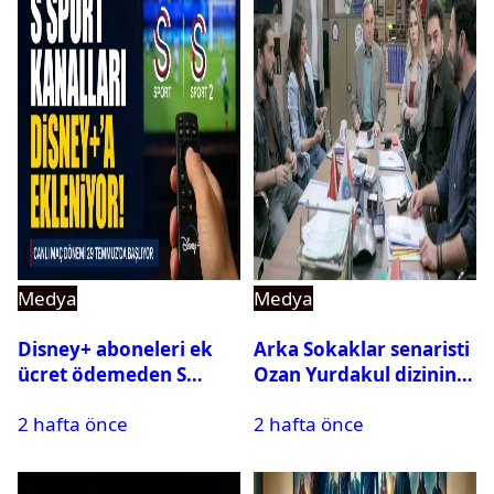
Medya
Medya
Disney+ aboneleri ek
Arka Sokaklar senaristi
ücret ödemeden S
Ozan Yurdakul dizinin
Sport kanallarını
final yaptığını duyurdu
2 hafta önce
2 hafta önce
izleyebilecek