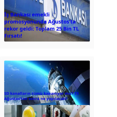
İş Bankası emekli
promosyonunda Ağustos’ta
rekor geldi: Toplam 25 Bin TL
Fırsatı!
SD kanalların tümü kapanıyor mu? 15
Ağustos’tan sonra ne yapılacak?