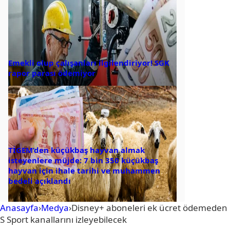
Emekli olup çalışanları ilgilendiriyor! SGK
rapor parası ödemiyor
TİGEM’den küçükbaş hayvan almak
isteyenlere müjde: 7 bin 350 küçükbaş
hayvan için ihale tarihi ve muhammen
bedeli açıklandı
Anasayfa
›
Medya
›
Disney+ aboneleri ek ücret ödemeden
S Sport kanallarını izleyebilecek