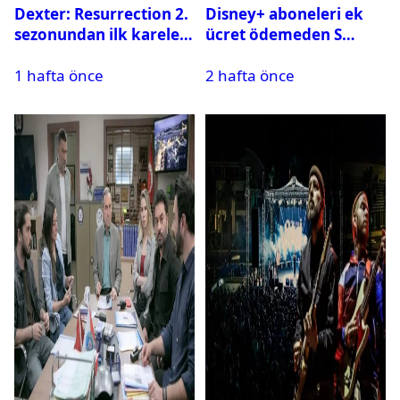
Dexter: Resurrection 2.
Disney+ aboneleri ek
sezonundan ilk kareler
ücret ödemeden S
yayınlandı
Sport kanallarını
1 hafta önce
2 hafta önce
izleyebilecek