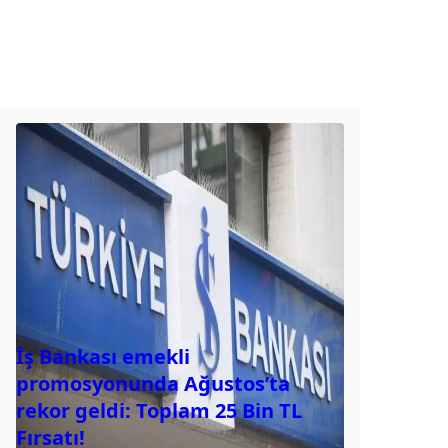
İş Bankası emekli
promosyonunda Ağustos’ta
rekor geldi: Toplam 25 Bin TL
Fırsatı!