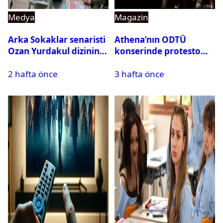
Medya
Magazin
Arka Sokaklar senaristi
Athena’nın ODTÜ
Ozan Yurdakul dizinin
konserinde protesto
final yaptığını duyurdu
krizi
2 hafta önce
3 hafta önce