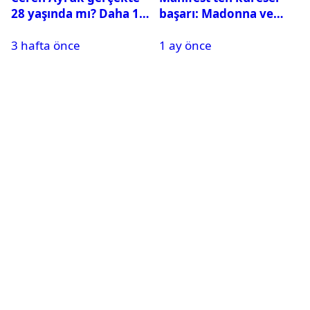
28 yaşında mı? Daha 17
başarı: Madonna ve
Leyla kaç yaşında?
Beyonce’yi geride
3 hafta önce
1 ay önce
bıraktı