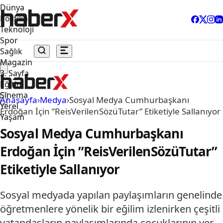
Dünya
Politika
Teknoloji
Spor
Sağlık
Magazin
3. Sayfa
Eğitim
Sinema
Anasayfa
›
Medya
›
Sosyal Medya Cumhurbaşkanı
Yerel
Erdoğan İçin ”ReisVerilenSözüTutar” Etiketiyle Sallanıyor
Yaşam
Sosyal Medya Cumhurbaşkanı
Erdoğan İçin ”ReisVerilenSözüTutar”
Etiketiyle Sallanıyor
Sosyal medyada yapılan paylaşımların genelinde
öğretmenlere yönelik bir eğilim izlenirken çeşitli
vatandaşların paylaşımlarında çocuklarının yer