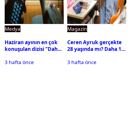
Medya
Magazin
Haziran ayının en çok
Ceren Ayruk gerçekte
konuşulan dizisi ‘’Daha
28 yaşında mı? Daha 17
17’’ oldu
Leyla kaç yaşında?
3 hafta önce
3 hafta önce