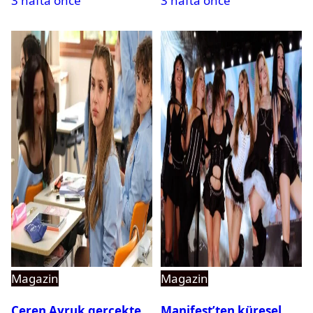
3 hafta önce
3 hafta önce
Magazin
Magazin
Ceren Ayruk gerçekte
Manifest’ten küresel