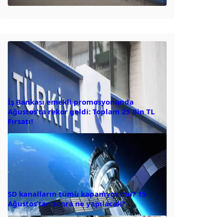
İş Bankası emekli promosyonunda
Ağustos’ta rekor geldi: Toplam 25 Bin TL
Fırsatı!
SD kanalların tümü kapanıyor mu? 15
Ağustos’tan sonra ne yapılacak?