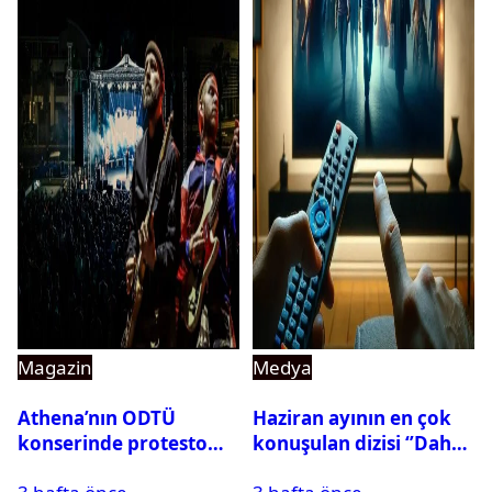
Magazin
Medya
Athena’nın ODTÜ
Haziran ayının en çok
konserinde protesto
konuşulan dizisi ‘’Daha
krizi
17’’ oldu