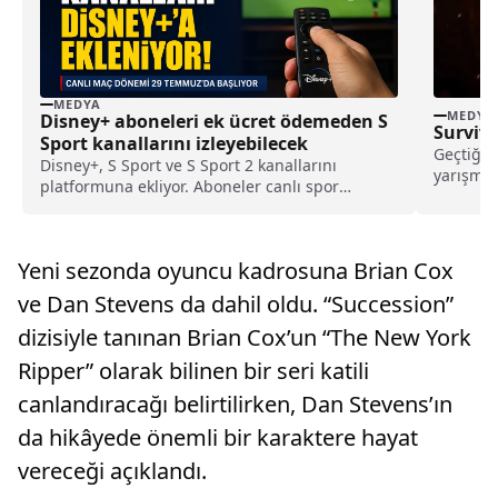
MEDYA
MEDYA
Disney+ aboneleri ek ücret ödemeden S
Survivo
Sport kanallarını izleyebilecek
Geçtiğim
Disney+, S Sport ve S Sport 2 kanallarını
yarışmac
platformuna ekliyor. Aboneler canlı spor
çıkmıştı
yayınlarını ek ücret ödemeden izleyebilecek.
Yeni sezonda oyuncu kadrosuna Brian Cox
ve Dan Stevens da dahil oldu. “Succession”
dizisiyle tanınan Brian Cox’un “The New York
Ripper” olarak bilinen bir seri katili
canlandıracağı belirtilirken, Dan Stevens’ın
da hikâyede önemli bir karaktere hayat
vereceği açıklandı.