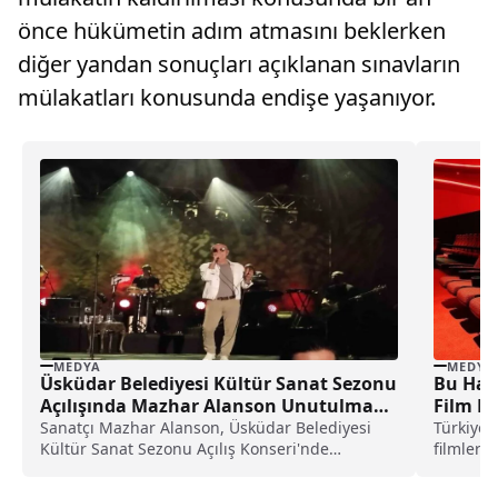
önce hükümetin adım atmasını beklerken
diğer yandan sonuçları açıklanan sınavların
mülakatları konusunda endişe yaşanıyor.
MEDYA
MEDYA
Üsküdar Belediyesi Kültür Sanat Sezonu
Bu Haft
Açılışında Mazhar Alanson Unutulmaz
Film F
Bir Konser Verdi
Sanatçı Mazhar Alanson, Üsküdar Belediyesi
Türkiye’
Kültür Sanat Sezonu Açılış Konseri'nde
filmleri,
unutulmaz bir performans sergilediÜsküdar...
almasını.