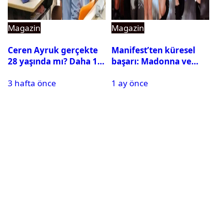
Magazin
Magazin
Ceren Ayruk gerçekte
Manifest’ten küresel
28 yaşında mı? Daha 17
başarı: Madonna ve
Leyla kaç yaşında?
Beyonce’yi geride
3 hafta önce
1 ay önce
bıraktı