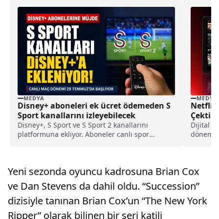
MEDYA
MEDYA
Disney+ aboneleri ek ücret ödemeden S
Netflix
Sport kanallarını izleyebilecek
Çekti
Disney+, S Sport ve S Sport 2 kanallarını
Dijital f
platformuna ekliyor. Aboneler canlı spor
dönemde
yayınlarını ek ücret ödemeden izleyebilecek.
Yeni sezonda oyuncu kadrosuna Brian Cox
ve Dan Stevens da dahil oldu. “Succession”
dizisiyle tanınan Brian Cox’un “The New York
Ripper” olarak bilinen bir seri katili