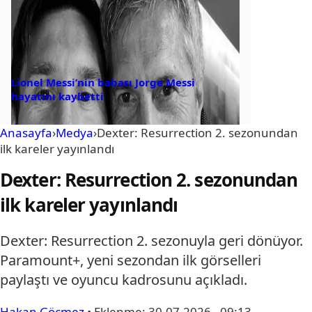
Lionel Messi’nin babası Jorge Messi
hayatını kaybetti
Anasayfa
›
Medya
›
Dexter: Resurrection 2. sezonundan
ilk kareler yayınlandı
Dexter: Resurrection 2. sezonundan
ilk kareler yayınlandı
Dexter: Resurrection 2. sezonuyla geri dönüyor.
Paramount+, yeni sezondan ilk görselleri
paylaştı ve oyuncu kadrosunu açıkladı.
Hakan Göçmez
•
Eklenme:
30.07.2026 - 09:13