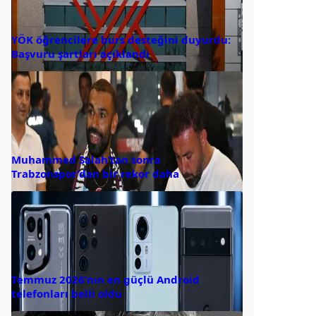
YÖK öğrencilere burs desteğini duyurdu:
Başvuru şartları açıklandı
Muhammed Salah’tan sonra
Trabzonspor’dan bir rekor daha
Temmuz 2026’nın en güçlü Android
telefonları belli oldu