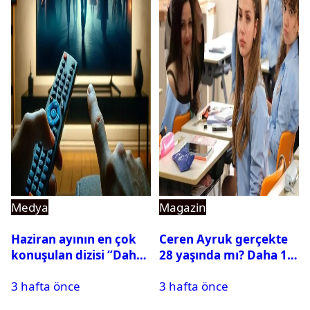
Medya
Magazin
Haziran ayının en çok
Ceren Ayruk gerçekte
konuşulan dizisi ‘’Daha
28 yaşında mı? Daha 17
17’’ oldu
Leyla kaç yaşında?
3 hafta önce
3 hafta önce