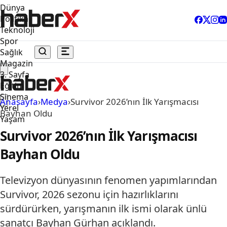
Dünya
Politika
Teknoloji
Spor
Sağlık
Magazin
3. Sayfa
Eğitim
Sinema
Anasayfa
›
Medya
›
Survivor 2026’nın İlk Yarışmacısı
Yerel
Bayhan Oldu
Yaşam
Survivor 2026’nın İlk Yarışmacısı
Bayhan Oldu
Televizyon dünyasının fenomen yapımlarından
Survivor, 2026 sezonu için hazırlıklarını
sürdürürken, yarışmanın ilk ismi olarak ünlü
sanatçı Bayhan Gürhan açıklandı.