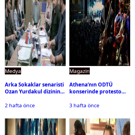
Medya
Magazin
Arka Sokaklar senaristi
Athena’nın ODTÜ
Ozan Yurdakul dizinin
konserinde protesto
final yaptığını duyurdu
krizi
2 hafta önce
3 hafta önce