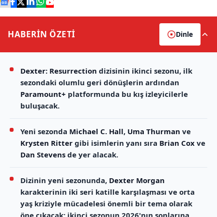
HABERİN
ÖZETİ
Dinle
Dexter: Resurrection
dizisinin ikinci sezonu, ilk
sezondaki olumlu geri dönüşlerin ardından
Paramount+
platformunda bu kış izleyicilerle
buluşacak.
Yeni sezonda
Michael C. Hall
,
Uma Thurman
ve
Krysten Ritter
gibi isimlerin yanı sıra
Brian Cox
ve
Dan Stevens
de yer alacak.
Dizinin yeni sezonunda,
Dexter Morgan
karakterinin iki seri katille karşılaşması ve orta
yaş kriziyle mücadelesi önemli bir tema olarak
öne çıkacak; ikinci sezonun 2026'nın sonlarına