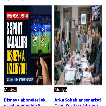
Medya
Medya
Disney+ aboneleri ek
Arka Sokaklar senaristi
ücret ödemeden S
Ozan Yurdakul dizinin