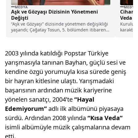
MEDYA
MEDYA
Aşk ve Gözyaşı Dizisinin Yönetmeni
Cihan 
Değişti
Veda E
“Aşk ve Gözyaşı” dizisinde yönetmen değişikliği
Kuruluş
yaşandı; Çağatay Tosun, 5. bölümden itibaren
karakter
dizinin yönetmenliğini devralacak.
aradan s
veda edi
2003 yılında katıldığı Popstar Türkiye
yarışmasıyla tanınan Bayhan, güçlü sesi ve
kendine özgü yorumuyla kısa sürede geniş
bir hayran kitlesine ulaştı. Yarışmadaki
başarısının ardından müzik kariyerine
yönelen sanatçı, 2004’te
“Hayal
Edemiyorum”
adlı ilk albümünü piyasaya
sürdü. Ardından 2008 yılında
“Kısa Veda”
isimli albümüyle müzik çalışmalarına devam
etti.