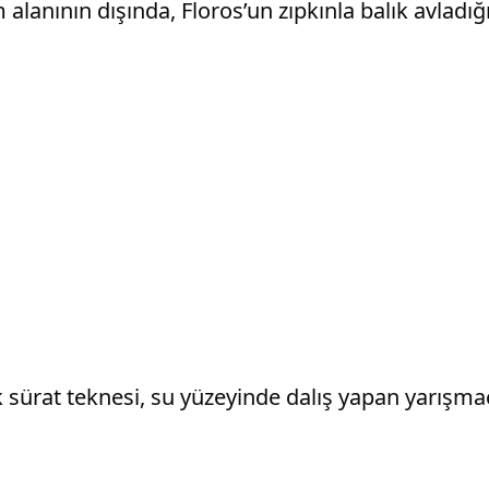
 alanının dışında, Floros’un zıpkınla balık avladı
k sürat teknesi, su yüzeyinde dalış yapan yarışmac