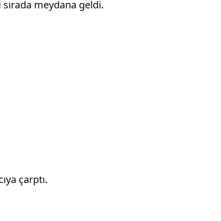
ğı sırada meydana geldi.
ıya çarptı.