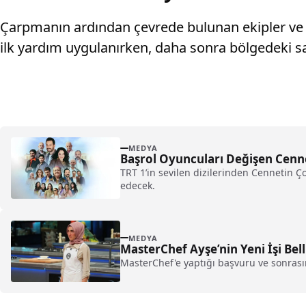
Çarpmanın ardından çevrede bulunan ekipler ve y
ilk yardım uygulanırken, daha sonra bölgedeki sa
MEDYA
Başrol Oyuncuları Değişen Cennet
TRT 1’in sevilen dizilerinden Cennetin Ço
edecek.
MEDYA
MasterChef Ayşe’nin Yeni İşi Bell
MasterChef'e yaptığı başvuru ve sonrası