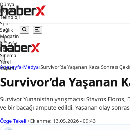
Dünya
Politika
Teknoloji
Spor
Sağlık
Magazin
3. Sayfa
Eğitim
Sinema
Yerel
Anasayfa
›
Medya
›
Survivor’da Yaşanan Kaza Sonrası Çek
Yaşam
Survivor’da Yaşanan K
Survivor Yunanistan yarışmacısı Stavros Floros, 
ve bir bacağı ampute edildi. Yaşanan olay sonras
Özge Tekeli
•
Eklenme:
13.05.2026 - 09:43