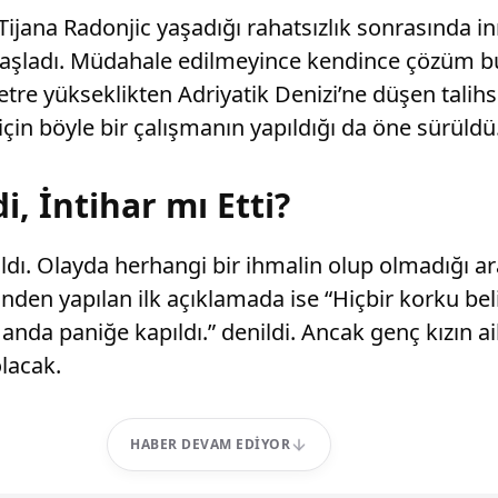
ijana Radonjic yaşadığı rahatsızlık sonrasında in
başladı. Müdahale edilmeyince kendince çözüm bu
etre yükseklikten Adriyatik Denizi’ne düşen tali
için böyle bir çalışmanın yapıldığı da öne sürüldü
i, İntihar mı Etti?
ı. Olayda herhangi bir ihmalin olup olmadığı araş
tinden yapılan ilk açıklamada ise “Hiçbir korku be
nda paniğe kapıldı.” denildi. Ancak genç kızın ail
lacak.
HABER DEVAM EDIYOR