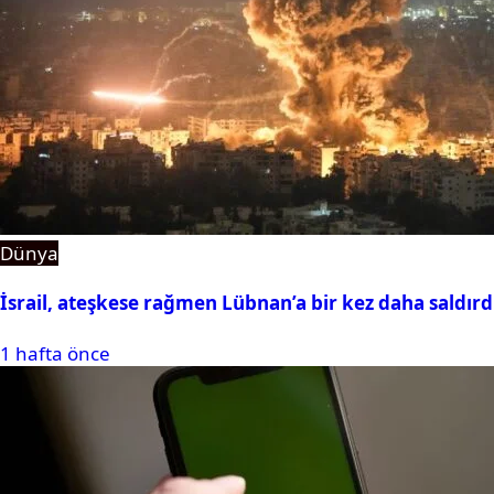
Dünya
İsrail, ateşkese rağmen Lübnan’a bir kez daha saldırd
1 hafta önce