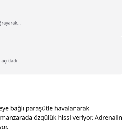
ğrayarak...
 açıkladı.
neye bağlı paraşütle havalanarak
 manzarada özgülük hissi veriyor. Adrenalin
yor.