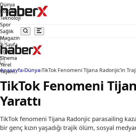
Dünya
Politika
Teknoloji
Spor
Sağlık
Magazin
3. Sayfa
Eğitim
Sinema
Yerel
Anasayfa
›
Dünya
›
TikTok Fenomeni Tijana Radonjic’in Traj
Yaşam
TikTok Fenomeni Tijan
Yarattı
TikTok fenomeni Tijana Radonjic parasailing kaza
bir genç kızın yaşadığı trajik ölüm, sosyal medya