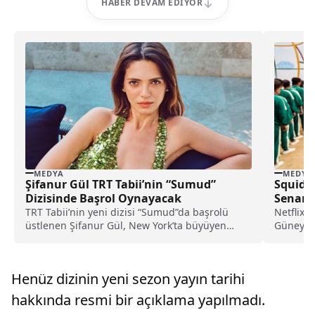
HABER DEVAM EDIYOR
MEDYA
MEDYA
Şifanur Gül TRT Tabii’nin “Sumud”
Squid G
Dizisinde Başrol Oynayacak
Senaris
TRT Tabii’nin yeni dizisi “Sumud”da başrolü
Netflix’
üstlenen Şifanur Gül, New York’ta büyüyen
Güney Ko
Melisa’nın Filistin kökenlerini keşfetme
sezonuyla
yolculuğunu ekrana taşıyacak.
Henüz dizinin yeni sezon yayın tarihi
hakkında resmi bir açıklama yapılmadı.