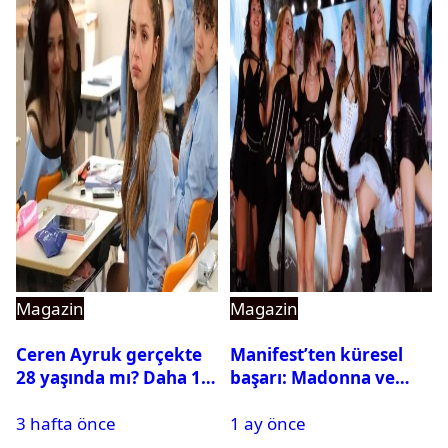
Magazin
Magazin
Ceren Ayruk gerçekte
Manifest’ten küresel
28 yaşında mı? Daha 17
başarı: Madonna ve
Leyla kaç yaşında?
Beyonce’yi geride
3 hafta önce
1 ay önce
bıraktı