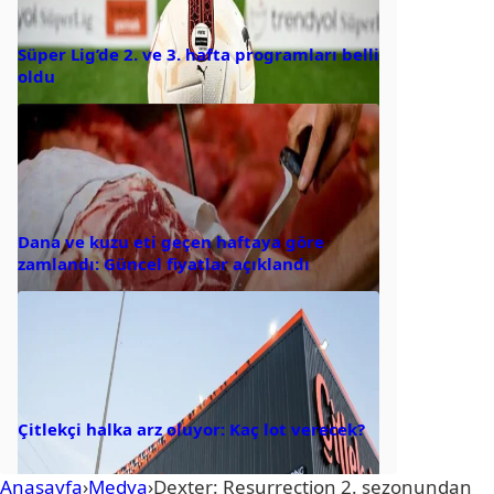
Süper Lig’de 2. ve 3. hafta programları belli
oldu
Dana ve kuzu eti geçen haftaya göre
zamlandı: Güncel fiyatlar açıklandı
Çitlekçi halka arz oluyor: Kaç lot verecek?
Anasayfa
›
Medya
›
Dexter: Resurrection 2. sezonundan