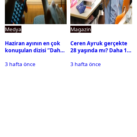
Medya
Magazin
Haziran ayının en çok
Ceren Ayruk gerçekte
konuşulan dizisi ‘’Daha
28 yaşında mı? Daha 17
17’’ oldu
Leyla kaç yaşında?
3 hafta önce
3 hafta önce