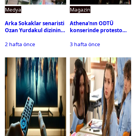
Medya
Magazin
Arka Sokaklar senaristi
Athena’nın ODTÜ
Ozan Yurdakul dizinin
konserinde protesto
final yaptığını duyurdu
krizi
2 hafta önce
3 hafta önce