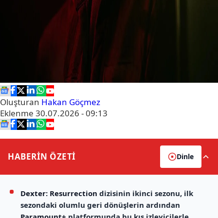
Oluşturan
Hakan Göçmez
Eklenme
30.07.2026 - 09:13
HABERİN
ÖZETİ
Dinle
Dexter: Resurrection
dizisinin ikinci sezonu, ilk
sezondaki olumlu geri dönüşlerin ardından
Paramount+
platformunda bu kış izleyicilerle