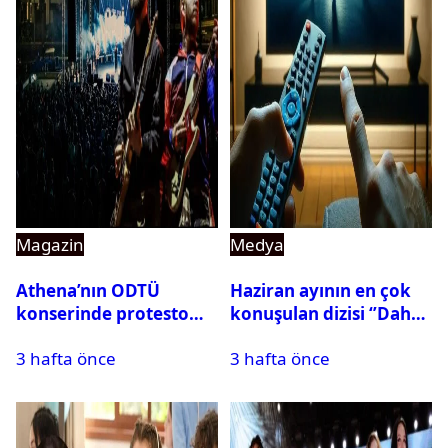
Magazin
Medya
Athena’nın ODTÜ
Haziran ayının en çok
konserinde protesto
konuşulan dizisi ‘’Daha
krizi
17’’ oldu
3 hafta önce
3 hafta önce