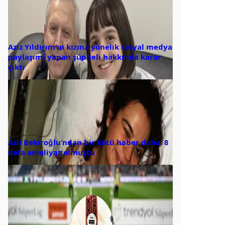
Aziz Yıldırım’ın kızına yönelik sosyal medya
paylaşımı yapan şüpheli hakkında karar
çıktı
Aslı Bekiroğlu’ndan bir kötü haber daha: 8
defa ameliyat olmuştu