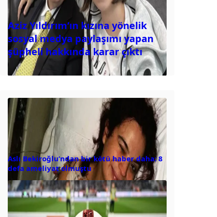
Aziz Yıldırım’ın kızına yönelik
sosyal medya paylaşımı yapan
şüpheli hakkında karar çıktı
Aslı Bekiroğlu’ndan bir kötü haber daha: 8
defa ameliyat olmuştu