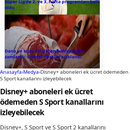
Süper Lig’de 2. ve 3. hafta programları belli
oldu
Dana ve kuzu eti geçen haftaya göre
zamlandı: Güncel fiyatlar açıklandı
Anasayfa
›
Medya
›
Disney+ aboneleri ek ücret ödemeden
S Sport kanallarını izleyebilecek
Disney+ aboneleri ek ücret
ödemeden S Sport kanallarını
izleyebilecek
Disney+, S Sport ve S Sport 2 kanallarını