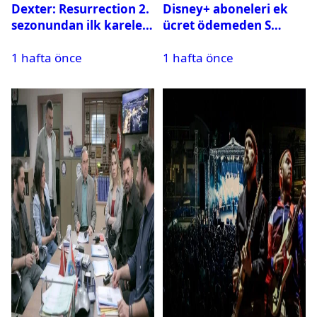
Dexter: Resurrection 2.
Disney+ aboneleri ek
sezonundan ilk kareler
ücret ödemeden S
yayınlandı
Sport kanallarını
1 hafta önce
1 hafta önce
izleyebilecek