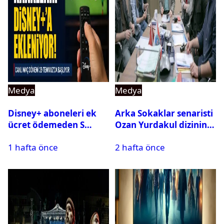
Medya
Medya
Disney+ aboneleri ek
Arka Sokaklar senaristi
ücret ödemeden S
Ozan Yurdakul dizinin
Sport kanallarını
final yaptığını duyurdu
1 hafta önce
2 hafta önce
izleyebilecek