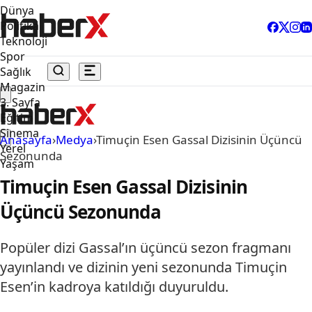
Dünya
Politika
Teknoloji
Spor
Sağlık
Magazin
3. Sayfa
Eğitim
Sinema
Anasayfa
›
Medya
›
Timuçin Esen Gassal Dizisinin Üçüncü
Yerel
Sezonunda
Yaşam
Timuçin Esen Gassal Dizisinin
Üçüncü Sezonunda
Popüler dizi Gassal’ın üçüncü sezon fragmanı
yayınlandı ve dizinin yeni sezonunda Timuçin
Esen’in kadroya katıldığı duyuruldu.