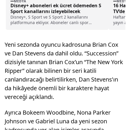
MEDYA
MEDYA
Disney+ aboneleri ek ücret ödemeden S
16 Hazi
Sport kanallarını izleyebilecek
TV’de N
Disney+, S Sport ve S Sport 2 kanallarını
Haftanın
platformuna ekliyor. Aboneler canlı spor
yayın akı
yayınlarını ek ücret ödemeden izleyebilecek.
merak edi
Yeni sezonda oyuncu kadrosuna Brian Cox
ve Dan Stevens da dahil oldu. “Succession”
dizisiyle tanınan Brian Cox’un “The New York
Ripper” olarak bilinen bir seri katili
canlandıracağı belirtilirken, Dan Stevens’ın
da hikâyede önemli bir karaktere hayat
vereceği açıklandı.
Ayrıca Bokeem Woodbine, Nona Parker
Johnson ve Gabriel Luna da yeni sezon
kadrosunda yer alan isimler arasında