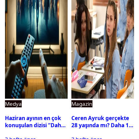
Medya
Magazin
Haziran ayının en çok
Ceren Ayruk gerçekte
konuşulan dizisi ‘’Daha
28 yaşında mı? Daha 17
17’’ oldu
Leyla kaç yaşında?