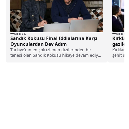
MEDYA
MEDYA
Kırklare
Sandık Kokusu Final İddialarına Karşı
gaziler
Oyunculardan Dev Adım
Kırklarel
Türkiye'nin en çok izlenen dizilerinden bir
şehit ail
tanesi olan Sandık Kokusu hikaye devam ediyor.
eşi Niha
Dizide...
düzenlen
programd