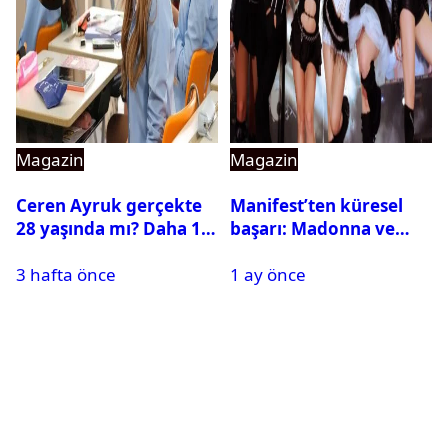
Magazin
Magazin
Ceren Ayruk gerçekte
Manifest’ten küresel
28 yaşında mı? Daha 17
başarı: Madonna ve
Leyla kaç yaşında?
Beyonce’yi geride
3 hafta önce
1 ay önce
bıraktı