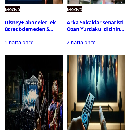
Medya
Medya
Disney+ aboneleri ek
Arka Sokaklar senaristi
ücret ödemeden S
Ozan Yurdakul dizinin
Sport kanallarını
final yaptığını duyurdu
1 hafta önce
2 hafta önce
izleyebilecek