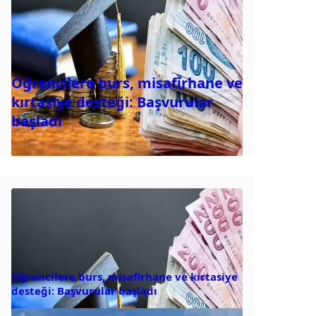
Öğrencilere burs, misafirhane ve
kırtasiye desteği: Başvurular
başladı
Öğrencilere burs, misafirhane ve kırtasiye
desteği: Başvurular başladı