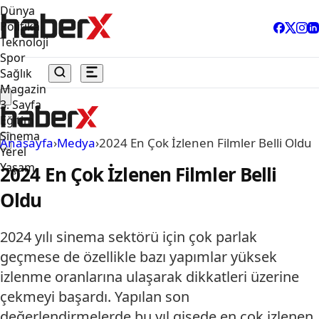
Dünya
Politika
Teknoloji
Spor
Sağlık
Magazin
3. Sayfa
Eğitim
Sinema
Anasayfa
›
Medya
›
2024 En Çok İzlenen Filmler Belli Oldu
Yerel
Yaşam
2024 En Çok İzlenen Filmler Belli
Oldu
2024 yılı sinema sektörü için çok parlak
geçmese de özellikle bazı yapımlar yüksek
izlenme oranlarına ulaşarak dikkatleri üzerine
çekmeyi başardı. Yapılan son
değerlendirmelerde bu yıl gişede en çok izlenen