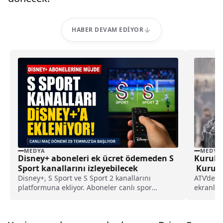
HABER DEVAM EDIYOR
MEDYA
MEDYA
Disney+ aboneleri ek ücret ödemeden S
Kurulu
Sport kanallarını izleyebilecek
Kurulu
Disney+, S Sport ve S Sport 2 kanallarını
ATV’de 5
platformuna ekliyor. Aboneler canlı spor
ekranlar
yayınlarını ek ücret ödemeden izleyebilecek.