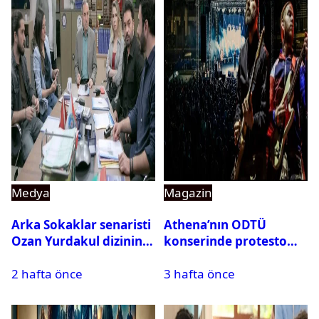
Medya
Magazin
Arka Sokaklar senaristi
Athena’nın ODTÜ
Ozan Yurdakul dizinin
konserinde protesto
final yaptığını duyurdu
krizi
2 hafta önce
3 hafta önce