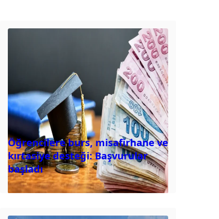
Öğrencilere burs, misafirhane ve
kırtasiye desteği: Başvurular
başladı