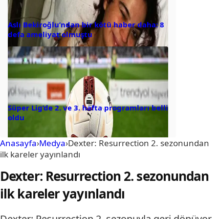
Aslı Bekiroğlu’ndan bir kötü haber daha: 8
defa ameliyat olmuştu
Süper Lig’de 2. ve 3. hafta programları belli
oldu
Anasayfa
›
Medya
›
Dexter: Resurrection 2. sezonundan
ilk kareler yayınlandı
Dexter: Resurrection 2. sezonundan
ilk kareler yayınlandı
Dexter: Resurrection 2. sezonuyla geri dönüyor.