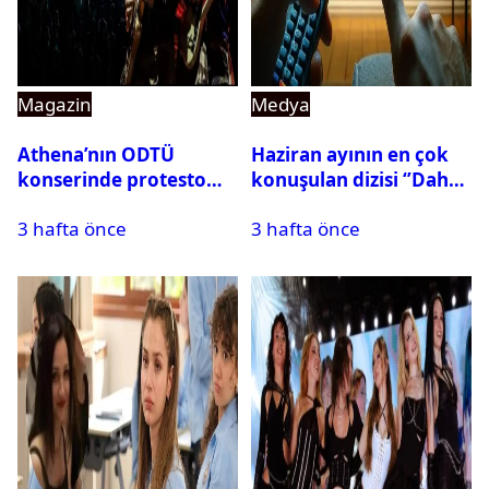
Magazin
Medya
Athena’nın ODTÜ
Haziran ayının en çok
konserinde protesto
konuşulan dizisi ‘’Daha
krizi
17’’ oldu
3 hafta önce
3 hafta önce