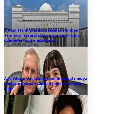
Kıdem tazminatında hesaplar yeniden
yapılıyor: Yargıtay’dan prim ve yardım
ödemeleri için emsal karar
Aziz Yıldırım’ın kızına yönelik sosyal medya
paylaşımı yapan şüpheli hakkında karar
çıktı