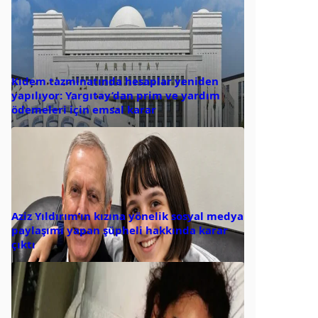
Kıdem tazminatında hesaplar yeniden
yapılıyor: Yargıtay’dan prim ve yardım
ödemeleri için emsal karar
Aziz Yıldırım’ın kızına yönelik sosyal medya
paylaşımı yapan şüpheli hakkında karar
çıktı