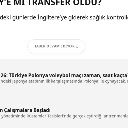
Y’E Mİ TRANSFER OLDU?
ki günlerde İngiltere’ye giderek sağlık kontroll
HABER DEVAM EDIYOR
2026: Türkiye Polonya voleybol maçı zaman, saat kaçta
gi'ndeki Japonya etabının ilk karşılaşmasında Polonya ile oynayacak
n Çalışmalara Başladı
lı yönetiminde Rüstemler Tesisleri'nde gerçekleştirdiği antrenmanl