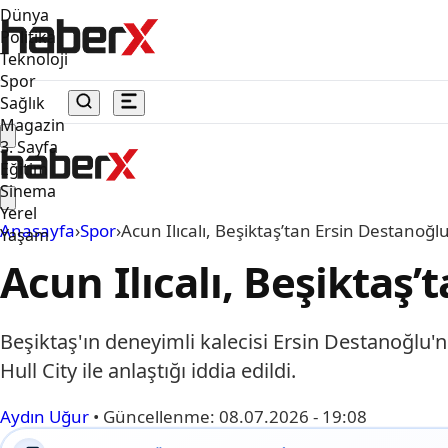
Dünya
Politika
Teknoloji
Spor
Sağlık
Magazin
3. Sayfa
Eğitim
Sinema
Yerel
Anasayfa
›
Spor
›
Acun Ilıcalı, Beşiktaş’tan Ersin Destanoğlu
Yaşam
Acun Ilıcalı, Beşiktaş’
Beşiktaş'ın deneyimli kalecisi Ersin Destanoğlu'n
Hull City ile anlaştığı iddia edildi.
Aydın Uğur
•
Güncellenme:
08.07.2026 - 19:08