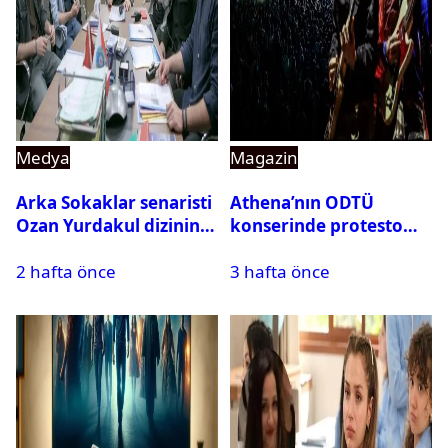
Medya
Magazin
Arka Sokaklar senaristi
Athena’nın ODTÜ
Ozan Yurdakul dizinin
konserinde protesto
final yaptığını duyurdu
krizi
2 hafta önce
3 hafta önce