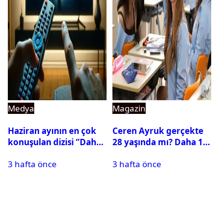
Medya
Magazin
Haziran ayının en çok
Ceren Ayruk gerçekte
konuşulan dizisi ‘’Daha
28 yaşında mı? Daha 17
17’’ oldu
Leyla kaç yaşında?
3 hafta önce
3 hafta önce