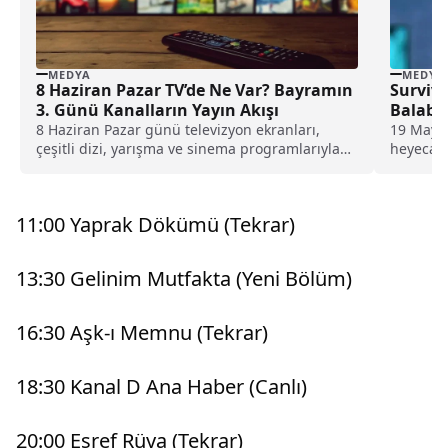
MEDYA
MEDYA
8 Haziran Pazar TV’de Ne Var? Bayramın
Survivo
3. Günü Kanalların Yayın Akışı
Balaba
8 Haziran Pazar günü televizyon ekranları,
19 Mayıs
çeşitli dizi, yarışma ve sinema programlarıyla
heyecanı
izleyicilerine zengin...
yaklaşılı
11:00 Yaprak Dökümü (Tekrar)
13:30 Gelinim Mutfakta (Yeni Bölüm)
16:30 Aşk-ı Memnu (Tekrar)
18:30 Kanal D Ana Haber (Canlı)
20:00 Eşref Rüya (Tekrar)