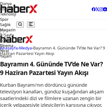
Dünya
Politika
Teknoloji
Spor
Sağlık
Magazin
3. Sayfa
Eğitim
Sinema
Anasayfa
›
Medya
›
Bayramın 4. Gününde TV’de Ne Var? 9
Yerel
Haziran Pazartesi Yayın Akışı
Yaşam
Bayramın 4. Gününde TV’de Ne Var?
9 Haziran Pazartesi Yayın Akışı
Kurban Bayramı'nın dördüncü gününde
televizyon kanalları, gündüz kuşağından akşam
saatlerindeki dizi ve filmlere uzanan zengin bir
içerik yelpazesiyle izleyicilerin karşısına çıkıyor.