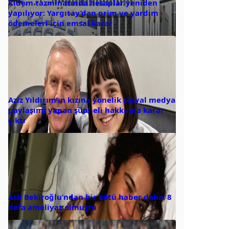
Kıdem tazminatında hesaplar yeniden
yapılıyor: Yargıtay’dan prim ve yardım
ödemeleri için emsal karar
Aziz Yıldırım’ın kızına yönelik sosyal medya
paylaşımı yapan şüpheli hakkında karar
çıktı
Aslı Bekiroğlu’ndan bir kötü haber daha: 8
defa ameliyat olmuştu