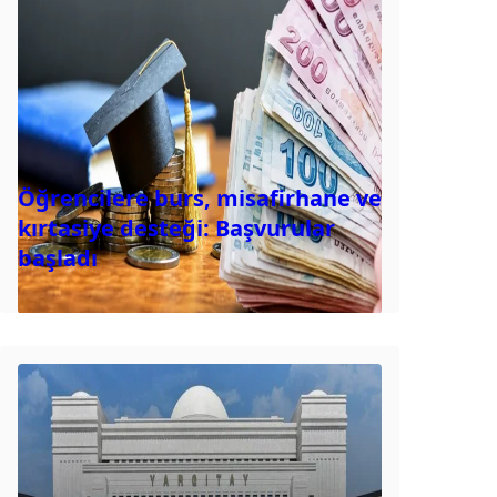
Öğrencilere burs, misafirhane ve
kırtasiye desteği: Başvurular
başladı