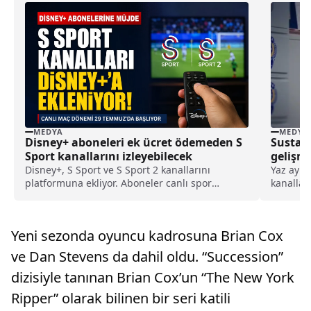
MEDYA
MEDYA
Disney+ aboneleri ek ücret ödemeden S
Sustalı
Sport kanallarını izleyebilecek
gelişm
Disney+, S Sport ve S Sport 2 kanallarını
Yaz aylar
platformuna ekliyor. Aboneler canlı spor
kanalları
yayınlarını ek ücret ödemeden izleyebilecek.
devam ed
Yeni sezonda oyuncu kadrosuna Brian Cox
ve Dan Stevens da dahil oldu. “Succession”
dizisiyle tanınan Brian Cox’un “The New York
Ripper” olarak bilinen bir seri katili