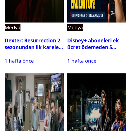
Medya
Medya
Dexter: Resurrection 2.
Disney+ aboneleri ek
sezonundan ilk kareler
ücret ödemeden S
yayınlandı
Sport kanallarını
1 hafta önce
1 hafta önce
izleyebilecek