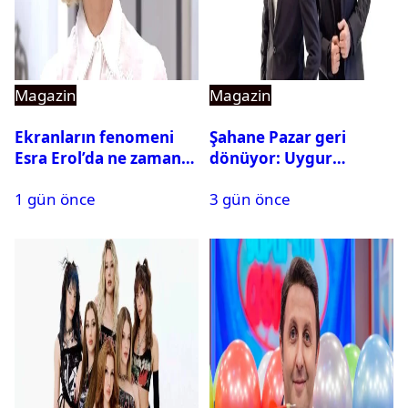
Magazin
Magazin
Ekranların fenomeni
Şahane Pazar geri
Esra Erol’da ne zaman
dönüyor: Uygur
başlıyor?
kardeşlerden beklenen
1 gün önce
3 gün önce
açıklama geldi