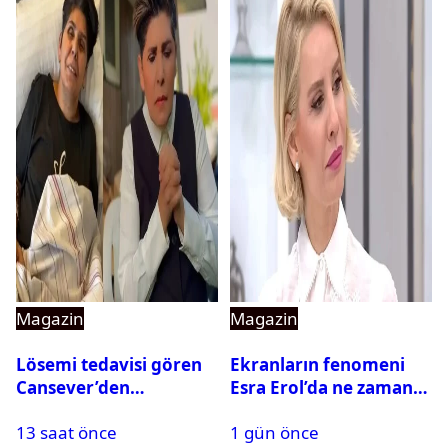
Magazin
Magazin
Lösemi tedavisi gören
Ekranların fenomeni
Cansever’den
Esra Erol’da ne zaman
duygulandıran mesaj
başlıyor?
13 saat önce
1 gün önce