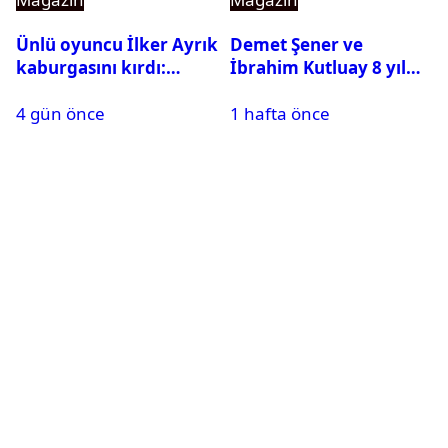
Ünlü oyuncu İlker Ayrık
Demet Şener ve
kaburgasını kırdı:
İbrahim Kutluay 8 yıl
Sağlık durumu nasıl?
sonra bir araya geldi:
4 gün önce
1 hafta önce
Ailece Yunanistan
tatiline gittiler