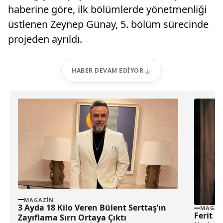
haberine göre, ilk bölümlerde yönetmenliği
üstlenen Zeynep Günay, 5. bölüm sürecinde
projeden ayrıldı.
HABER DEVAM EDIYOR
MAGAZIN
3 Ayda 18 Kilo Veren Bülent Serttaş’ın
MAGAZ
Ferit K
Zayıflama Sırrı Ortaya Çıktı