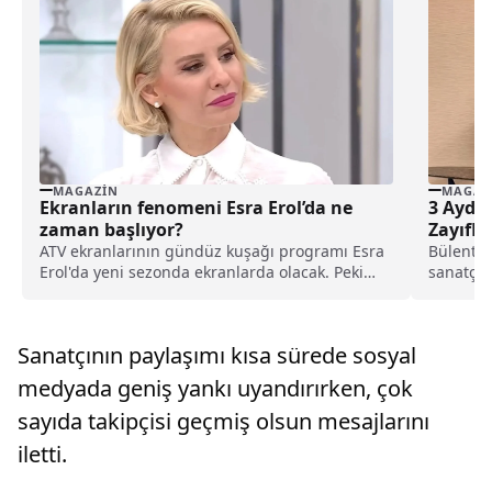
MAGAZIN
MAGAZ
Ekranların fenomeni Esra Erol’da ne
3 Ayda 
zaman başlıyor?
ATV ekranlarının gündüz kuşağı programı Esra
Bülent Se
Erol'da yeni sezonda ekranlarda olacak. Peki
sanatçı 
Esra Erol’da ne zaman başlayacak? Yeni sezon
yöntemle
ne zaman?
paylaştı.
Sanatçının paylaşımı kısa sürede sosyal
medyada geniş yankı uyandırırken, çok
sayıda takipçisi geçmiş olsun mesajlarını
iletti.