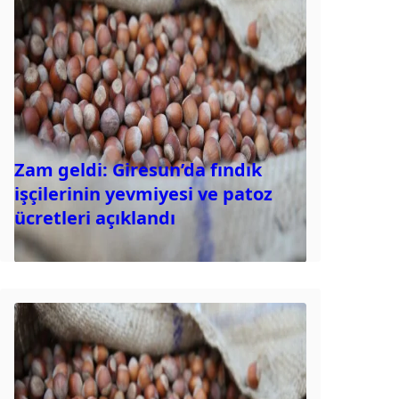
Zam geldi: Giresun’da fındık
işçilerinin yevmiyesi ve patoz
ücretleri açıklandı