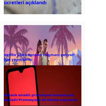
ücretleri açıklandı
Netflix GTA 6 oynanış fragmanı geliyor!
İşte yayın tarihi
Akbank emekli promosyon kampanyası
başladı! Promosyona ek ödeme yapılacak