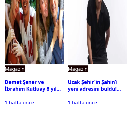
Magazin
Magazin
Demet Şener ve
Uzak Şehir’in Şahin’i
İbrahim Kutluay 8 yıl
yeni adresini buldu!
sonra bir araya geldi:
Alper Çankaya reyting
1 hafta önce
1 hafta önce
Ailece Yunanistan
rekortmeni dizide
tatiline gittiler