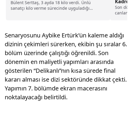
Kadros
Bülent Serttaş, 3 ayda 18 kilo verdi. Ünlü
Son döne
sanatçı kilo verme sürecinde uyguladığı
canlandı
yöntemleri ve günlük rutinini kamuoyuyla
üzerine ç
paylaştı.
Senaryosunu Aybike Ertürk’ün kaleme aldığı
dizinin çekimleri sürerken, ekibin şu sıralar 6.
bölüm üzerinde çalıştığı öğrenildi. Son
dönemin en maliyetli yapımları arasında
gösterilen “Delikanlı”nın kısa sürede final
kararı alması ise dizi sektöründe dikkat çekti.
Yapımın 7. bölümde ekran macerasını
noktalayacağı belirtildi.