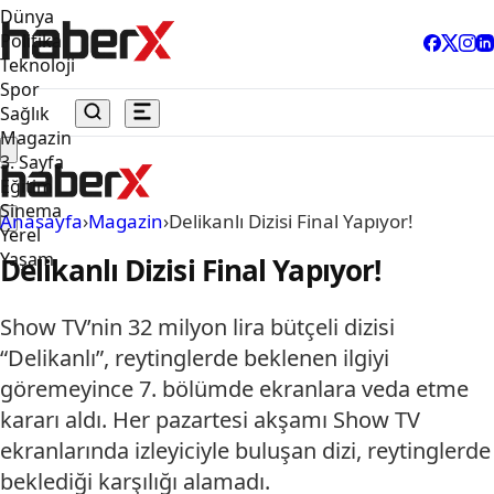
Dünya
Politika
Teknoloji
Spor
Sağlık
Magazin
3. Sayfa
Eğitim
Sinema
Anasayfa
›
Magazin
›
Delikanlı Dizisi Final Yapıyor!
Yerel
Yaşam
Delikanlı Dizisi Final Yapıyor!
Show TV’nin 32 milyon lira bütçeli dizisi
“Delikanlı”, reytinglerde beklenen ilgiyi
göremeyince 7. bölümde ekranlara veda etme
kararı aldı. Her pazartesi akşamı Show TV
ekranlarında izleyiciyle buluşan dizi, reytinglerde
beklediği karşılığı alamadı.