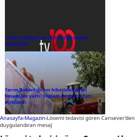
TV100 uyduda var mı? TV100 neden
açılmıyor?
Tarım Bakanlığı’nın hibe ödemeleri
hesaplara yattı: Toplam destek tutarı
açıklandı
Anasayfa
›
Magazin
›
Lösemi tedavisi gören Cansever’den
duygulandıran mesaj