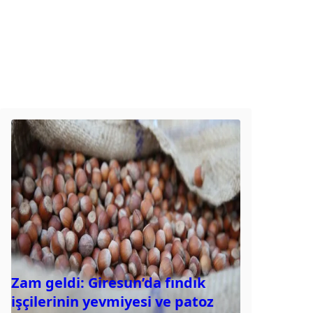
Zam geldi: Giresun’da fındık
işçilerinin yevmiyesi ve patoz