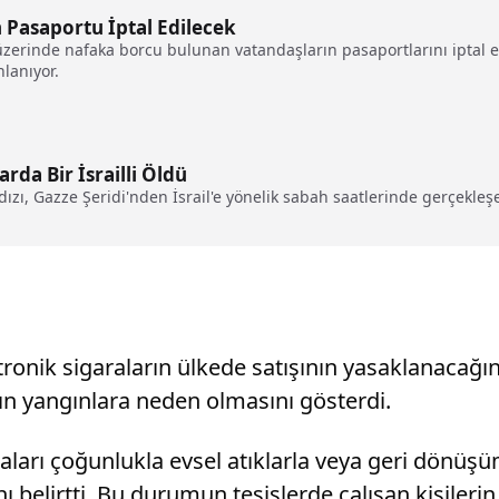
Pasaportu İptal Edilecek
n üzerinde nafaka borcu bulunan vatandaşların pasaportlarını iptal
lanıyor.
arda Bir İsrailli Öldü
ıldızı, Gazze Şeridi'nden İsrail'e yönelik sabah saatlerinde gerçekleşe
ektronik sigaraların ülkede satışının yasaklanaca
ın yangınlara neden olmasını gösterdi.
aları çoğunlukla evsel atıklarla veya geri dönüşüm
nı belirtti. Bu durumun tesislerde çalışan kişilerin