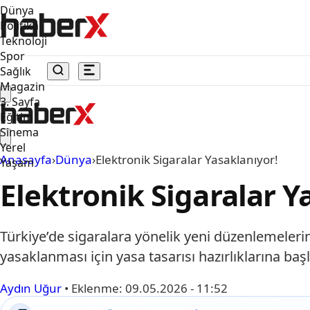
Dünya
Politika
Teknoloji
Spor
Sağlık
Magazin
3. Sayfa
Eğitim
Sinema
Yerel
Anasayfa
›
Dünya
›
Elektronik Sigaralar Yasaklanıyor!
Yaşam
Elektronik Sigaralar Y
Türkiye’de sigaralara yönelik yeni düzenlemelerin
yasaklanması için yasa tasarısı hazırlıklarına başl
Aydın Uğur
•
Eklenme:
09.05.2026 - 11:52