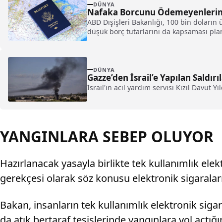
DÜNYA
Nafaka Borcunu Ödemeyenlerin 
ABD Dışişleri Bakanlığı, 100 bin doları
düşük borç tutarlarını da kapsaması plan
DÜNYA
Gazze’den İsrail’e Yapılan Saldırıl
İsrail'in acil yardım servisi Kızıl Davut Y
YANGINLARA SEBEP OLUYOR
Hazırlanacak yasayla birlikte tek kullanımlık el
gerekçesi olarak söz konusu elektronik sigaralar
Bakan, insanların tek kullanımlık elektronik sigar
da atık bertaraf tesislerinde yangınlara yol açtığı