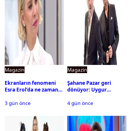
Magazin
Magazin
Ekranların fenomeni
Şahane Pazar geri
Esra Erol’da ne zaman
dönüyor: Uygur
başlıyor?
kardeşlerden beklenen
3 gün önce
4 gün önce
açıklama geldi