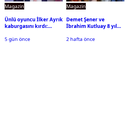
Magazin
Magazin
Ünlü oyuncu İlker Ayrık
Demet Şener ve
kaburgasını kırdı:
İbrahim Kutluay 8 yıl
Sağlık durumu nasıl?
sonra bir araya geldi:
5 gün önce
2 hafta önce
Ailece Yunanistan
tatiline gittiler