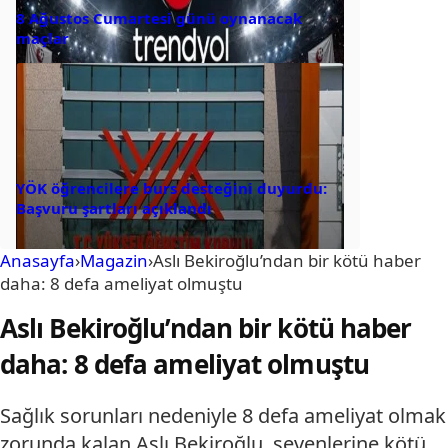
8 Ağustos Cumartesi günü oynanacak
maçlar
YÖK öğrencilere burs desteğini duyurdu:
Başvuru şartları açıklandı
Anasayfa
›
Magazin
›
Aslı Bekiroğlu’ndan bir kötü haber
daha: 8 defa ameliyat olmuştu
Aslı Bekiroğlu’ndan bir kötü haber
daha: 8 defa ameliyat olmuştu
Sağlık sorunları nedeniyle 8 defa ameliyat olmak
zorunda kalan Aslı Bekiroğlu, sevenlerine kötü