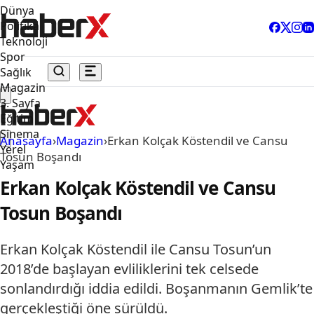
Dünya
Politika
Teknoloji
Spor
Sağlık
Magazin
3. Sayfa
Eğitim
Sinema
Anasayfa
›
Magazin
›
Erkan Kolçak Köstendil ve Cansu
Yerel
Tosun Boşandı
Yaşam
Erkan Kolçak Köstendil ve Cansu
Tosun Boşandı
Erkan Kolçak Köstendil ile Cansu Tosun’un
2018’de başlayan evliliklerini tek celsede
sonlandırdığı iddia edildi. Boşanmanın Gemlik’te
gerçekleştiği öne sürüldü.