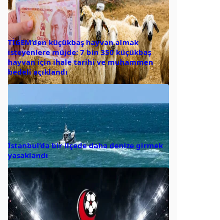
TİGEM’den küçükbaş hayvan almak
isteyenlere müjde: 7 bin 350 küçükbaş
hayvan için ihale tarihi ve muhammen
bedeli açıklandı
İstanbul’da bir ilçede daha denize girmek
yasaklandı