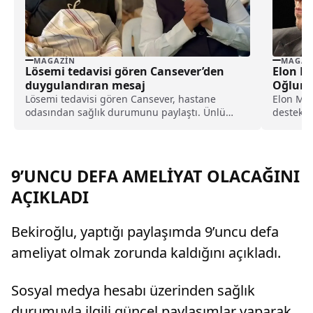
MAGAZIN
MAGAZ
Lösemi tedavisi gören Cansever’den
Elon M
duygulandıran mesaj
Oğlum 
Lösemi tedavisi gören Cansever, hastane
Elon Mus
odasından sağlık durumunu paylaştı. Ünlü
destek v
sanatçı, yoğun tedavi sürecini anlatarak
arasında
sevenlerinden dua istedi.
9’UNCU DEFA AMELİYAT OLACAĞINI
AÇIKLADI
Bekiroğlu, yaptığı paylaşımda 9’uncu defa
ameliyat olmak zorunda kaldığını açıkladı.
Sosyal medya hesabı üzerinden sağlık
durumuyla ilgili güncel paylaşımlar yaparak