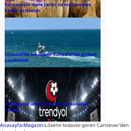
hayvan için ihale tarihi ve muhammen
bedeli açıklandı
İstanbul’da bir ilçede daha denize girmek
yasaklandı
8 Ağustos Cumartesi günü oynanacak
maçlar
Anasayfa
›
Magazin
›
Lösemi tedavisi gören Cansever’den