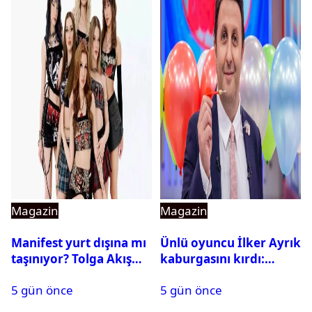
Magazin
Magazin
Manifest yurt dışına mı
Ünlü oyuncu İlker Ayrık
taşınıyor? Tolga Akış
kaburgasını kırdı:
son noktayı koydu
Sağlık durumu nasıl?
5 gün önce
5 gün önce