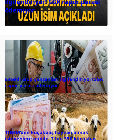
ilgilendiriyor! SGK rapor parası
ödemiyor
Emekli olup çalışanları ilgilendiriyor! SGK
rapor parası ödemiyor
TİGEM’den küçükbaş hayvan almak
isteyenlere müjde: 7 bin 350 küçükbaş