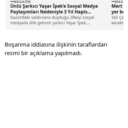
MAGAZIN
MAGAZ
Ünlü Şarkıcı Yaşar İpek’e Sosyal Medya
Mert R
Paylaşımları Nedeniyle 3 Yıl Hapis
yer bell
Cezası!
Gazze’deki saldırılara duyduğu öfkeyi sosyal
Yalı Çapk
medyada dile getiren şarkıcı Yaşar İpek,
karakteri
İstanbul 21. Asliye Ceza Mahkemesi tarafından
oyuncu..
3 yıl hapis cezasına çarptırıldı. İpek, kararın
ardından yaptığı açıklamada bu paylaşımları
Boşanma iddiasına ilişkinin taraflardan
yapmayı sürdüreceğini kararlılıkla vurguladı.
resmi bir açıklama yapılmadı.