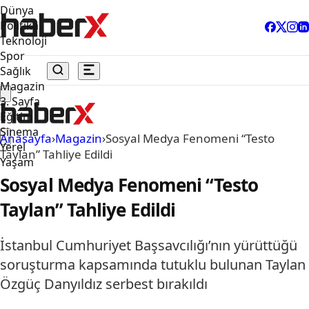
Dünya
Politika
Teknoloji
Spor
Sağlık
Magazin
3. Sayfa
Eğitim
Sinema
Anasayfa
›
Magazin
›
Sosyal Medya Fenomeni “Testo
Yerel
Taylan” Tahliye Edildi
Yaşam
Sosyal Medya Fenomeni “Testo
Taylan” Tahliye Edildi
İstanbul Cumhuriyet Başsavcılığı’nın yürüttüğü
soruşturma kapsamında tutuklu bulunan Taylan
Özgüç Danyıldız serbest bırakıldı