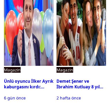
Magazin
Magazin
Ünlü oyuncu İlker Ayrık
Demet Şener ve
kaburgasını kırdı:
İbrahim Kutluay 8 yıl
Sağlık durumu nasıl?
sonra bir araya geldi:
6 gün önce
2 hafta önce
Ailece Yunanistan
tatiline gittiler