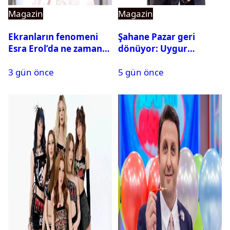
Magazin
Magazin
Ekranların fenomeni
Şahane Pazar geri
Esra Erol’da ne zaman
dönüyor: Uygur
başlıyor?
kardeşlerden beklenen
3 gün önce
5 gün önce
açıklama geldi