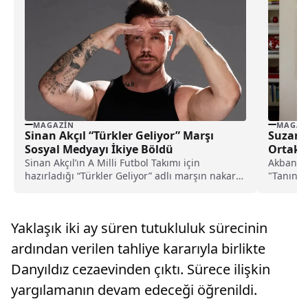
MAGAZIN
MAGAZ
Sinan Akçıl “Türkler Geliyor” Marşı
Suzan 
Sosyal Medyayı İkiye Böldü
Ortak 
Sinan Akçıl’ın A Milli Futbol Takımı için
Akbank t
hazırladığı “Türkler Geliyor” adlı marşın nakarat
"Tanınmı
bölümü yayınlandı. Parça sosyal medyada farklı
bilimler
görüşlere neden oldu.
Yaklaşık iki ay süren tutukluluk sürecinin
ardından verilen tahliye kararıyla birlikte
Danyıldız cezaevinden çıktı. Sürece ilişkin
yargılamanın devam edeceği öğrenildi.