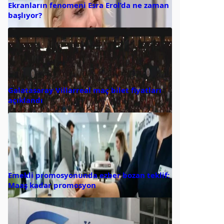
Ekranların fenomeni Esra Erol’da ne zaman
başlıyor?
Galatasaray Villarreal maç bilet fiyatları
açıklandı
Emekli promosyonunda ezber bozan teklif:
Maaş kadar promosyon