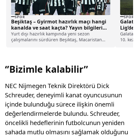
SPOR
SPOR
Beşiktaş – Gyirmot hazırlık maçı hangi
Galatas
kanalda ve saat kaçta? Yayın bilgileri
Lig’de
netleşti
Yurt dışı hazırlık kampında yeni sezon
Galatasa
çalışmalarını sürdüren Beşiktaş, Macaristan
10. kez k
ekibi Gyirmot ile hazırlık maçında karşı karşıya
ekip,...
geliyor. Maçın canlı yayın bilgileri hakkında da
merak edilen detaylar belli oldu.
‘’Bizimle kalabilir’’
NEC Nijmegen Teknik Direktörü Dick
Schreuder, deneyimli kanat oyuncusunun
içinde bulunduğu sürece ilişkin önemli
değerlendirmelerde bulundu. Schreuder,
öncelikli hedeflerinin futbolcunun yeniden
sahada mutlu olmasını sağlamak olduğunu