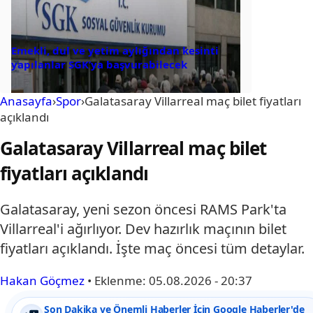
Emekli, dul ve yetim aylığından kesinti
yapılanlar SGK’ya başvurabilecek
Anasayfa
›
Spor
›
Galatasaray Villarreal maç bilet fiyatları
açıklandı
Galatasaray Villarreal maç bilet
fiyatları açıklandı
Galatasaray, yeni sezon öncesi RAMS Park'ta
Villarreal'i ağırlıyor. Dev hazırlık maçının bilet
fiyatları açıklandı. İşte maç öncesi tüm detaylar.
Hakan Göçmez
•
Eklenme:
05.08.2026 - 20:37
Son Dakika ve Önemli Haberler İçin Google Haberler'de