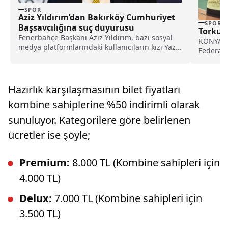
SPOR
Aziz Yıldırım’dan Bakırköy Cumhuriyet
SPOR
Başsavcılığına suç duyurusu
Torku’
Fenerbahçe Başkanı Aziz Yıldırım, bazı sosyal
KONYA (İ
medya platformlarındaki kullanıcıların kızı Yaz
Federasy
Yıldırım'a ilişkin saldırısına yönelik suç
yer alan.
duyurusunda bulundu.
Hazırlık karşılaşmasının bilet fiyatları
kombine sahiplerine %50 indirimli olarak
sunuluyor. Kategorilere göre belirlenen
ücretler ise şöyle;
Premium:
8.000 TL (Kombine sahipleri için
4.000 TL)
Delux:
7.000 TL (Kombine sahipleri için
3.500 TL)