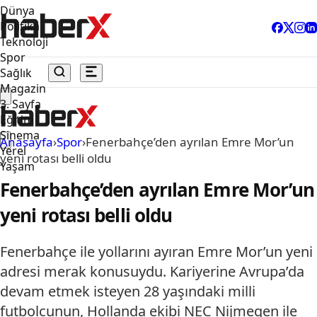
Dünya
Politika
Teknoloji
Spor
Sağlık
Magazin
3. Sayfa
Eğitim
Sinema
Anasayfa
›
Spor
›
Fenerbahçe’den ayrılan Emre Mor’un
Yerel
yeni rotası belli oldu
Yaşam
Fenerbahçe’den ayrılan Emre Mor’un
yeni rotası belli oldu
Fenerbahçe ile yollarını ayıran Emre Mor’un yeni
adresi merak konusuydu. Kariyerine Avrupa’da
devam etmek isteyen 28 yaşındaki milli
futbolcunun, Hollanda ekibi NEC Nijmegen ile