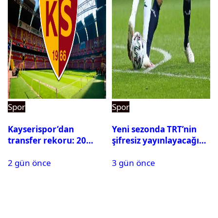
Spor
Spor
Kayserispor’dan
Yeni sezonda TRT’nin
transfer rekoru: 20
şifresiz yayınlayacağı
saatte 15 transfer
maçlar belli oldu
2 gün önce
3 gün önce