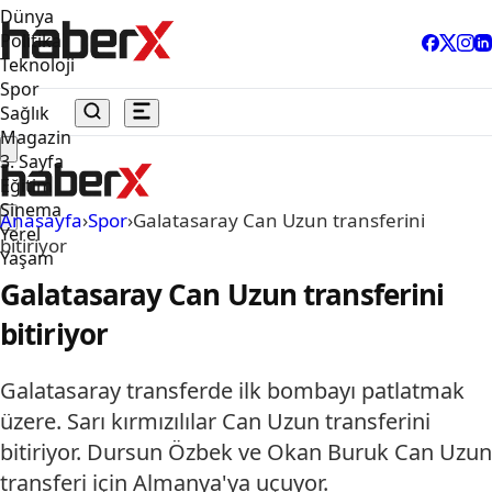
Dünya
Politika
Teknoloji
Spor
Sağlık
Magazin
3. Sayfa
Eğitim
Sinema
Anasayfa
›
Spor
›
Galatasaray Can Uzun transferini
Yerel
bitiriyor
Yaşam
Galatasaray Can Uzun transferini
bitiriyor
Galatasaray transferde ilk bombayı patlatmak
üzere. Sarı kırmızılılar Can Uzun transferini
bitiriyor. Dursun Özbek ve Okan Buruk Can Uzun
transferi için Almanya'ya uçuyor.