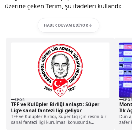
üzerine çeken Terim, şu ifadeleri kullandı:
HABER DEVAM EDIYOR
SPOR
SPOR
TFF ve Kulüpler Birliği anlaştı: Süper
Montell
Lig’e sanal fantezi ligi geliyor
İlk Açı
TFF ve Kulüpler Birliği, Süper Lig için resmi bir
Dün akşa
sanal fantezi ligi kurulması konusunda
zafer ka
anlaşmaya vardı.
Elemeleri