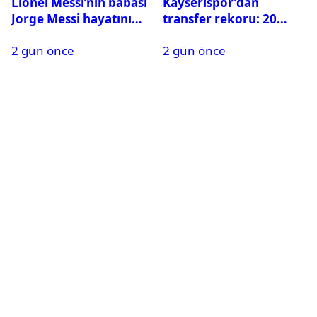
Lionel Messi’nin babası
Kayserispor’dan
Jorge Messi hayatını
transfer rekoru: 20
kaybetti
saatte 15 transfer
2 gün önce
2 gün önce