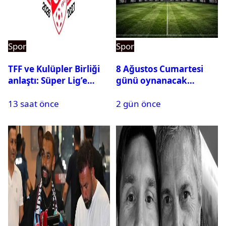
Spor
Spor
TFF ve Kulüpler Birliği
8 Ağustos Cumartesi
anlaştı: Süper Lig’e
günü oynanacak
sanal fantezi ligi geliyor
maçlar
13 saat önce
2 gün önce