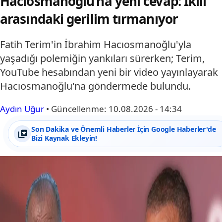
Hacıosmanoğlu’na yeni cevap: İkili
arasındaki gerilim tırmanıyor
Fatih Terim'in İbrahim Hacıosmanoğlu'yla
yaşadığı polemiğin yankıları sürerken; Terim,
YouTube hesabından yeni bir video yayınlayarak
Hacıosmanoğlu'na göndermede bulundu.
Aydın Uğur
•
Güncellenme:
10.08.2026 - 14:34
Son Dakika ve Önemli Haberler İçin Google Haberler'de
Bizi Kaynak Ekleyin!