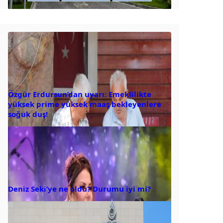
Özgür Erdursun’dan uyarı: Emeklilikte
yüksek prime yüksek maaş bekleyenlere
soğuk duş!
Deniz Seki’ye ne oldu? Durumu iyi mi?