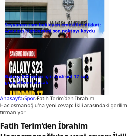
Seyyanen zam bekleyen emekliler dikkat:
Anayasa Mahkemesi son noktayı koydu
Galaxy S23 serisi için Android 17 son
güncelleme olacak
Anasayfa
›
Spor
›
Fatih Terim’den İbrahim
Hacıosmanoğlu’na yeni cevap: İkili arasındaki gerilim
tırmanıyor
Fatih Terim’den İbrahim