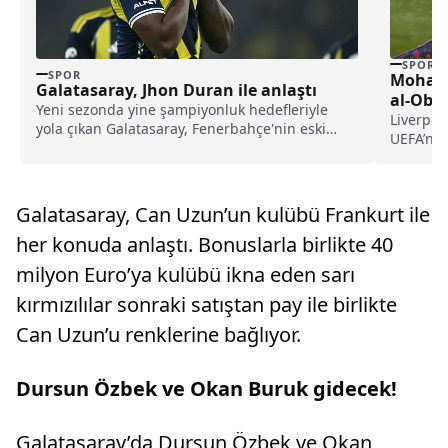
SPOR
SPOR
Mohame
Galatasaray, Jhon Duran ile anlaştı
al-Obei
Yeni sezonda yine şampiyonluk hedefleriyle
Liverpoo
yola çıkan Galatasaray, Fenerbahçe'nin eski
UEFA’nın 
futbolcusu Jhon Duran'ı renklerine bağladı.
Obeid’in
Galatasaray, Can Uzun’un kulübü Frankurt ile
her konuda anlaştı. Bonuslarla birlikte 40
milyon Euro’ya kulübü ikna eden sarı
kırmızılılar sonraki satıştan pay ile birlikte
Can Uzun’u renklerine bağlıyor.
Dursun Özbek ve Okan Buruk gidecek!
Galatasaray’da Dursun Özbek ve Okan