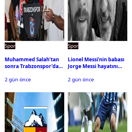
Spor
Spor
Muhammed Salah’tan
Lionel Messi’nin babası
sonra Trabzonspor’dan
Jorge Messi hayatını
bir rekor daha
kaybetti
2 gün önce
2 gün önce