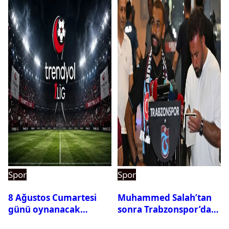
Spor
Spor
8 Ağustos Cumartesi
Muhammed Salah’tan
günü oynanacak
sonra Trabzonspor’dan
maçlar
bir rekor daha