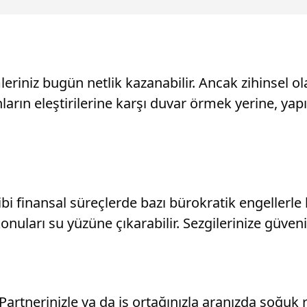
riniz bugün netlik kazanabilir. Ancak zihinsel ol
rın eleştirilerine karşı duvar örmek yerine, yap
i finansal süreçlerde bazı bürokratik engellerle k
ı konuları su yüzüne çıkarabilir. Sezgilerinize gü
. Partnerinizle ya da iş ortağınızla aranızda soğuk