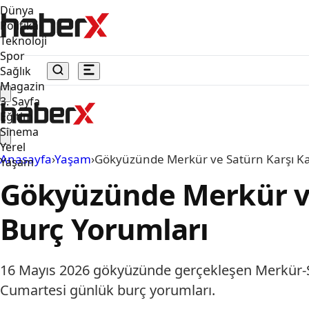
Dünya
Politika
Teknoloji
Spor
Sağlık
Magazin
3. Sayfa
Eğitim
Sinema
Yerel
Anasayfa
›
Yaşam
›
Gökyüzünde Merkür ve Satürn Karşı Ka
Yaşam
Gökyüzünde Merkür ve
Burç Yorumları
16 Mayıs 2026 gökyüzünde gerçekleşen Merkür-Satür
Cumartesi günlük burç yorumları.