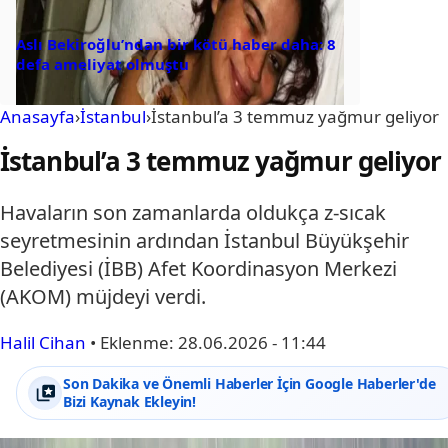
Aslı Bekiroğlu’ndan bir kötü haber daha: 8
defa ameliyat olmuştu
Anasayfa
›
İstanbul
›
İstanbul’a 3 temmuz yağmur geliyor
İstanbul’a 3 temmuz yağmur geliyor
Havaların son zamanlarda oldukça z-sıcak
seyretmesinin ardından İstanbul Büyükşehir
Belediyesi (İBB) Afet Koordinasyon Merkezi
(AKOM) müjdeyi verdi.
Halil Cihan
•
Eklenme:
28.06.2026 - 11:44
Son Dakika ve Önemli Haberler İçin Google Haberler'de
Bizi Kaynak Ekleyin!