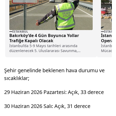
İSTANBUL
İSTANB
Bakırköy’de 4 Gün Boyunca Yollar
İstanbu
Trafiğe Kapalı Olacak
Operas
Alındı
İstanbul’da 5-9 Mayıs tarihleri arasında
İstanbul
düzenlenecek 5. Uluslararası Savunma,
Mücadele
Havacılık ve Uzay Sanayi Fuarı...
ticareti 
Şehir genelinde beklenen hava durumu ve
sıcaklıklar;
29 Haziran 2026 Pazartesi: Açık, 33 derece
30 Haziran 2026 Salı: Açık, 31 derece