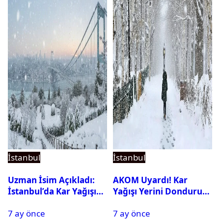
İstanbul
İstanbul
Uzman İsim Açıkladı:
AKOM Uyardı! Kar
İstanbul’da Kar Yağışı
Yağışı Yerini Dondurucu
Devam Edecek Mi?
Soğuğa Bırakacak
7 ay önce
7 ay önce