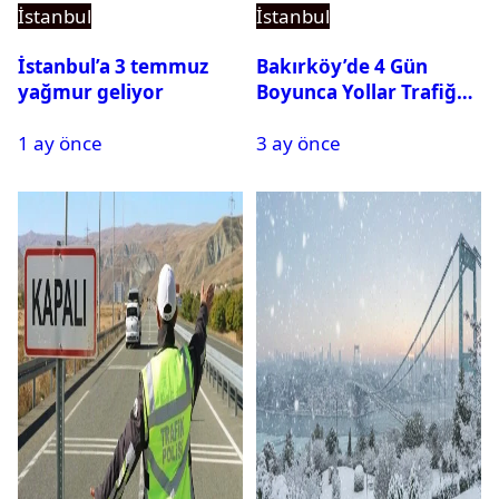
İstanbul
İstanbul
İstanbul’a 3 temmuz
Bakırköy’de 4 Gün
yağmur geliyor
Boyunca Yollar Trafiğe
Kapalı Olacak
1 ay önce
3 ay önce