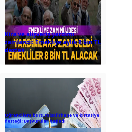
Kira ve alışveriş yardımı
zamlandı: Emekliye aylık 8 bin TL
destek
Öğrencilere burs, misafirhane ve kırtasiye
desteği: Başvurular başladı