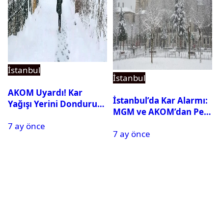
İstanbul
İstanbul
AKOM Uyardı! Kar
İstanbul’da Kar Alarmı:
Yağışı Yerini Dondurucu
MGM ve AKOM’dan Peş
Soğuğa Bırakacak
Peşe Açıklamalar
7 ay önce
7 ay önce