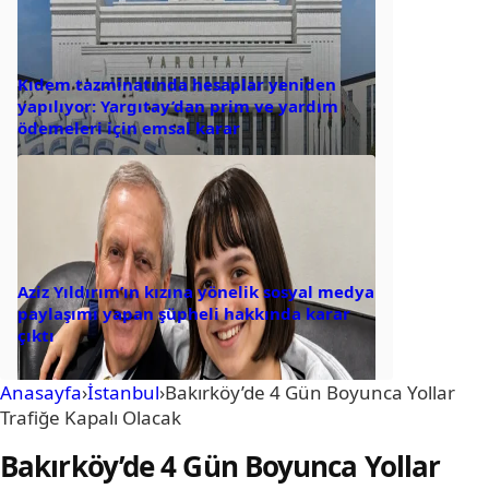
Kıdem tazminatında hesaplar yeniden
yapılıyor: Yargıtay’dan prim ve yardım
ödemeleri için emsal karar
Aziz Yıldırım’ın kızına yönelik sosyal medya
paylaşımı yapan şüpheli hakkında karar
çıktı
Anasayfa
›
İstanbul
›
Bakırköy’de 4 Gün Boyunca Yollar
Trafiğe Kapalı Olacak
Bakırköy’de 4 Gün Boyunca Yollar