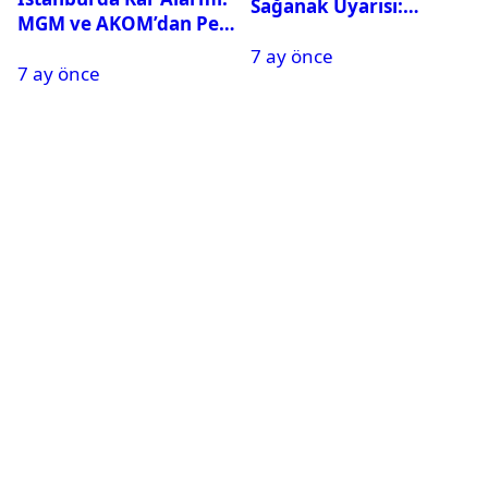
Sağanak Uyarısı:
MGM ve AKOM’dan Peş
Sıcaklıklar Sert Düşecek
Peşe Açıklamalar
7 ay önce
7 ay önce