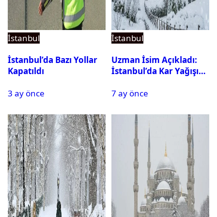
İstanbul
İstanbul
İstanbul’da Bazı Yollar
Uzman İsim Açıkladı:
Kapatıldı
İstanbul’da Kar Yağışı
Devam Edecek Mi?
3 ay önce
7 ay önce