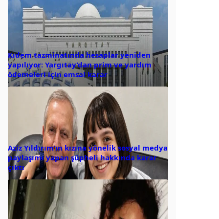
Kıdem tazminatında hesaplar yeniden
yapılıyor: Yargıtay’dan prim ve yardım
ödemeleri için emsal karar
Aziz Yıldırım’ın kızına yönelik sosyal medya
paylaşımı yapan şüpheli hakkında karar
çıktı