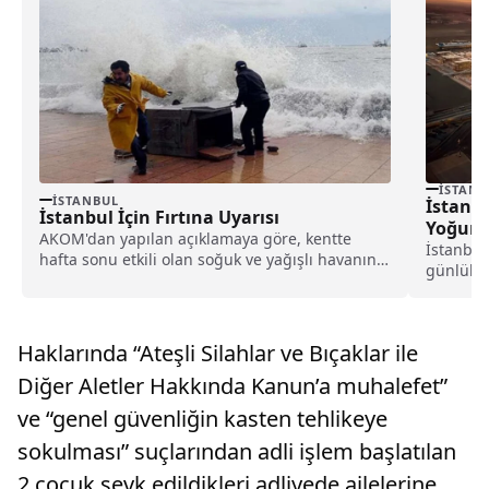
İSTANB
İSTANBUL
İstanb
İstanbul İçin Fırtına Uyarısı
Yoğun 
AKOM'dan yapılan açıklamaya göre, kentte
İstanbul
hafta sonu etkili olan soğuk ve yağışlı havanın
günlük o
bugün...
yoğun ha
Haklarında “Ateşli Silahlar ve Bıçaklar ile
Diğer Aletler Hakkında Kanun’a muhalefet”
ve “genel güvenliğin kasten tehlikeye
sokulması” suçlarından adli işlem başlatılan
2 çocuk sevk edildikleri adliyede ailelerine