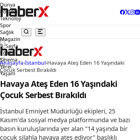
Dünya
Politika
Teknoloji
Spor
Sağlık
Magazin
3. Sayfa
Eğitim
Sinema
Anasayfa
›
İstanbul
›
Havaya Ateş Eden 16 Yaşındaki
Yerel
Çocuk Serbest Bırakıldı
Yaşam
Havaya Ateş Eden 16 Yaşındaki
Çocuk Serbest Bırakıldı
İstanbul Emniyet Müdürlüğü ekipleri, 25
Kasım'da sosyal medya platformunda ve bazı
basın kuruluşlarında yer alan "14 yaşında bir
çocuk silahla havaya ateş ediyor" başlıklı