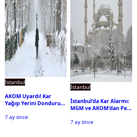
İstanbul
İstanbul
AKOM Uyardı! Kar
İstanbul’da Kar Alarmı:
Yağışı Yerini Dondurucu
MGM ve AKOM’dan Peş
Soğuğa Bırakacak
Peşe Açıklamalar
7 ay önce
7 ay önce