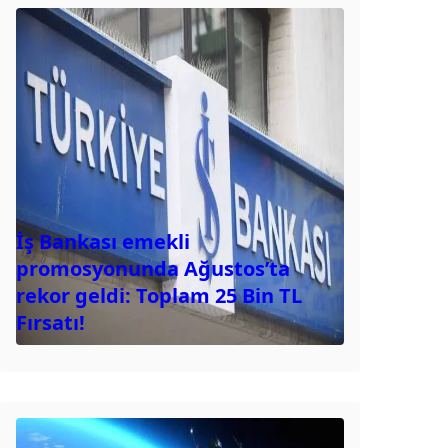
İş Bankası emekli
promosyonunda Ağustos’ta
rekor geldi: Toplam 25 Bin TL
Fırsatı!