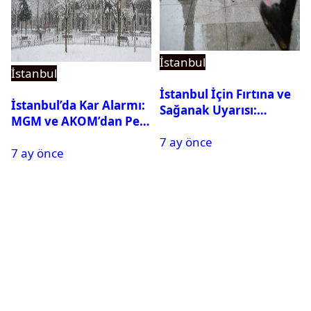
İstanbul
İstanbul
İstanbul İçin Fırtına ve
İstanbul’da Kar Alarmı:
Sağanak Uyarısı:
MGM ve AKOM’dan Peş
Sıcaklıklar Sert Düşecek
Peşe Açıklamalar
7 ay önce
7 ay önce