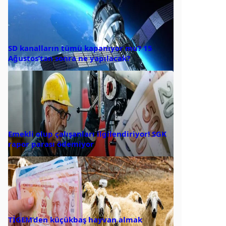
SD kanalların tümü kapanıyor mu? 15
Ağustos’tan sonra ne yapılacak?
Emekli olup çalışanları ilgilendiriyor! SGK
rapor parası ödemiyor
TİGEM’den küçükbaş hayvan almak