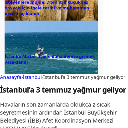
isteyenlere müjde: 7 bin 350 küçükbaş
hayvan için ihale tarihi ve muhammen
bedeli açıklandı
İstanbul’da bir ilçede daha denize girmek
yasaklandı
Anasayfa
›
İstanbul
›
İstanbul’a 3 temmuz yağmur geliyor
İstanbul’a 3 temmuz yağmur geliyor
Havaların son zamanlarda oldukça z-sıcak
seyretmesinin ardından İstanbul Büyükşehir
Belediyesi (İBB) Afet Koordinasyon Merkezi