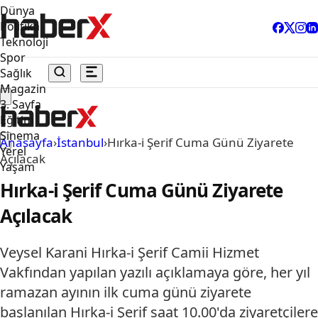
Dünya
Politika
Teknoloji
Spor
Sağlık
Magazin
3. Sayfa
Eğitim
Sinema
Anasayfa
›
İstanbul
›
Hırka-i Şerif Cuma Günü Ziyarete
Yerel
Açılacak
Yaşam
Hırka-i Şerif Cuma Günü Ziyarete
Açılacak
Veysel Karani Hırka-i Şerif Camii Hizmet
Vakfından yapılan yazılı açıklamaya göre, her yıl
ramazan ayının ilk cuma günü ziyarete
başlanılan Hırka-i Şerif saat 10.00'da ziyaretçilere