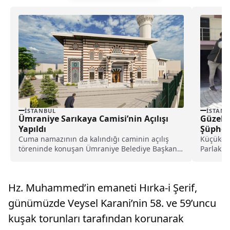
İSTANBUL
İSTANB
Ümraniye Sarıkaya Camisi’nin Açılışı
Güzelli
Yapıldı
Şüphel
Cuma namazının da kalındığı caminin açılış
Küçükçe
töreninde konuşan Ümraniye Belediye Başkanı
Parlak'ın
İsmet Yıldırım, camiyi...
düzenlen
gerçekle
Hz. Muhammed’in emaneti Hırka-i Şerif,
günümüzde Veysel Karani’nin 58. ve 59’uncu
kuşak torunları tarafından korunarak