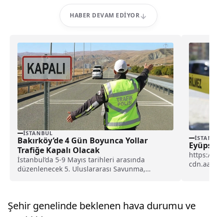
HABER DEVAM EDIYOR
İSTANBUL
İSTANB
Bakırköy’de 4 Gün Boyunca Yollar
Eyüpsu
Trafiğe Kapalı Olacak
https://
İstanbul’da 5-9 Mayıs tarihleri arasında
cdn.aa.
düzenlenecek 5. Uluslararası Savunma,
Alibeykö
Havacılık ve Uzay Sanayi Fuarı...
çalıştığı.
Şehir genelinde beklenen hava durumu ve