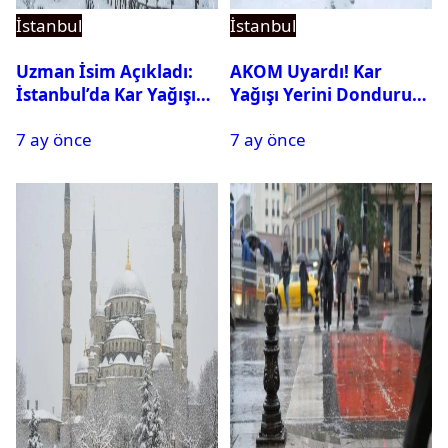
İstanbul
İstanbul
Uzman İsim Açıkladı:
AKOM Uyardı! Kar
İstanbul’da Kar Yağışı
Yağışı Yerini Dondurucu
Devam Edecek Mi?
Soğuğa Bırakacak
7 ay önce
7 ay önce