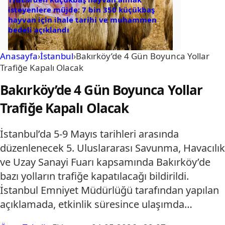
isteyenlere müjde: 7 bin 350 küçükbaş
hayvan için ihale tarihi ve muhammen
bedeli açıklandı
Anasayfa
›
İstanbul
›
Bakırköy’de 4 Gün Boyunca Yollar
Trafiğe Kapalı Olacak
Bakırköy’de 4 Gün Boyunca Yollar
Trafiğe Kapalı Olacak
İstanbul’da 5-9 Mayıs tarihleri arasında
düzenlenecek 5. Uluslararası Savunma, Havacılık
ve Uzay Sanayi Fuarı kapsamında Bakırköy’de
bazı yolların trafiğe kapatılacağı bildirildi.
İstanbul Emniyet Müdürlüğü tarafından yapılan
açıklamada, etkinlik süresince ulaşımda…