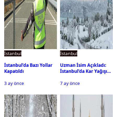
İstanbul
İstanbul
İstanbul’da Bazı Yollar
Uzman İsim Açıkladı:
Kapatıldı
İstanbul’da Kar Yağışı
Devam Edecek Mi?
3 ay önce
7 ay önce