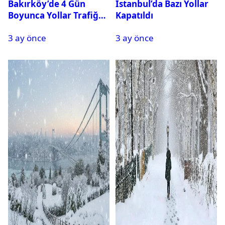
Bakırköy’de 4 Gün
İstanbul’da Bazı Yollar
Boyunca Yollar Trafiğe
Kapatıldı
Kapalı Olacak
3 ay önce
3 ay önce