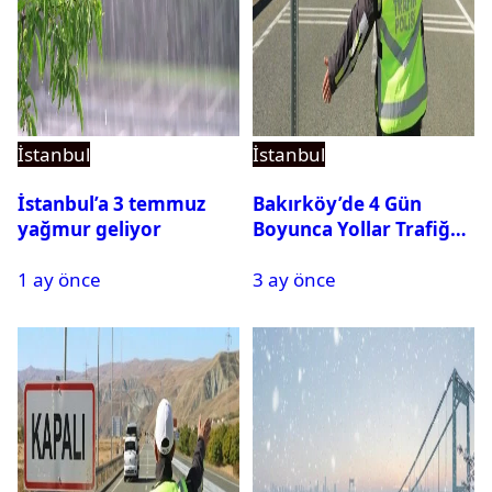
İstanbul
İstanbul
İstanbul’a 3 temmuz
Bakırköy’de 4 Gün
yağmur geliyor
Boyunca Yollar Trafiğe
Kapalı Olacak
1 ay önce
3 ay önce