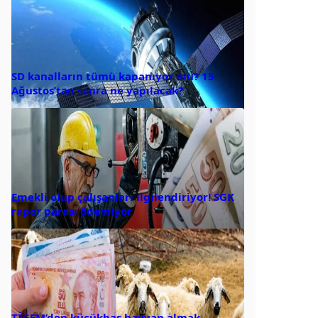
SD kanalların tümü kapanıyor mu? 15
Ağustos’tan sonra ne yapılacak?
Emekli olup çalışanları ilgilendiriyor! SGK
rapor parası ödemiyor
TİGEM’den küçükbaş hayvan almak