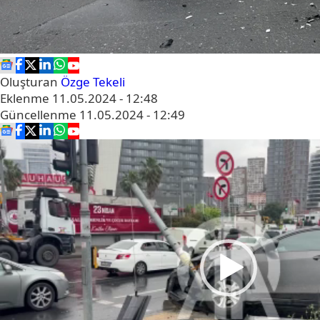
Oluşturan
Özge Tekeli
Eklenme
11.05.2024 - 12:48
Güncellenme
11.05.2024 - 12:49
Video
oynatıcı