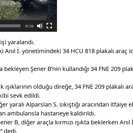
01:29
şi yaralandı.
i Anıl İ. yönetimindeki 34 HCU 818 plakalı araç i
a bekleyen Şener B’nin kullandığı 34 FNE 209 plak
k ışıklarının olduğu direğe, 34 FNE 209 plakalı ar
kibi sevk edildi.
er yaralı Alparslan S. sıkıştığı aracından itfaiye ek
dan ambulansla hastaneye kaldırıldı.
 B, diğer araçla kırmızı ışıkta beklerken Anıl İ’n
” dedi.