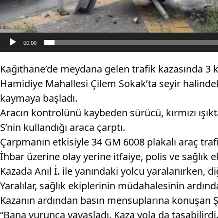
00:00
Kağıthane’de meydana gelen trafik kazasında 3 ki
Hamidiye Mahallesi Çilem Sokak’ta seyir halindek
kaymaya başladı.
Aracın kontrolünü kaybeden sürücü, kırmızı ışıkt
S’nin kullandığı araca çarptı.
Çarpmanın etkisiyle 34 GM 6008 plakalı araç trafi
İhbar üzerine olay yerine itfaiye, polis ve sağlık e
Kazada Anıl İ. ile yanındaki yolcu yaralanırken, diğ
Yaralılar, sağlık ekiplerinin müdahalesinin ardın
Kazanın ardından basın mensuplarına konuşan Şener
“Bana vurunca yavaşladı. Kaza yola da taşabilirdi.