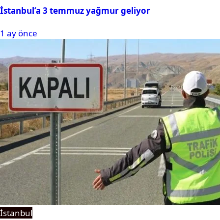
İstanbul’a 3 temmuz yağmur geliyor
1 ay önce
İstanbul