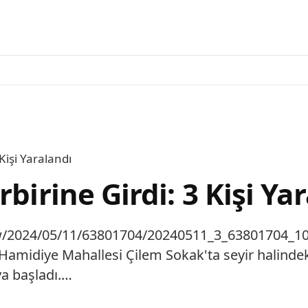
Kişi Yaralandı
birine Girdi: 3 Kişi Ya
iew/2024/05/11/63801704/20240511_3_63801704_1
 Hamidiye Mahallesi Çilem Sokak'ta seyir halindek
ya başladı.…