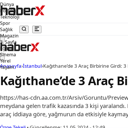
Dünya
Politika
Teknoloji
Spor
Sağlık
Magazin
3. Sayfa
Eğitim
Sinema
Yerel
Anasayfa
›
İstanbul
›
Kağıthane’de 3 Araç Birbirine Girdi: 3 
Yaşam
Kağıthane’de 3 Araç Bir
https://has-cdn.aa.com.tr/Arsiv/Goruntu/Prev
meydana gelen trafik kazasında 3 kişi yaralandı.
araç iddiaya göre, yağmurun da etkisiyle kayma
Özge Tekeli
•
Güncellenme:
11.05.2024 - 12:49