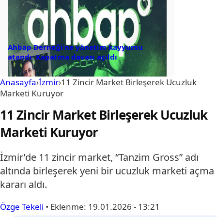
Ahbap Derneği’ne yönetim kayyumu
atandı: Kapatma davası açıldı
Anasayfa
›
İzmir
›
11 Zincir Market Birleşerek Ucuzluk
Marketi Kuruyor
11 Zincir Market Birleşerek Ucuzluk
Marketi Kuruyor
İzmir’de 11 zincir market, “Tanzim Gross” adı
altında birleşerek yeni bir ucuzluk marketi açma
kararı aldı.
Özge Tekeli
•
Eklenme:
19.01.2026 - 13:21