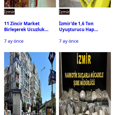
İzmir
İzmir
11 Zincir Market
İzmir’de 1,6 Ton
Birleşerek Ucuzluk
Uyuşturucu Hap
Marketi Kuruyor
Hammaddesi Ele
7 ay önce
7 ay önce
Geçirildi