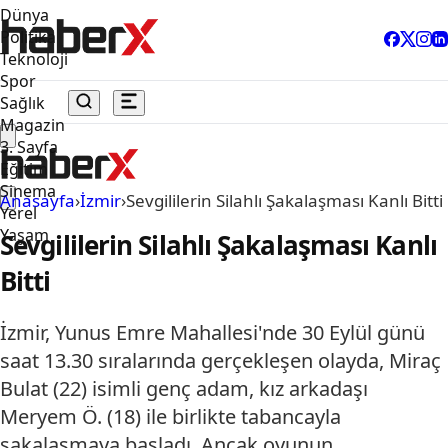
Dünya
Politika
Teknoloji
Spor
Sağlık
Magazin
3. Sayfa
Eğitim
Sinema
Anasayfa
›
İzmir
›
Sevgililerin Silahlı Şakalaşması Kanlı Bitti
Yerel
Yaşam
Sevgililerin Silahlı Şakalaşması Kanlı
Bitti
İzmir, Yunus Emre Mahallesi'nde 30 Eylül günü
saat 13.30 sıralarında gerçekleşen olayda, Miraç
Bulat (22) isimli genç adam, kız arkadaşı
Meryem Ö. (18) ile birlikte tabancayla
şakalaşmaya başladı. Ancak oyunun…