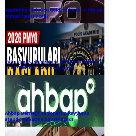
Apple’dan ilk ipucu geldi: iPhone 18 Pro ne
zaman tanıtılacak?
Polis olmak isteyenlere beklenen haber
geldi! PMYO başvuruları açıldı
Ahbap Derneği’ne yönetim kayyumu
atandı: Kapatma davası açıldı