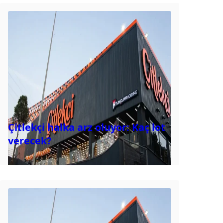
Çitlekçi halka arz oluyor: Kaç lot
verecek?