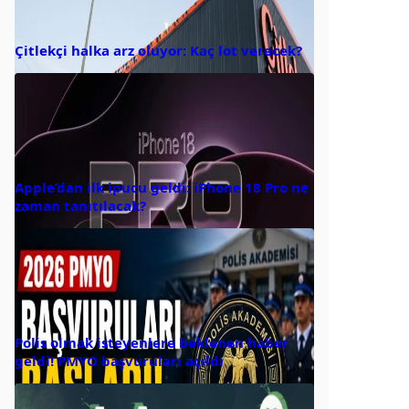
Çitlekçi halka arz oluyor: Kaç lot verecek?
Apple’dan ilk ipucu geldi: iPhone 18 Pro ne
zaman tanıtılacak?
Polis olmak isteyenlere beklenen haber
geldi! PMYO başvuruları açıldı