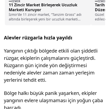
İZMIR
İZMIR
11 Zincir Market Birleşerek Ucuzluk
Tarihi 
Marketi Kuruyor
Düzenl
İzmir’de 11 zincir market, “Tanzim Gross” adı
Güzel Sa
altında birleşerek yeni bir ucuzluk marketi
edilecek
açma kararı aldı.
çömlekçi 
Alevler rüzgarla hızla yayıldı
Yangının çıktığı bölgede etkili olan şiddetli
rüzgar, ekiplerin çalışmalarını güçleştirdi.
Rüzgarın gün içinde yön değiştirmesi
nedeniyle alevler zaman zaman yerleşim
yerlerini tehdit etti.
Bölge halkı büyük panik yaşarken, ekipler
yangının evlere ulaşmaması için yoğun çaba
harcadı.