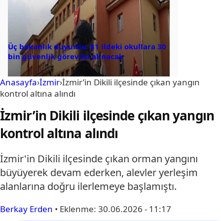
Üç bakanlık duyurdu: 81 ildeki okullara 30
bin güvenlik görevlisi alınacak
Anasayfa
›
İzmir
›
İzmir’in Dikili ilçesinde çıkan yangın
kontrol altına alındı
İzmir’in Dikili ilçesinde çıkan yangın
kontrol altına alındı
İzmir'in Dikili ilçesinde çıkan orman yangını
büyüyerek devam ederken, alevler yerleşim
alanlarına doğru ilerlemeye başlamıştı.
Berkay Erden
•
Eklenme:
30.06.2026 - 11:17