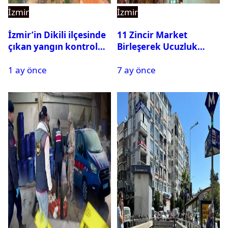
İzmir
İzmir
İzmir’in Dikili ilçesinde
11 Zincir Market
çıkan yangın kontrol
Birleşerek Ucuzluk
altına alındı
Marketi Kuruyor
1 ay önce
7 ay önce