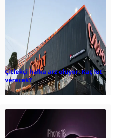
Çitlekçi halka arz oluyor: Kaç lot
verecek?