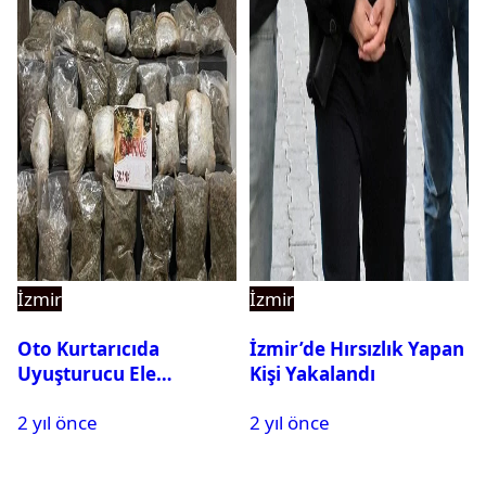
İzmir
İzmir
Oto Kurtarıcıda
İzmir’de Hırsızlık Yapan
Uyuşturucu Ele
Kişi Yakalandı
Geçirildi: 3 Kişi
2 yıl önce
2 yıl önce
Tutuklandı