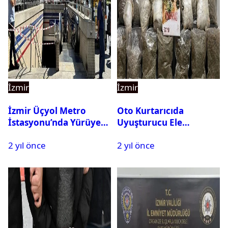
İzmir
İzmir
İzmir Üçyol Metro
Oto Kurtarıcıda
İstasyonu’nda Yürüyen
Uyuşturucu Ele
Merdiven Kazası: 11 Kişi
Geçirildi: 3 Kişi
2 yıl önce
2 yıl önce
Yaralandı
Tutuklandı