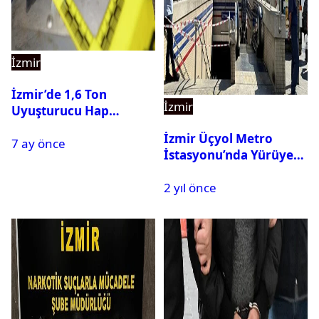
İzmir
İzmir’de 1,6 Ton
İzmir
Uyuşturucu Hap
Hammaddesi Ele
İzmir Üçyol Metro
7 ay önce
Geçirildi
İstasyonu’nda Yürüyen
Merdiven Kazası: 11 Kişi
2 yıl önce
Yaralandı