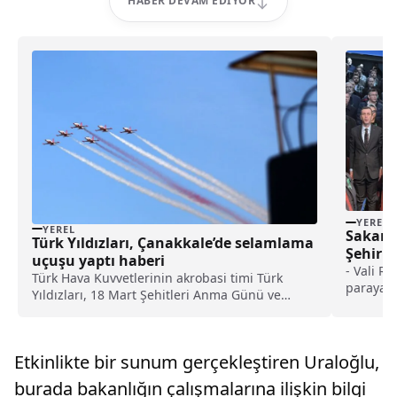
HABER DEVAM EDIYOR
YEREL
YEREL
Sakarya
Türk Yıldızları, Çanakkale’de selamlama
Şehir H
uçuşu yaptı haberi
haberi
- Vali R
Türk Hava Kuvvetlerinin akrobasi timi Türk
paraya i
Yıldızları, 18 Mart Şehitleri Anma Günü ve
ve birbir
Çanakkale Deniz Zaferi'nin 110'uncu yıl
Büyükşeh
dönümü dolayısıyla Çanakkale'de selamlama
"Bir mum
uçuşu gerçekleştirdi.Bandırma 6'ncı Ana Jet
ışığında
Etkinlikte bir sunum gerçekleştiren Uraloğlu,
Üssü'n...
yeşil bi
burada bakanlığın çalışmalarına ilişkin bilgi
düşüyor