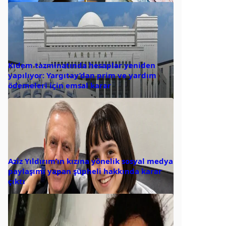
Kıdem tazminatında hesaplar yeniden
yapılıyor: Yargıtay’dan prim ve yardım
ödemeleri için emsal karar
Aziz Yıldırım’ın kızına yönelik sosyal medya
paylaşımı yapan şüpheli hakkında karar
çıktı