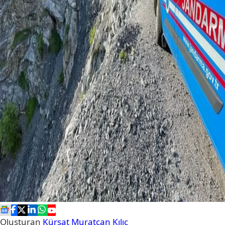
Oluşturan
Kürşat Muratcan Kılıç