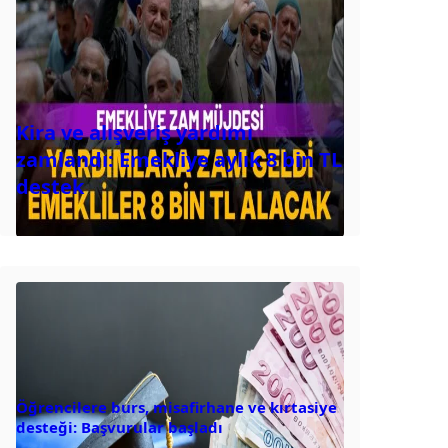
Kira ve alışveriş yardımı
zamlandı: Emekliye aylık 8 bin TL
destek
Öğrencilere burs, misafirhane ve kırtasiye
desteği: Başvurular başladı