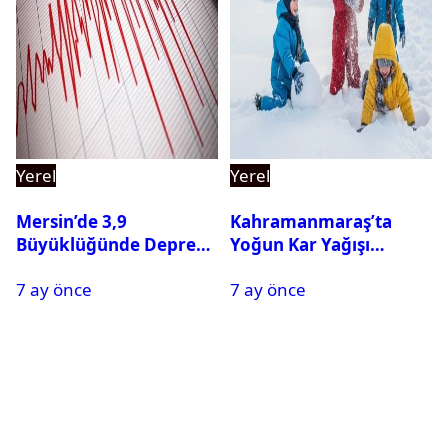
Yerel
Yerel
Mersin’de 3,9
Kahramanmaraş’ta
Büyüklüğünde Deprem
Yoğun Kar Yağışı
Oldu
Nedeniyle Okullar Yarın
7 ay önce
7 ay önce
Tatil