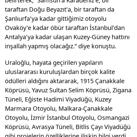
belirterek, “Samsun'a Karadeniz'e, bir
taraftan Doğu Beyazıt'a, bir taraftan da
Şanlıurfa'ya kadar gittiğimiz otoyolu
Ovaköy'e kadar öbür taraftan İstanbul'dan
Antalya'ya kadar ulaşan Kuzey-Güney hattını
inşallah yapmış olacağız.” diye konuştu.
Uraloğlu, hayata geçirilen yapıların
uluslararası kuruluşlardan birçok kalite
ödülleri aldığını aktararak, 1915 Çanakkale
Köprüsü, Yavuz Sultan Selim Köprüsü, Zigana
Tüneli, Eğiste Hadimi Viyadüğü, Kuzey
Marmara Otoyolu, Malkara-Çanakkale
Otoyolu, İzmir İstanbul Otoyolu, Osmangazi
Köprüsü, Avrasya Tüneli, Bitlis Çayı Viyadüğü
gibi projelerin özelliklerine ilişkin bilgi verdi.