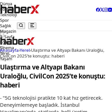
Dünya
Politika
Teknoloji
Spor
Sağlık
Magazin
3. Sayfa
Eğitim
Sinema
Anasayfa
›
Yerel
›
Ulaştırma ve Altyapı Bakanı Uraloğlu,
Yerel
CivilCon 2025’te konuştu: haberi
Yaşam
Ulaştırma ve Altyapı Bakanı
Uraloğlu, CivilCon 2025’te konuştu:
haberi
- "5G teknolojisi pratikte 10 kat hız getirecek.
Deneyimlemeye başladık. İstanbul
Havalimanı'nda, statlarda, belli üretim