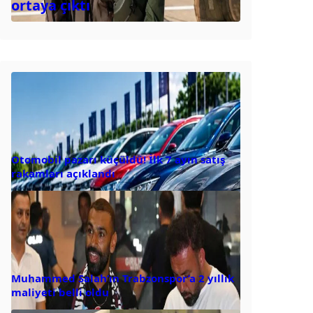
ortaya çıktı
Otomobil pazarı küçüldü! İlk 7 ayın satış
rakamları açıklandı
Muhammed Salah’ın Trabzonspor’a 2 yıllık
maliyeti belli oldu