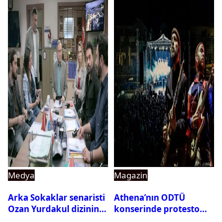
Medya
Magazin
Arka Sokaklar senaristi
Athena’nın ODTÜ
Ozan Yurdakul dizinin
konserinde protesto
final yaptığını duyurdu
krizi