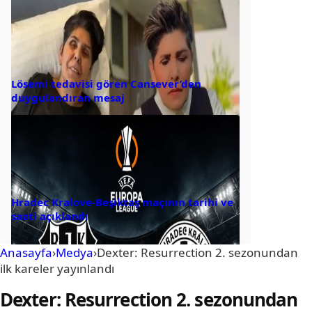
Lösemi tedavisi gören Cansever’den
duygulandıran mesaj
Hradec Kralove-Beşiktaş maçının tarihi ve
saati açıklandı
Anasayfa
›
Medya
›
Dexter: Resurrection 2. sezonundan
ilk kareler yayınlandı
Dexter: Resurrection 2. sezonundan