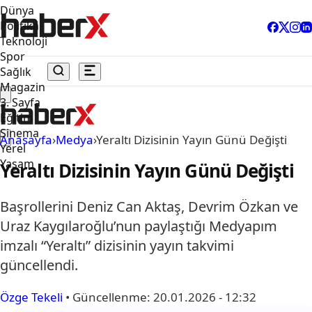
Dünya
Politika
Teknoloji
Spor
Sağlık
Magazin
3. Sayfa
Eğitim
Sinema
Anasayfa
›
Medya
›
Yeraltı Dizisinin Yayın Günü Değişti
Yerel
Yaşam
Yeraltı Dizisinin Yayın Günü Değişti
Başrollerini Deniz Can Aktaş, Devrim Özkan ve
Uraz Kaygılaroğlu’nun paylaştığı Medyapım
imzalı “Yeraltı” dizisinin yayın takvimi
güncellendi.
Özge Tekeli
•
Güncellenme:
20.01.2026 - 12:32