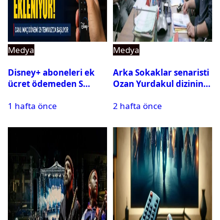
Medya
Medya
Disney+ aboneleri ek
Arka Sokaklar senaristi
ücret ödemeden S
Ozan Yurdakul dizinin
Sport kanallarını
final yaptığını duyurdu
1 hafta önce
2 hafta önce
izleyebilecek