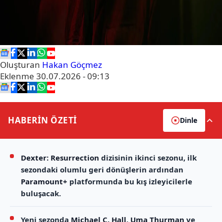
Oluşturan
Hakan Göçmez
Eklenme
30.07.2026 - 09:13
HABERİN
ÖZETİ
Dinle
Dexter: Resurrection
dizisinin ikinci sezonu, ilk
sezondaki olumlu geri dönüşlerin ardından
Paramount+
platformunda bu kış izleyicilerle
buluşacak.
Yeni sezonda
Michael C. Hall
,
Uma Thurman
ve