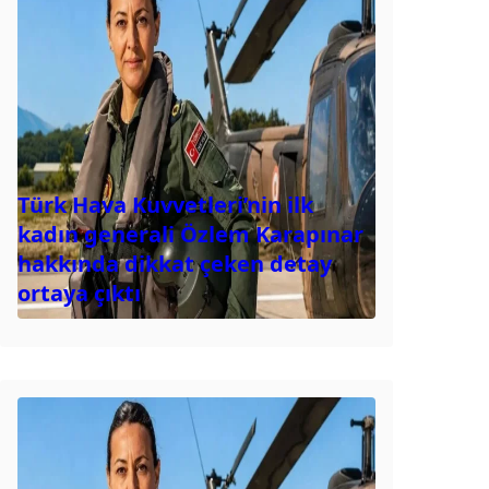
Türk Hava Kuvvetleri’nin ilk
kadın generali Özlem Karapınar
hakkında dikkat çeken detay
ortaya çıktı