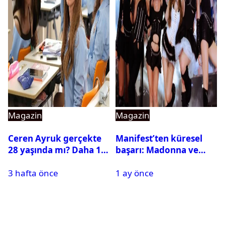
Magazin
Magazin
Ceren Ayruk gerçekte
Manifest’ten küresel
28 yaşında mı? Daha 17
başarı: Madonna ve
Leyla kaç yaşında?
Beyonce’yi geride
3 hafta önce
1 ay önce
bıraktı