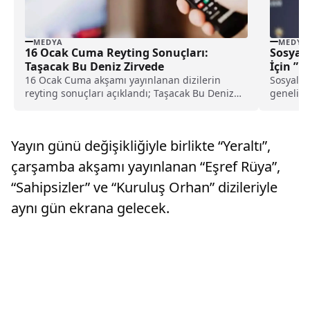
MEDYA
MEDYA
16 Ocak Cuma Reyting Sonuçları:
Sosyal
Taşacak Bu Deniz Zirvede
İçin ”R
Sallanı
16 Ocak Cuma akşamı yayınlanan dizilerin
Sosyal m
reyting sonuçları açıklandı; Taşacak Bu Deniz
genelind
tüm izleyici gruplarında zirvede yer aldı. İşte,
izlenirk
detaylar...
çocukları
Yayın günü değişikliğiyle birlikte “Yeraltı”,
çarşamba akşamı yayınlanan “Eşref Rüya”,
“Sahipsizler” ve “Kuruluş Orhan” dizileriyle
aynı gün ekrana gelecek.