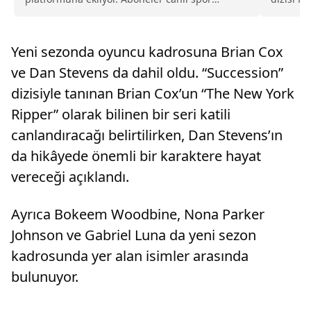
yayınlarını ek ücret ödemeden izleyebilecek.
kamera k
Yeni sezonda oyuncu kadrosuna Brian Cox
ve Dan Stevens da dahil oldu. “Succession”
dizisiyle tanınan Brian Cox’un “The New York
Ripper” olarak bilinen bir seri katili
canlandıracağı belirtilirken, Dan Stevens’ın
da hikâyede önemli bir karaktere hayat
vereceği açıklandı.
Ayrıca Bokeem Woodbine, Nona Parker
Johnson ve Gabriel Luna da yeni sezon
kadrosunda yer alan isimler arasında
bulunuyor.