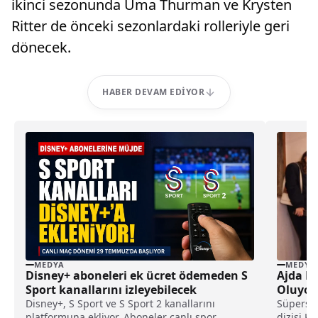
ikinci sezonunda Uma Thurman ve Krysten
Ritter de önceki sezonlardaki rolleriyle geri
dönecek.
HABER DEVAM EDIYOR
MEDYA
MEDYA
Disney+ aboneleri ek ücret ödemeden S
Ajda Pe
Sport kanallarını izleyebilecek
Oluyor
Disney+, S Sport ve S Sport 2 kanallarını
Süpersta
platformuna ekliyor. Aboneler canlı spor
dizisi Kı