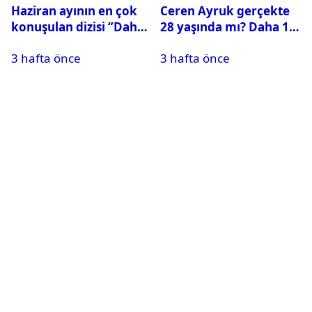
Haziran ayının en çok
Ceren Ayruk gerçekte
konuşulan dizisi ‘’Daha
28 yaşında mı? Daha 17
17’’ oldu
Leyla kaç yaşında?
3 hafta önce
3 hafta önce