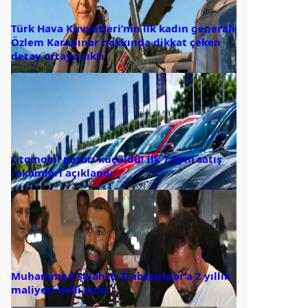
Türk Hava Kuvvetleri’nin ilk kadın generali
Özlem Karapınar hakkında dikkat çeken
detay ortaya çıktı
Otomobil pazarı küçüldü! İlk 7 ayın satış
rakamları açıklandı
Muhammed Salah’ın Trabzonspor’a 2 yıllık
maliyeti belli oldu