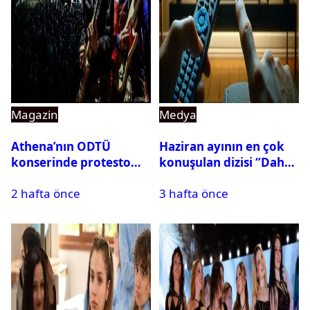
Magazin
Medya
Athena’nın ODTÜ
Haziran ayının en çok
konserinde protesto
konuşulan dizisi ‘’Daha
krizi
17’’ oldu
2 hafta önce
3 hafta önce