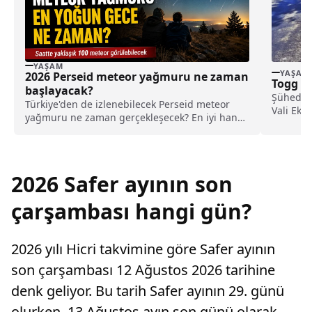
YAŞAM
YAŞAM
2026 Perseid meteor yağmuru ne zaman
Togg G
başlayacak?
Şüheda v
Türkiye'den de izlenebilecek Perseid meteor
Vali Ekic
yağmuru ne zaman gerçekleşecek? En iyi hangi
bölgelerden izlenebilecek?
2026 Safer ayının son
çarşambası hangi gün?
2026 yılı Hicri takvimine göre Safer ayının
son çarşambası 12 Ağustos 2026 tarihine
denk geliyor. Bu tarih Safer ayının 29. günü
olurken, 13 Ağustos ayın son günü olarak