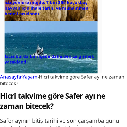
isteyenlere müjde: 7 bin 350 küçükbaş
hayvan için ihale tarihi ve muhammen
bedeli açıklandı
İstanbul’da bir ilçede daha denize girmek
yasaklandı
Anasayfa
›
Yaşam
›
Hicri takvime göre Safer ayı ne zaman
bitecek?
Hicri takvime göre Safer ayı ne
zaman bitecek?
Safer ayının bitiş tarihi ve son çarşamba günü