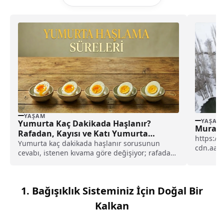
YAŞAM
YAŞAM
Yumurta Kaç Dakikada Haşlanır?
Muradiy
Rafadan, Kayısı ve Katı Yumurta
https://
Dakikaları
Yumurta kaç dakikada haşlanır sorusunun
cdn.aa.
cevabı, istenen kıvama göre değişiyor; rafadan,
Van'da s
kayısı ve katı yumurta için ideal dakika aralıkları
ve doğru pişirme teknikleri haberimizde...
1. Bağışıklık Sisteminiz İçin Doğal Bir
Kalkan