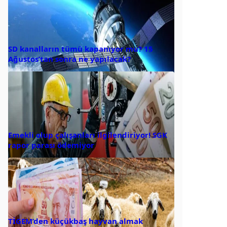
SD kanalların tümü kapanıyor mu? 15
Ağustos’tan sonra ne yapılacak?
Emekli olup çalışanları ilgilendiriyor! SGK
rapor parası ödemiyor
TİGEM’den küçükbaş hayvan almak