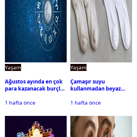
Yaşam
Yaşam
Ağustos ayında en çok
Çamaşır suyu
para kazanacak burçlar
kullanmadan beyaz
belli oldu
çorapları kar gibi beyaz
1 hafta önce
1 hafta önce
yapan doğal yöntem