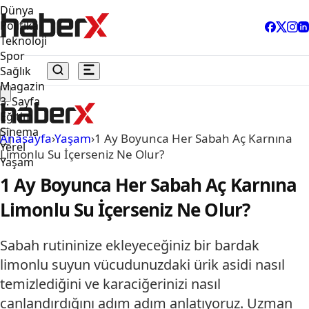
Dünya
Politika
Teknoloji
Spor
Sağlık
Magazin
3. Sayfa
Eğitim
Sinema
Anasayfa
›
Yaşam
›
1 Ay Boyunca Her Sabah Aç Karnına
Yerel
Limonlu Su İçerseniz Ne Olur?
Yaşam
1 Ay Boyunca Her Sabah Aç Karnına
Limonlu Su İçerseniz Ne Olur?
Sabah rutininize ekleyeceğiniz bir bardak
limonlu suyun vücudunuzdaki ürik asidi nasıl
temizlediğini ve karaciğerinizi nasıl
canlandırdığını adım adım anlatıyoruz. Uzman