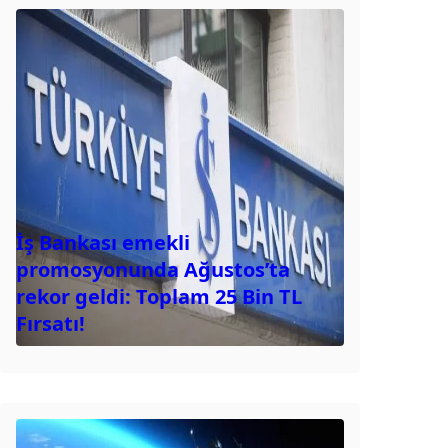
İş Bankası emekli
promosyonunda Ağustos’ta
rekor geldi: Toplam 25 Bin TL
Fırsatı!