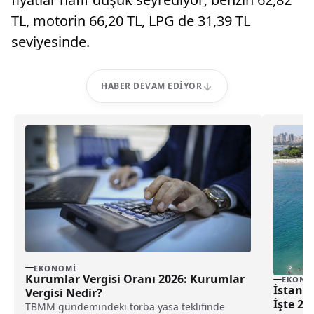
TL, motorin 66,20 TL, LPG de 31,39 TL
seviyesinde.
HABER DEVAM EDIYOR
EKONOMI
Kurumlar Vergisi Oranı 2026: Kurumlar
EKONO
İstanbu
Vergisi Nedir?
İşte 202
TBMM gündemindeki torba yasa teklifinde