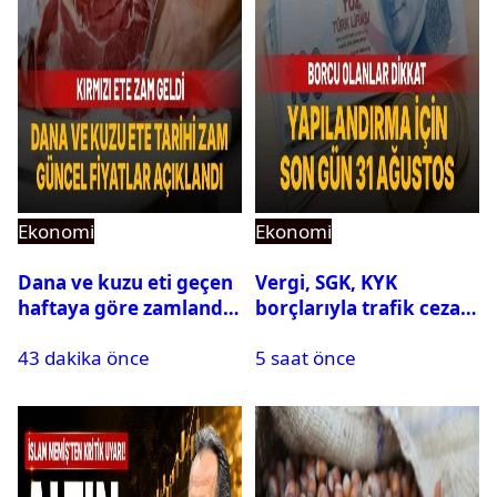
Ekonomi
Ekonomi
Dana ve kuzu eti geçen
Vergi, SGK, KYK
haftaya göre zamlandı:
borçlarıyla trafik cezası
Güncel fiyatlar
için 31 Ağustos uyarısı
43 dakika önce
5 saat önce
açıklandı