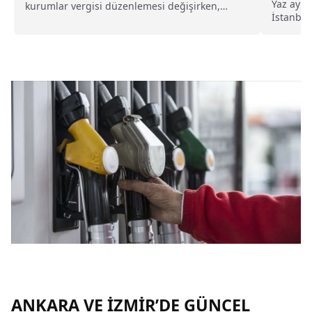
Yaz ayla
kurumlar vergisi düzenlemesi değişirken,
İstanbul
üretim ve zirai faaliyetlerden sağlanan
İstanbul 
kazançlara uygulanacak kurumlar vergisi oranı
tarifeler
merak konusu oldu.
ANKARA VE İZMİR’DE GÜNCEL