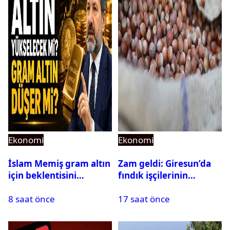
Ekonomi
Ekonomi
İslam Memiş gram altın
Zam geldi: Giresun’da
için beklentisini
fındık işçilerinin
açıkladı
yevmiyesi ve patoz
8 saat önce
17 saat önce
ücretleri açıklandı