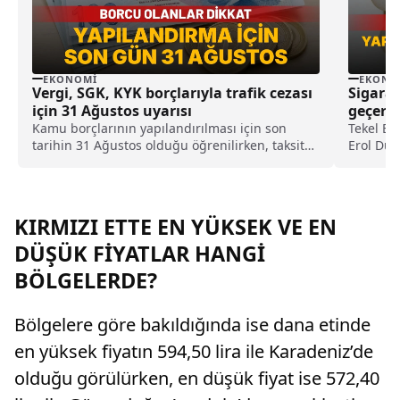
EKONOMI
EKONO
Vergi, SGK, KYK borçlarıyla trafik cezası
Sigaray
için 31 Ağustos uyarısı
geçerli
Kamu borçlarının yapılandırılması için son
Tekel Ba
tarihin 31 Ağustos olduğu öğrenilirken, taksit
Erol Dün
sayısı ve ilk taksitin ne zaman ödeneceği ise
geldiğin
açıklandı.
geçerli 
KIRMIZI ETTE EN YÜKSEK VE EN
DÜŞÜK FİYATLAR HANGİ
BÖLGELERDE?
Bölgelere göre bakıldığında ise dana etinde
en yüksek fiyatın 594,50 lira ile Karadeniz’de
olduğu görülürken, en düşük fiyat ise 572,40