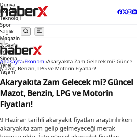
Dünya
Politika
Teknoloji
Spor
Sağlık
Magazin
3. Sayfa
Eğitim
Sinema
Anasayfa
›
Ekonomi
›
Akaryakıta Zam Gelecek mi? Güncel
Yerel
Mazot, Benzin, LPG ve Motorin Fiyatları!
Yaşam
Akaryakıta Zam Gelecek mi? Güncel
Mazot, Benzin, LPG ve Motorin
Fiyatları!
9 Haziran tarihli akaryakıt fiyatları araştırılırken
akaryakıta zam gelip gelmeyeceği merak
konusu oldu. İşte güncel akaryakıt fiyatları…