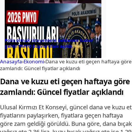
Polis olmak isteyenlere beklenen haber
geldi! PMYO başvuruları açıldı
Anasayfa
›
Ekonomi
›
Dana ve kuzu eti geçen haftaya göre
zamlandı: Güncel fiyatlar açıklandı
Dana ve kuzu eti geçen haftaya göre
zamlandı: Güncel fiyatlar açıklandı
Ulusal Kırmızı Et Konseyi, güncel dana ve kuzu et
fiyatlarını paylaşırken, fiyatlara geçen haftaya
göre zam geldiği görüldü. Buna göre, dana bıçak
yağsız ete 2,36 lira, kuzu bıçak yağsız ete ise 1,29