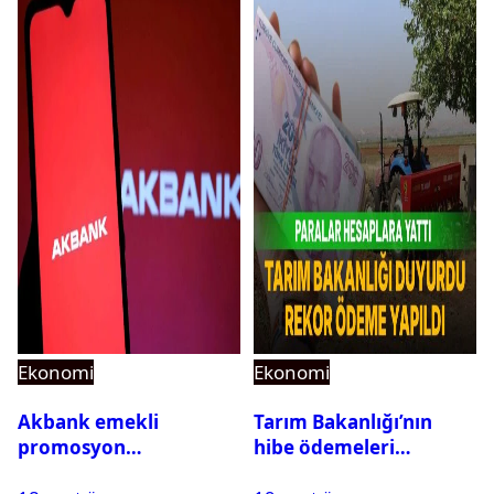
Ekonomi
Ekonomi
Akbank emekli
Tarım Bakanlığı’nın
promosyon
hibe ödemeleri
kampanyası başladı!
hesaplara yattı: Toplam