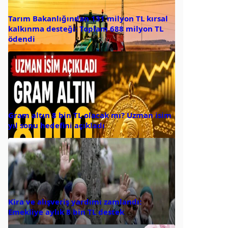
Tarım Bakanlığından 131 milyon TL kırsal
kalkınma desteği: Toplam 688 milyon TL
ödendi
Gram altın 8 bin TL olacak mı? Uzman isim
yıl sonu hedefini açıkladı
Kira ve alışveriş yardımı zamlandı:
Emekliye aylık 8 bin TL destek