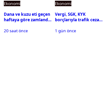
Ekonomi
Ekonomi
Dana ve kuzu eti geçen
Vergi, SGK, KYK
haftaya göre zamlandı:
borçlarıyla trafik cezası
Güncel fiyatlar
için 31 Ağustos uyarısı
20 saat önce
1 gün önce
açıklandı