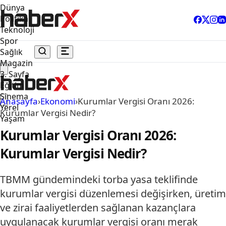
Dünya
Politika
Teknoloji
Spor
Sağlık
Magazin
3. Sayfa
Eğitim
Sinema
Anasayfa
›
Ekonomi
›
Kurumlar Vergisi Oranı 2026:
Yerel
Kurumlar Vergisi Nedir?
Yaşam
Kurumlar Vergisi Oranı 2026:
Kurumlar Vergisi Nedir?
TBMM gündemindeki torba yasa teklifinde
kurumlar vergisi düzenlemesi değişirken, üretim
ve zirai faaliyetlerden sağlanan kazançlara
uygulanacak kurumlar vergisi oranı merak