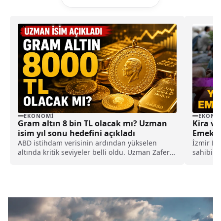
EKONOMI
EKONO
Gram altın 8 bin TL olacak mı? Uzman
Kira ve
isim yıl sonu hedefini açıkladı
Emekliy
ABD istihdam verisinin ardından yükselen
İzmir Bü
altında kritik seviyeler belli oldu. Uzman Zafer
sahibi e
Ergezen, gram altın için yıl sonu tahminini
ederken, 
açıkladı.
yardımlar
her iki 
toplam 8