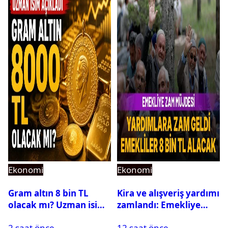
Ekonomi
Ekonomi
Gram altın 8 bin TL
Kira ve alışveriş yardımı
olacak mı? Uzman isim
zamlandı: Emekliye
yıl sonu hedefini
aylık 8 bin TL destek
2 saat önce
12 saat önce