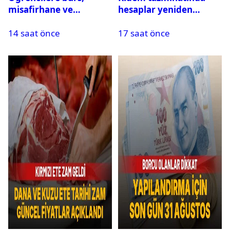
misafirhane ve
hesaplar yeniden
kırtasiye desteği:
yapılıyor: Yargıtay’dan
14 saat önce
17 saat önce
Başvurular başladı
prim ve yardım
ödemeleri için emsal
karar