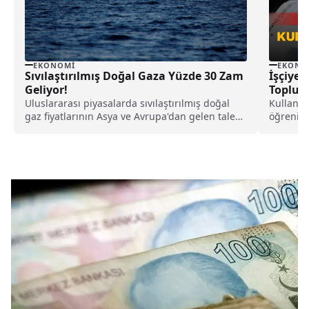
EKONOMI
EKONO
Sıvılaştırılmış Doğal Gaza Yüzde 30 Zam
İşçiye 
Geliyor!
Toplu 
Uluslararası piyasalarda sıvılaştırılmış doğal
Kullanıl
gaz fiyatlarının Asya ve Avrupa'dan gelen talep
öğrenili
baskısı yüzünden zamlanacağı düşünülürken
beraber b
ABD'li yatırım bankası Morgan Stanley ise
maaş üze
zammın yüzde 30'u bulabileceğini öngördü.
ödeniyor
dava açıl