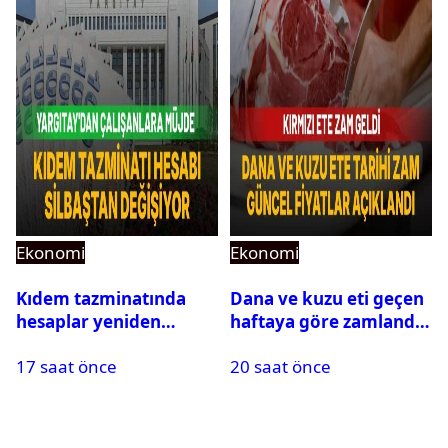
Ekonomi
Ekonomi
Kıdem tazminatında
Dana ve kuzu eti geçen
hesaplar yeniden
haftaya göre zamlandı:
yapılıyor: Yargıtay’dan
Güncel fiyatlar
17 saat önce
20 saat önce
prim ve yardım
açıklandı
ödemeleri için emsal
karar