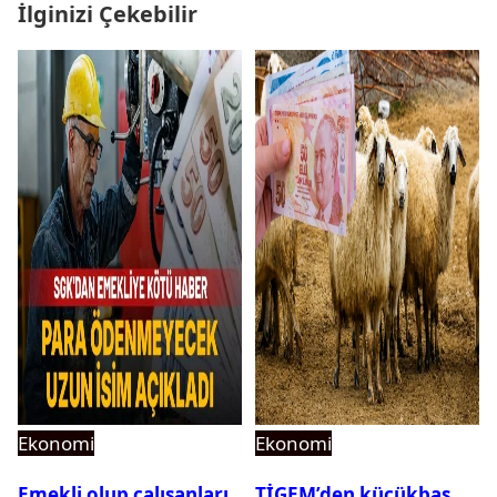
İlginizi Çekebilir
Ekonomi
Ekonomi
Emekli olup çalışanları
TİGEM’den küçükbaş