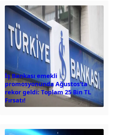
İş Bankası emekli
promosyonunda Ağustos’ta
rekor geldi: Toplam 25 Bin TL
Fırsatı!