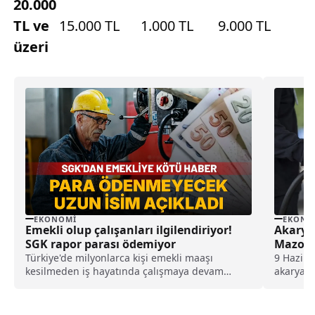
20.000
TL ve
15.000 TL
1.000 TL
9.000 TL
üzeri
EKONOMI
EKONO
Emekli olup çalışanları ilgilendiriyor!
Akarya
SGK rapor parası ödemiyor
Mazot, 
Türkiye'de milyonlarca kişi emekli maaşı
9 Haziran
kesilmeden iş hayatında çalışmaya devam
akaryakı
ederken, bu kişilerin hastalık yüzünden rapor
konusu o
aldığında SGK'dan rapor parası alamadığı
öğrenildi. SGK'nın sadece iş kazası ve meslek