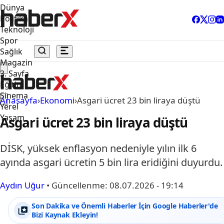
Dünya
Politika
Teknoloji
Spor
Sağlık
Magazin
3. Sayfa
Eğitim
Sinema
Anasayfa
›
Ekonomi
›
Asgari ücret 23 bin liraya düştü
Yerel
Yaşam
Asgari ücret 23 bin liraya düştü
DİSK, yüksek enflasyon nedeniyle yılın ilk 6
ayında asgari ücretin 5 bin lira eridiğini duyurdu.
Aydın Uğur
•
Güncellenme:
08.07.2026 - 19:14
Son Dakika ve Önemli Haberler İçin Google Haberler'de
Bizi Kaynak Ekleyin!