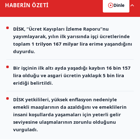
HABERİN
ÖZETİ
Dinle
DİSK
, “Ücret Kayıpları İzleme Raporu”nu
yayımlayarak, yılın ilk yarısında işçi ücretlerinde
toplam
1 trilyon 167 milyar lira
erime yaşandığını
duyurdu.
Bir işçinin ilk altı ayda yaşadığı kaybın
16 bin 157
lira
olduğu ve asgari ücretin yaklaşık
5 bin lira
eridiği belirtildi.
DİSK yetkilileri, yüksek enflasyon nedeniyle
emekli maaşlarının da azaldığını ve emeklilerin
insani koşullarda yaşamaları için yeterli gelir
seviyesine ulaşmalarının zorunlu olduğunu
vurguladı.