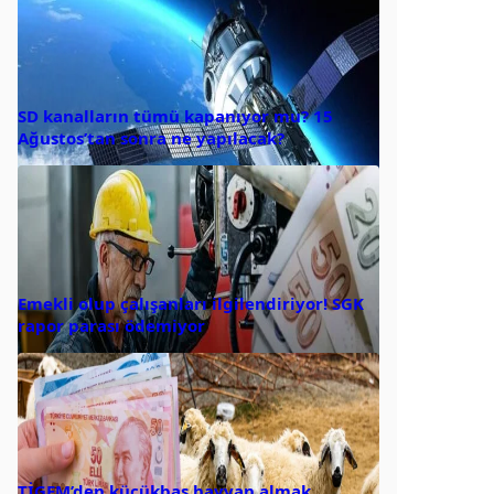
SD kanalların tümü kapanıyor mu? 15
Ağustos’tan sonra ne yapılacak?
Emekli olup çalışanları ilgilendiriyor! SGK
rapor parası ödemiyor
TİGEM’den küçükbaş hayvan almak