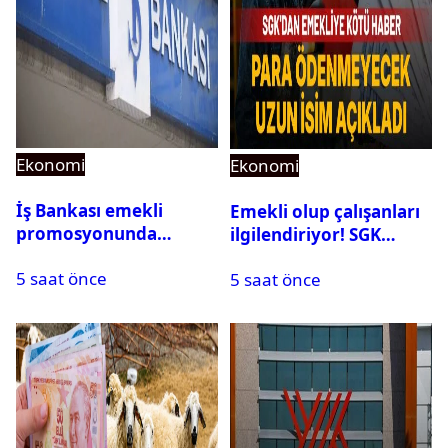
Ekonomi
Ekonomi
İş Bankası emekli
Emekli olup çalışanları
promosyonunda
ilgilendiriyor! SGK
Ağustos’ta rekor geldi:
rapor parası ödemiyor
5 saat önce
Toplam 25 Bin TL
5 saat önce
Fırsatı!