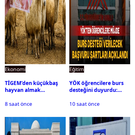
Ekonomi
Eğitim
TİGEM’den küçükbaş
YÖK öğrencilere burs
hayvan almak
desteğini duyurdu:
isteyenlere müjde: 7 bin
Başvuru şartları
8 saat önce
10 saat önce
350 küçükbaş hayvan
açıklandı
için ihale tarihi ve
muhammen bedeli
açıklandı