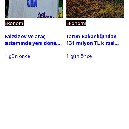
Ekonomi
Ekonomi
Faizsiz ev ve araç
Tarım Bakanlığından
sisteminde yeni dönem:
131 milyon TL kırsal
BDDK limitleri
kalkınma desteği:
1 gün önce
1 gün önce
değiştirdi
Toplam 688 milyon TL
ödendi