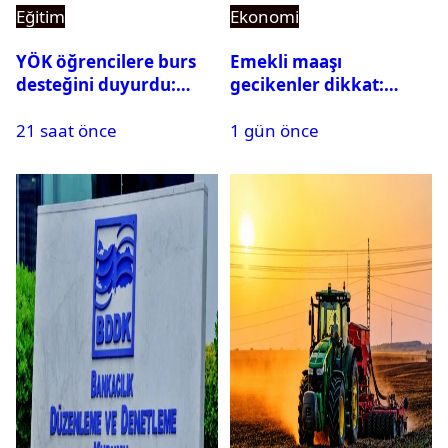
Eğitim
Ekonomi
YÖK öğrencilere burs
Emekli maaşı
desteğini duyurdu:
gecikenler dikkat:
Başvuru şartları
Yargıtay’dan emekli
21 saat önce
1 gün önce
açıklandı
maaşı için emsal faiz
kararı