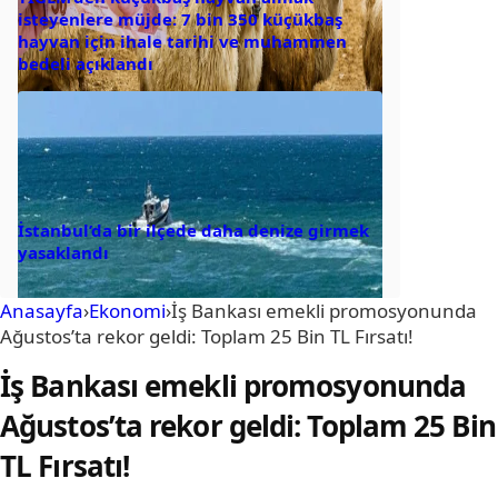
isteyenlere müjde: 7 bin 350 küçükbaş
hayvan için ihale tarihi ve muhammen
bedeli açıklandı
İstanbul’da bir ilçede daha denize girmek
yasaklandı
Anasayfa
›
Ekonomi
›
İş Bankası emekli promosyonunda
Ağustos’ta rekor geldi: Toplam 25 Bin TL Fırsatı!
İş Bankası emekli promosyonunda
Ağustos’ta rekor geldi: Toplam 25 Bin
TL Fırsatı!