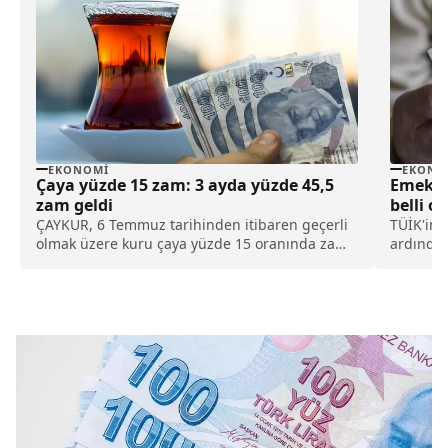
EKONOMI
EKONO
Çaya yüzde 15 zam: 3 ayda yüzde 45,5
Emeklil
zam geldi
belli o
ÇAYKUR, 6 Temmuz tarihinden itibaren geçerli
TÜİK'in a
olmak üzere kuru çaya yüzde 15 oranında zam
ardında
yaptığını duyururken, bu zamla beraber son üç
gelirken
ayda kuru çaya gelen zam oranı yüzde 45,5'i
ise belli
buldu.