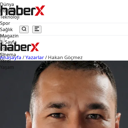
Dünya
Politika
Teknoloji
Spor
Sağlık
Magazin
3. Sayfa
Eğitim
Sinema
Anasayfa
/
Yazarlar
/
Hakan Göçmez
Yerel
Yaşam