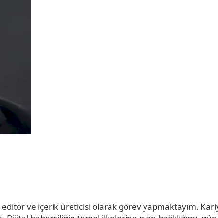
a editör ve içerik üreticisi olarak görev yapmaktayım. Ka
ım. Dijital haberciliğin temel ilkelerine olan bağlılığımı, 