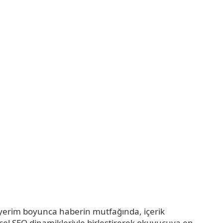
riyerim boyunca haberin mutfağında, içerik
güncel SEO dinamikleriyle birleştirerek okuyucuya en