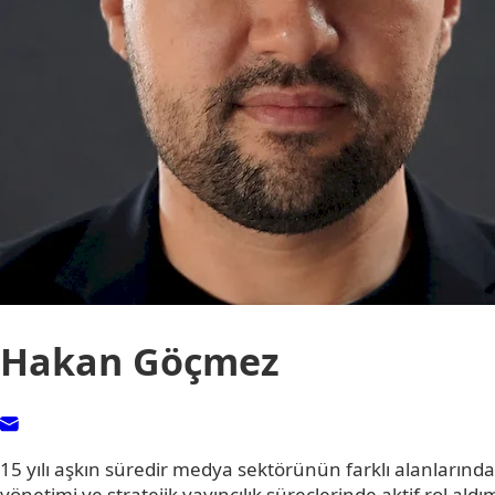
Hakan Göçmez
15 yılı aşkın süredir medya sektörünün farklı alanlarınd
yönetimi ve stratejik yayıncılık süreçlerinde aktif rol ald