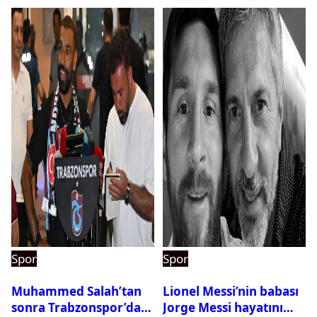
Spor
Spor
Muhammed Salah’tan
Lionel Messi’nin babası
sonra Trabzonspor’dan
Jorge Messi hayatını