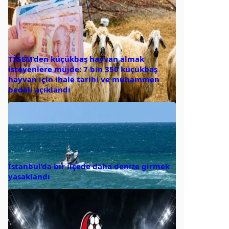
TİGEM’den küçükbaş hayvan almak
isteyenlere müjde: 7 bin 350 küçükbaş
hayvan için ihale tarihi ve muhammen
bedeli açıklandı
İstanbul’da bir ilçede daha denize girmek
yasaklandı