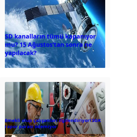
SD kanalların tümü kapanıyor
mu? 15 Ağustos’tan sonra ne
yapılacak?
Emekli olup çalışanları ilgilendiriyor! SGK
rapor parası ödemiyor