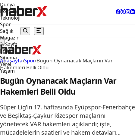
Dünya
Politika
Teknoloji
Spor
Sağlık
Magazin
3. Sayfa
Eğitim
Sinema
Anasayfa
›
Spor
›
Bugün Oynanacak Maçların Var
Yerel
Hakemleri Belli Oldu
Yaşam
Bugün Oynanacak Maçların Var
Hakemleri Belli Oldu
Süper Lig’in 17. haftasında Eyüpspor-Fenerbahçe
ve Beşiktaş-Çaykur Rizespor maçlarını
yönetecek VAR hakemleri açıklandı; işte,
mücadelelerin saatleri ve hakem detayları...