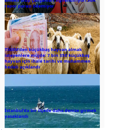
rapor parası ödemiyor
TİGEM’den küçükbaş hayvan almak
isteyenlere müjde: 7 bin 350 küçükbaş
hayvan için ihale tarihi ve muhammen
bedeli açıklandı
İstanbul’da bir ilçede daha denize girmek
yasaklandı