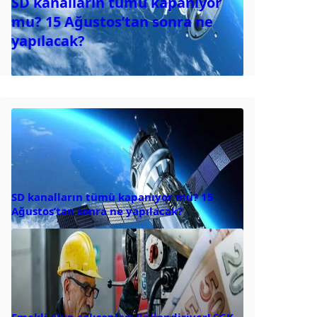
SD kanalların tümü kapanıyor
mu? 15 Ağustos’tan sonra ne
yapılacak?
SD kanalların tümü kapanıyor mu? 15
Ağustos’tan sonra ne yapılacak?
Emekli olup çalışanları ilgilendiriyor! SGK