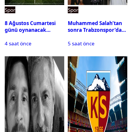
Spor
Spor
8 Ağustos Cumartesi
Muhammed Salah’tan
günü oynanacak
sonra Trabzonspor’dan
maçlar
bir rekor daha
4 saat önce
5 saat önce