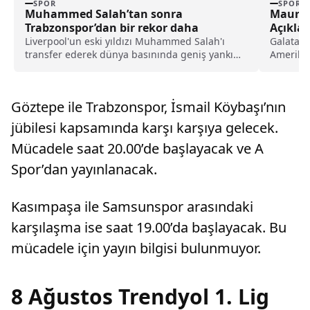
SPOR
SPOR
Muhammed Salah’tan sonra
Mauro I
Trabzonspor’dan bir rekor daha
Açıkla
Liverpool'un eski yıldızı Muhammed Salah'ı
Galatasa
transfer ederek dünya basınında geniş yankı
Amerika’
uyandıran Trabzonspor, yeni sezon kombine
Başkanı 
satışlarında 18 bine ulaşarak tarihinin en
ekibinin
yüksek kombine satış rekorunu kırdığını
temasını
Göztepe ile Trabzonspor, İsmail Köybaşı’nın
açıkladı.
son verd
jübilesi kapsamında karşı karşıya gelecek.
Mücadele saat 20.00’de başlayacak ve A
Spor’dan yayınlanacak.
Kasımpaşa ile Samsunspor arasındaki
karşılaşma ise saat 19.00’da başlayacak. Bu
mücadele için yayın bilgisi bulunmuyor.
8 Ağustos Trendyol 1. Lig