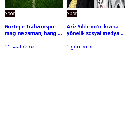
Spor
Spor
Göztepe Trabzonspor
Aziz Yıldırım’ın kızına
maçı ne zaman, hangi
yönelik sosyal medya
kanalda? Salah
paylaşımı yapan şüpheli
11 saat önce
1 gün önce
oynayacak mı?
hakkında karar çıktı