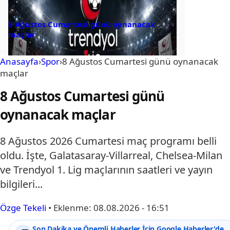
8 Ağustos Cumartesi günü oynanacak
maçlar
Anasayfa
›
Spor
›
8 Ağustos Cumartesi günü oynanacak
maçlar
8 Ağustos Cumartesi günü
oynanacak maçlar
8 Ağustos 2026 Cumartesi maç programı belli
oldu. İşte, Galatasaray-Villarreal, Chelsea-Milan
ve Trendyol 1. Lig maçlarının saatleri ve yayın
bilgileri...
Özge Tekeli
•
Eklenme:
08.08.2026 - 16:51
Son Dakika ve Önemli Haberler İçin Google Haberler'de