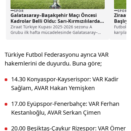
SPOR
SPOR
Galatasaray–Başakşehir Maçı Öncesi
Ziraat 
Kadrolar Belli Oldu: Sarı-Kırmızılılarda 8
Başlıyo
Eksik
Ziraat Türkiye Kupası 2025-2026 sezonu A
Futbolda
Grubu ilk hafta mücadelesinde Galatasaray–
karşılaş
Başakşehir karşı karşıya geliyor....
başlayac
yapılan..
Türkiye Futbol Federasyonu ayrıca VAR
hakemlerini de duyurdu. Buna göre;
14.30 Konyaspor-Kayserispor: VAR Kadir
Sağlam, AVAR Hakan Yemişken
17.00 Eyüpspor-Fenerbahçe: VAR Ferhan
Kestanlıoğlu, AVAR Serkan Çimen
20.00 Beşiktaş-Çaykur Rizespor: VAR Ömer