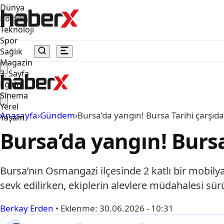
Dünya
Politika
Teknoloji
Spor
Sağlık
Magazin
3. Sayfa
Eğitim
Sinema
Yerel
Anasayfa
›
Gündem
›
Bursa’da yangın! Bursa Tarihi çarşıda
Yaşam
Bursa’da yangın! Bursa
Bursa’nın Osmangazi ilçesinde 2 katlı bir mobilya
sevk edilirken, ekiplerin alevlere müdahalesi sürü
Berkay Erden
•
Eklenme:
30.06.2026 - 10:31