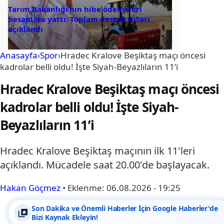
Tarım Bakanlığı’nın hibe ödemeleri
hesaplara yattı: Toplam destek tutarı
açıklandı
Anasayfa
›
Spor
›
Hradec Kralove Beşiktaş maçı öncesi
kadrolar belli oldu! İşte Siyah-Beyazlıların 11’i
Hradec Kralove Beşiktaş maçı öncesi
kadrolar belli oldu! İşte Siyah-
Beyazlıların 11’i
Hradec Kralove Beşiktaş maçının ilk 11'leri
açıklandı. Mücadele saat 20.00'de başlayacak.
Hakan Göçmez
•
Eklenme:
06.08.2026 - 19:25
Son Dakika ve Önemli Haberler İçin Google Haberler'de
Bizi Kaynak Ekleyin!