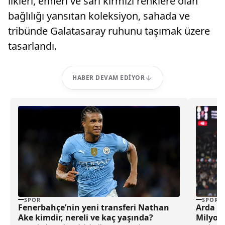
ilkleri, emleri ve sarı kırmızı renklere olan
bağlılığı yansıtan koleksiyon, sahada ve
tribünde Galatasaray ruhunu taşımak üzere
tasarlandı.
HABER DEVAM EDIYOR
SPOR
SPOR
Fenerbahçe’nin yeni transferi Nathan
Arda Gü
Ake kimdir, nereli ve kaç yaşında?
Milyon 