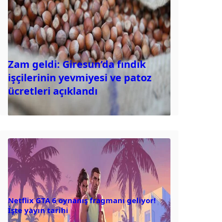
Zam geldi: Giresun’da fındık
işçilerinin yevmiyesi ve patoz
ücretleri açıklandı
Netflix GTA 6 oynanış fragmanı geliyor!
İşte yayın tarihi