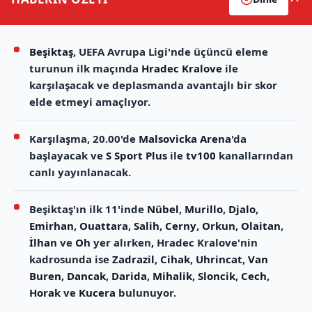
Beşiktaş
, UEFA Avrupa Ligi'nde üçüncü eleme
turunun ilk maçında
Hradec Kralove
ile
karşılaşacak ve deplasmanda avantajlı bir skor
elde etmeyi amaçlıyor.
Karşılaşma, 20.00'de
Malsovicka Arena
'da
başlayacak ve
S Sport Plus
ile
tv100
kanallarından
canlı yayınlanacak.
Beşiktaş'ın ilk 11'inde
Nübel
,
Murillo
,
Djalo
,
Emirhan
,
Ouattara
,
Salih
,
Cerny
,
Orkun
,
Olaitan
,
İlhan
ve
Oh
yer alırken, Hradec Kralove'nin
kadrosunda ise
Zadrazil
,
Cihak
,
Uhrincat
,
Van
Buren
,
Dancak
,
Darida
,
Mihalik
,
Sloncik
,
Cech
,
Horak
ve
Kucera
bulunuyor.