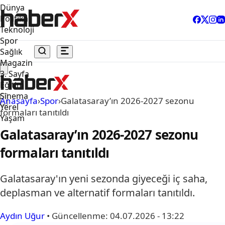
Dünya
Politika
Teknoloji
Spor
Sağlık
Magazin
3. Sayfa
Eğitim
Sinema
Anasayfa
›
Spor
›
Galatasaray’ın 2026-2027 sezonu
Yerel
formaları tanıtıldı
Yaşam
Galatasaray’ın 2026-2027 sezonu
formaları tanıtıldı
Galatasaray'ın yeni sezonda giyeceği iç saha,
deplasman ve alternatif formaları tanıtıldı.
Aydın Uğur
•
Güncellenme:
04.07.2026 - 13:22