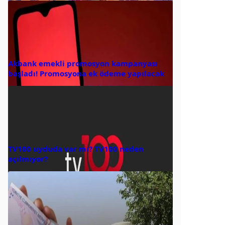
Akbank emekli promosyon kampanyası
başladı! Promosyona ek ödeme yapılacak
TV100 uyduda var mı? TV100 neden
açılmıyor?