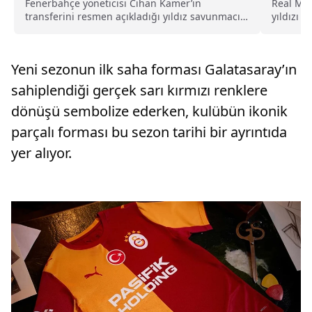
Madrid’
Fenerbahçe yöneticisi Cihan Kamer’in
Real Mad
transferini resmen açıkladığı yıldız savunmacı
yıldızı 
Nathan Ake, Türk futbolseverlerin hakkında en
Arda Gül
çok araştırma yaptığı isimlerden birisi oldu.
euroluk 
İşte yıldız futbolcunun biyografisi…
devinin 
Yeni sezonun ilk saha forması Galatasaray’ın
yıldızı 
edildi.
sahiplendiği gerçek sarı kırmızı renklere
dönüşü sembolize ederken, kulübün ikonik
parçalı forması bu sezon tarihi bir ayrıntıda
yer alıyor.