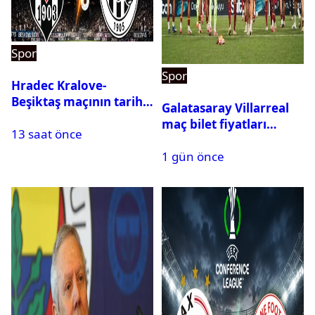
Spor
Spor
Hradec Kralove-
Beşiktaş maçının tarihi
Galatasaray Villarreal
ve saati açıklandı
maç bilet fiyatları
13 saat önce
açıklandı
1 gün önce