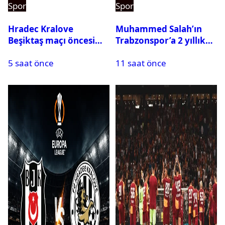
Spor
Spor
Hradec Kralove
Muhammed Salah’ın
Beşiktaş maçı öncesi
Trabzonspor’a 2 yıllık
kadrolar belli oldu! İşte
maliyeti belli oldu
5 saat önce
11 saat önce
Siyah-Beyazlıların 11’i