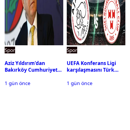
Spor
Spor
Aziz Yıldırım’dan
UEFA Konferans Ligi
Bakırköy Cumhuriyet
karşılaşmasını Türk
Başsavcılığına suç
hakem yönetecek
1 gün önce
1 gün önce
duyurusu