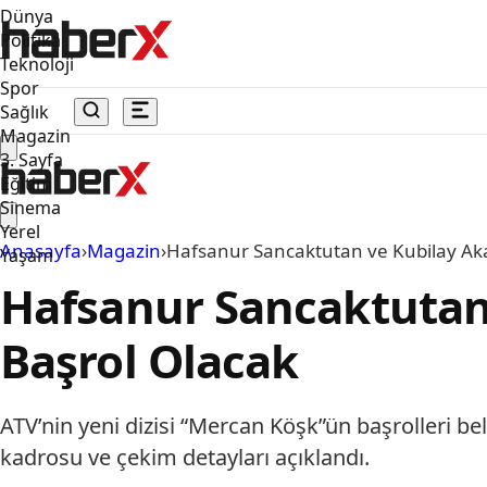
Dünya
Politika
Teknoloji
Spor
Sağlık
Magazin
3. Sayfa
Eğitim
Sinema
Yerel
Anasayfa
›
Magazin
›
Hafsanur Sancaktutan ve Kubilay Aka
Yaşam
Hafsanur Sancaktutan
Başrol Olacak
ATV’nin yeni dizisi “Mercan Köşk”ün başrolleri b
kadrosu ve çekim detayları açıklandı.