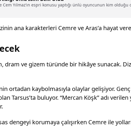
de Cem Yılmaz’ın espri konusu yaptığı ünlü oyuncunun kim olduğu or
zinin ana karakterleri Cemre ve Aras’a hayat ver
çecek
, dram ve gizem türünde bir hikâye sunacak. Dizin
nin ortadan kaybolmasıyla olaylar gelişiyor. Genç
an Tarsus’ta buluyor. “Mercan Köşk” adı verilen ya
r.
sas dengeyi korumaya çalışırken Cemre ile yolların