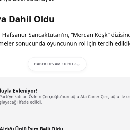
a Dahil Oldu
n Hafsanur Sancaktutan’ın, “Mercan Köşk” dizisind
rmeler sonucunda oyuncunun rol için tercih edildiğ
HABER DEVAM EDIYOR
luyla Evleniyor!
arti’ye katılan Özlem Çerçioğlu’nun oğlu Ata Caner Çerçioğlu ile ö
şlayacağı ifade edildi.
Aldığı Ünlü İsim Belli Oldu