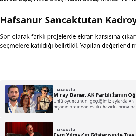
Hafsanur Sancaktutan Kadroy
Son olarak farklı projelerde ekran karşısına çıka
seçmelere katıldığı belirtildi. Yapılan değerlendi
MAGAZIN
Miray Daner, AK Partili İsmin Oğ
Ünlü oyuncunun, geçtiğimiz aylarda AK P
nişanın ardından evlilik hazırlıklarına ba
MAGAZIN
Cem Yılmaz’ın Gösterisinde Tiye 