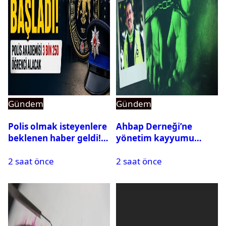
Gündem
Gündem
Polis olmak isteyenlere
Ahbap Derneği’ne
beklenen haber geldi!
yönetim kayyumu
PMYO başvuruları açıldı
atandı: Kapatma davası
2 saat önce
2 saat önce
açıldı