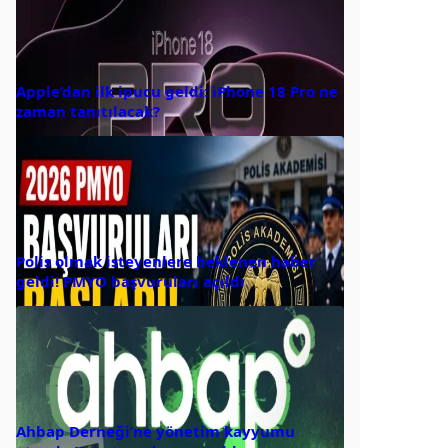
Apple’dan ilk ipucu geldi: iPhone 18 Pro ne
zaman tanıtılacak?
Polis olmak isteyenlere beklenen haber
geldi! PMYO başvuruları açıldı
Ahbap Derneği’ne yönetim kayyumu