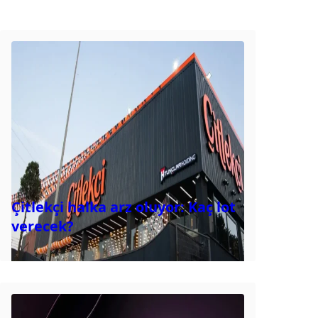
Çitlekçi halka arz oluyor: Kaç lot
verecek?