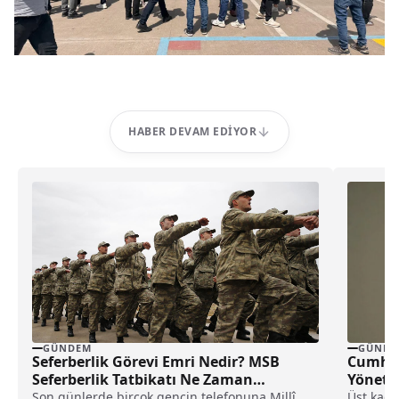
HABER DEVAM EDIYOR
GÜNDEM
GÜNDE
Seferberlik Görevi Emri Nedir? MSB
Cumhur
Seferberlik Tatbikatı Ne Zaman
Yöneti
Yapılacak?
Son günlerde birçok gencin telefonuna Millî
Üst kade