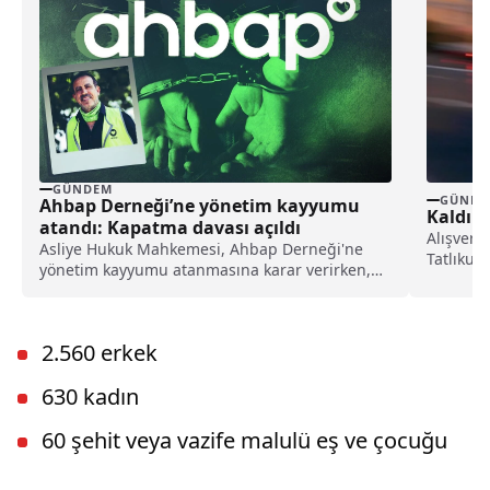
GÜNDEM
GÜNDE
Ahbap Derneği’ne yönetim kayyumu
Kaldır
atandı: Kapatma davası açıldı
Alışveri
Asliye Hukuk Mahkemesi, Ahbap Derneği'ne
Tatlıkuy
yönetim kayyumu atanmasına karar verirken,
yürüyen 
İstanbul Cumhuriyet Başsavcılığı ise, derneğin
kapatılması için Asliye Hukuk Mahkemesi'ne
dava açtı.
2.560 erkek
630 kadın
60 şehit veya vazife malulü eş ve çocuğu