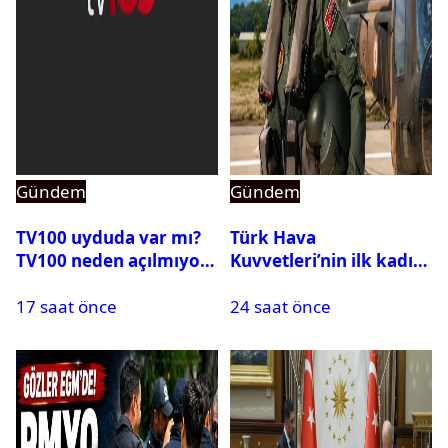
Gündem
Gündem
TV100 uyduda var mı?
Türk Hava
TV100 neden açılmıyor?
Kuvvetleri’nin ilk kadın
generali Özlem
17 saat önce
24 saat önce
Karapınar hakkında
dikkat çeken detay
ortaya çıktı