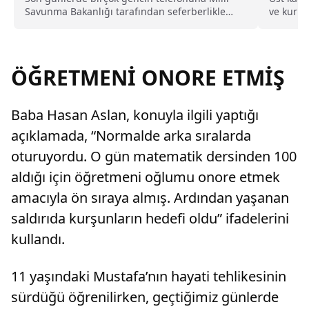
Savunma Bakanlığı tarafından seferberlikle
ve kurul
ilgili bilgilendirme mesajı gönderilirken,
Resmi...
seferberlik emrinin ne olduğu da merak
konusu oldu. Peki seferberlik tatbikatı nedir,
nerede ve ne zaman yapılacak? İşte merak
ÖĞRETMENİ ONORE ETMİŞ
edilenler…
Baba Hasan Aslan, konuyla ilgili yaptığı
açıklamada, “Normalde arka sıralarda
oturuyordu. O gün matematik dersinden 100
aldığı için öğretmeni oğlumu onore etmek
amacıyla ön sıraya almış. Ardından yaşanan
saldırıda kurşunların hedefi oldu” ifadelerini
kullandı.
11 yaşındaki Mustafa’nın hayati tehlikesinin
sürdüğü öğrenilirken, geçtiğimiz günlerde