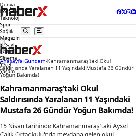
Dünya
Politika
Teknoloji
Spor
Sağlık
Magazin
3. Sayfa
Eğitim
Sinema
Anasayfa
›
Gündem
›
Kahramanmaraş’taki Okul
Yerel
Saldırısında Yaralanan 11 Yaşındaki Mustafa 26 Gündür
Yaşam
Yoğun Bakımda!
Kahramanmaraş’taki Okul
Saldırısında Yaralanan 11 Yaşındaki
Mustafa 26 Gündür Yoğun Bakımda!
15 Nisan tarihinde Kahramanmaraş'taki Aysel
Çalık Ortaokulu'nda meydana gelen okul