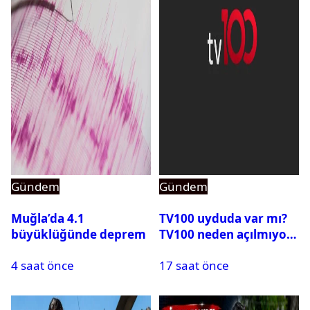
Gündem
Gündem
Muğla’da 4.1
TV100 uyduda var mı?
büyüklüğünde deprem
TV100 neden açılmıyor?
4 saat önce
17 saat önce