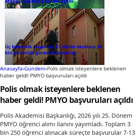
atandı: Kapatma davası açıldı
Üç bakanlık duyurdu: 81 ildeki okullara 30
bin güvenlik görevlisi alınacak
Anasayfa
›
Gündem
›
Polis olmak isteyenlere beklenen
haber geldi! PMYO başvuruları açıldı
Polis olmak isteyenlere beklenen
haber geldi! PMYO başvuruları açıldı
Polis Akademisi Başkanlığı, 2026 yılı 25. Dönem
PMYO öğrenci alımı ilanını yayımladı. Toplam 3
bin 250 öğrenci alınacak süreçte başvurular 7-13