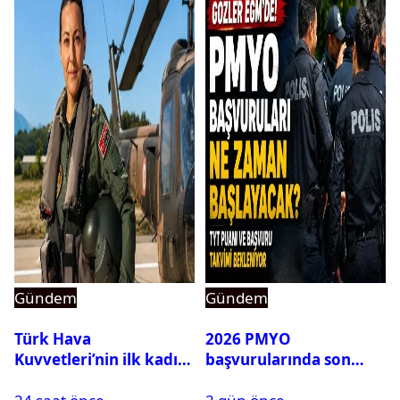
Gündem
Gündem
Türk Hava
2026 PMYO
Kuvvetleri’nin ilk kadın
başvurularında son
generali Özlem
durum ne?