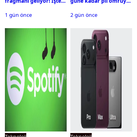
fragmanı geliyor! İşte
güne kadar pil ömrüyle
yayın tarihi
geliyor
1 gün önce
2 gün önce
Teknoloji
Teknoloji