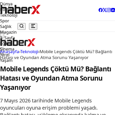
Dünya
Politika
Teknoloji
Spor
Sağlık
Magazin
3. Sayfa
Eğitim
Sinema
Anasayfa
›
Teknoloji
›
Mobile Legends Çöktü Mü? Bağlantı
Yerel
Hatası ve Oyundan Atma Sorunu Yaşanıyor
Yaşam
Mobile Legends Çöktü Mü? Bağlantı
Hatası ve Oyundan Atma Sorunu
Yaşanıyor
7 Mayıs 2026 tarihinde Mobile Legends
oyuncuları oyuna erişim problemi yaşadı.
Bağlantı hatası, yükleme ekranında kalma ve