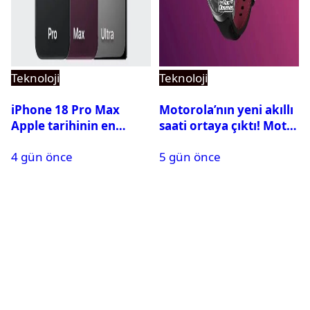
Teknoloji
Teknoloji
iPhone 18 Pro Max
Motorola’nın yeni akıllı
Apple tarihinin en
saati ortaya çıktı! Moto
pahalı iPhone’u olabilir
Watch Ultra ilk kez
4 gün önce
5 gün önce
görüntülendi