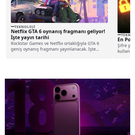
TEKNOLOJI
Netflix GTA 6 oynanış fragmanı geliyor!
TEKNOL
İşte yayın tarihi
En Popü
Rockstar Games ve Netflix ortaklığıyla GTA 6
Şifre yö
geniş oynanış fragmanı yayınlanacak. İşte
kullanıla
fragman yayın tarihi...
Her yıl z