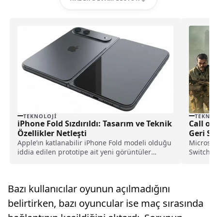
TEKNOLOJI
TEKNOL
iPhone Fold Sızdırıldı: Tasarım ve Teknik
Call of
Özellikler Netleşti
Geri Sa
Apple’ın katlanabilir iPhone Fold modeli olduğu
Microsof
iddia edilen prototipe ait yeni görüntüler
Switch p
paylaşıldı. Cihazın pasaport benzeri tasarımı,
somutlaş
teknik ölçüleri, menteşe yapısı ve ekran
sürülmes
teknolojisine dair detaylar netleşti.
Bazı kullanıcılar oyunun açılmadığını
belirtirken, bazı oyuncular ise maç sırasında