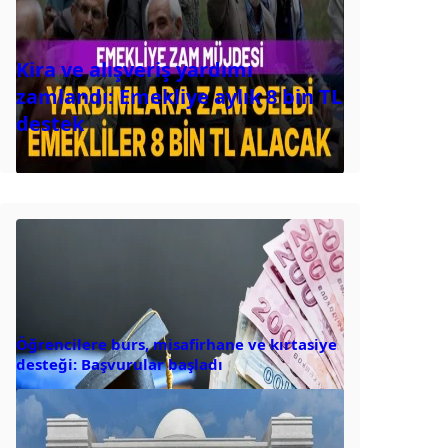
Kira ve alışveriş yardımı
zamlandı: Emekliye aylık 8 bin TL
destek
Öğrencilere burs, misafirhane ve kırtasiye
desteği: Başvurular başladı