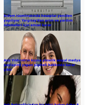
Kıdem tazminatında hesaplar yeniden
yapılıyor: Yargıtay’dan prim ve yardım
ödemeleri için emsal karar
Aziz Yıldırım’ın kızına yönelik sosyal medya
paylaşımı yapan şüpheli hakkında karar
çıktı
Aslı Bekiroğlu’ndan bir kötü haber daha: 8