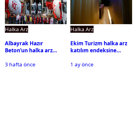
Halka Arz
Halka Arz
Albayrak Hazır
Ekim Turizm halka arz
Beton’un halka arz
katılım endeksine
tarihi açıklandı
uygun mu?
3 hafta önce
1 ay önce