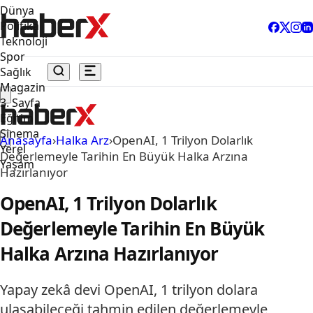
Dünya
Politika
Teknoloji
Spor
Sağlık
Magazin
3. Sayfa
Eğitim
Sinema
Anasayfa
›
Halka Arz
›
OpenAI, 1 Trilyon Dolarlık
Yerel
Değerlemeyle Tarihin En Büyük Halka Arzına
Yaşam
Hazırlanıyor
OpenAI, 1 Trilyon Dolarlık
Değerlemeyle Tarihin En Büyük
Halka Arzına Hazırlanıyor
Yapay zekâ devi OpenAI, 1 trilyon dolara
ulaşabileceği tahmin edilen değerlemeyle