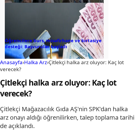
Öğrencilere burs, misafirhane ve kırtasiye
desteği: Başvurular başladı
Anasayfa
›
Halka Arz
›
Çitlekçi halka arz oluyor: Kaç lot
verecek?
Çitlekçi halka arz oluyor: Kaç lot
verecek?
Çitlekçi Mağazacılık Gıda AŞ'nin SPK'dan halka
arz onayı aldığı öğrenilirken, talep toplama tarihi
de açıklandı.