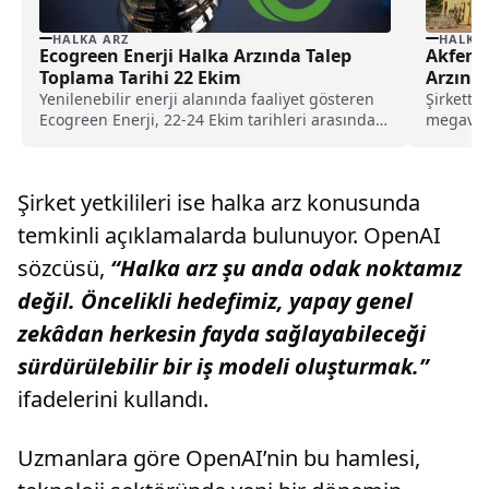
HALKA ARZ
HALKA
Ecogreen Enerji Halka Arzında Talep
Akfen Y
Toplama Tarihi 22 Ekim
Arzına
Yenilenebilir enerji alanında faaliyet gösteren
Şirkette
Ecogreen Enerji, 22-24 Ekim tarihleri arasında
megavat 
ECOGR koduyla halka arz için talep toplayacak.
İşte, detaylar...
Şirket yetkilileri ise halka arz konusunda
temkinli açıklamalarda bulunuyor. OpenAI
sözcüsü,
“Halka arz şu anda odak noktamız
değil. Öncelikli hedefimiz, yapay genel
zekâdan herkesin fayda sağlayabileceği
sürdürülebilir bir iş modeli oluşturmak.”
ifadelerini kullandı.
Uzmanlara göre OpenAI’nin bu hamlesi,