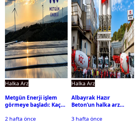
Halka Arz
Halka Arz
Metgün Enerji işlem
Albayrak Hazır
görmeye başladı: Kaç
Beton’un halka arz
lot veriyor?
tarihi açıklandı
2 hafta önce
3 hafta önce