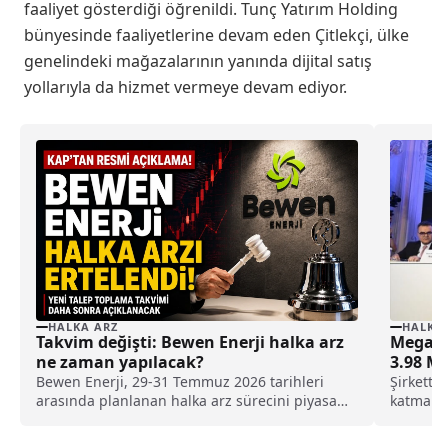
faaliyet gösterdiği öğrenildi. Tunç Yatırım Holding
bünyesinde faaliyetlerine devam eden Çitlekçi, ülke
genelindeki mağazalarının yanında dijital satış
yollarıyla da hizmet vermeye devam ediyor.
HALKA ARZ
HALKA
Takvim değişti: Bewen Enerji halka arz
Mega Me
ne zaman yapılacak?
3.98 Mi
Bewen Enerji, 29-31 Temmuz 2026 tarihleri
Şirkette
arasında planlanan halka arz sürecini piyasa
katma de
koşullarını gerekçe göstererek ileri bir tarihe
ve Avrup
erteledi. İşte, yeni takvim...