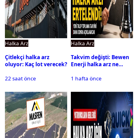
Halka Arz
Halka Arz
Çitlekçi halka arz
Takvim değişti: Bewen
oluyor: Kaç lot verecek?
Enerji halka arz ne
zaman yapılacak?
22 saat önce
1 hafta önce