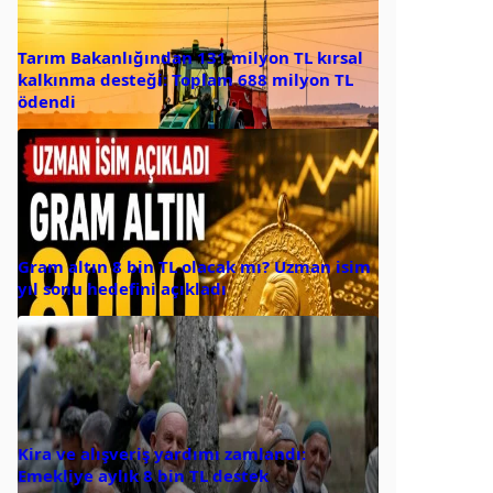
Tarım Bakanlığından 131 milyon TL kırsal
kalkınma desteği: Toplam 688 milyon TL
ödendi
Gram altın 8 bin TL olacak mı? Uzman isim
yıl sonu hedefini açıkladı
Kira ve alışveriş yardımı zamlandı:
Emekliye aylık 8 bin TL destek