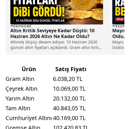
EKONOMI
EKONO
Altın Kritik Seviyeye Kadar Düştü: 10
Mayıs A
Haziran 2026 Altın Ne Kadar Oldu?
Oldu, T
Altında düşüş devam ediyor. 10 Haziran 2026
Mayıs ayı
güncel altın fiyatları açıklandı. Gram altın kritik
İstatist
destek seviyesinin altına inerek yatırımcısını
son veril
endişelendirmeye devam ediyor.
seyri ne
kadar ol
Ürün
Satış Fiyatı
detaylar.
Gram Altın
6.038,20 TL
Çeyrek Altın
10.069,00 TL
Yarım Altın
20.132,00 TL
Tam Altın
40.843,05 TL
Cumhuriyet Altını
40.169,00 TL
Gremse Altın
102.420,83 TL