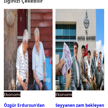
İlginizi Çekebilir
Ekonomi
Ekonomi
Özgür Erdursun’dan
Seyyanen zam bekleyen