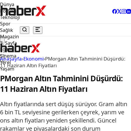
Dünya
Politika
Teknoloji
Spor
Sağlık
Magazin
3. Sayfa
Eğitim
Sinema
Anasayfa
›
Ekonomi
›
PMorgan Altın Tahminini Düşürdü:
Yerel
11 Haziran Altın Fiyatları
Yaşam
PMorgan Altın Tahminini Düşürdü:
11 Haziran Altın Fiyatları
Altın fiyatlarında sert düşüş sürüyor. Gram altın
6 bin TL seviyesine gerilerken çeyrek, yarım ve
ons altın fiyatları yeniden şekillendi. Güncel
rakamlar ve piyasalardaki son durum