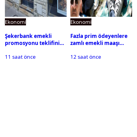
Ekonomi
Ekonomi
Şekerbank emekli
Fazla prim ödeyenlere
promosyonu teklifini
zamlı emekli maaşı
yükseltti! 2 şartla 35 bin
talebi
11 saat önce
12 saat önce
TL ödüyor!