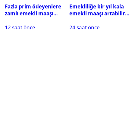
Fazla prim ödeyenlere
Emekliliğe bir yıl kala
zamlı emekli maaşı
emekli maaşı artabilir
talebi
mi? Uzman isim açıkladı
12 saat önce
24 saat önce