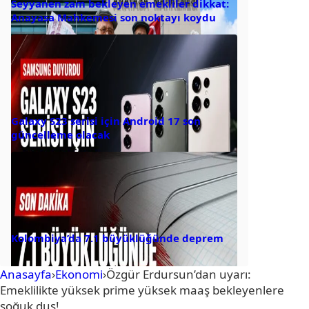
Seyyanen zam bekleyen emekliler dikkat:
Anayasa Mahkemesi son noktayı koydu
Galaxy S23 serisi için Android 17 son
güncelleme olacak
Kolombiya’da 7.1 büyüklüğünde deprem
Anasayfa
›
Ekonomi
›
Özgür Erdursun’dan uyarı:
Emeklilikte yüksek prime yüksek maaş bekleyenlere
soğuk duş!