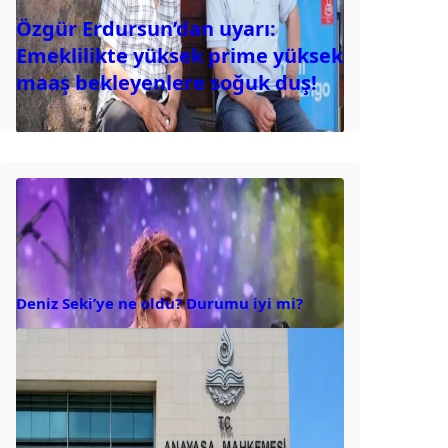
Özgür Erdursun’dan uyarı:
Emeklilikte yüksek prime yüksek
maaş bekleyenlere soğuk duş!
Deniz Seki’ye ne oldu? Durumu iyi mi?