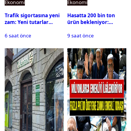
Ekonomi
Ekonomi
Trafik sigortasına yeni
Hasatta 200 bin ton
zam: Yeni tutarlar
ürün bekleniyor:
açıklandı
Çiftçilerin ve
6 saat önce
9 saat önce
vatandaşların yüzü
gülecek