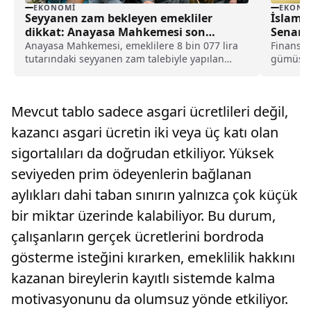
EKONOMI
EKONO
Seyyanen zam bekleyen emekliler
İslam 
dikkat: Anayasa Mahkemesi son
Senary
noktayı koydu
Anayasa Mahkemesi, emeklilere 8 bin 077 lira
Finans an
tutarındaki seyyanen zam talebiyle yapılan
gümüş ve
ikinci bireysel başvuruya yönelik önemli bir
değerlen
karar verdi.
çeken se
Mevcut tablo sadece asgari ücretlileri değil,
kazancı asgari ücretin iki veya üç katı olan
sigortalıları da doğrudan etkiliyor. Yüksek
seviyeden prim ödeyenlerin bağlanan
aylıkları dahi taban sınırın yalnızca çok küçük
bir miktar üzerinde kalabiliyor. Bu durum,
çalışanların gerçek ücretlerini bordroda
gösterme isteğini kırarken, emeklilik hakkını
kazanan bireylerin kayıtlı sistemde kalma
motivasyonunu da olumsuz yönde etkiliyor.