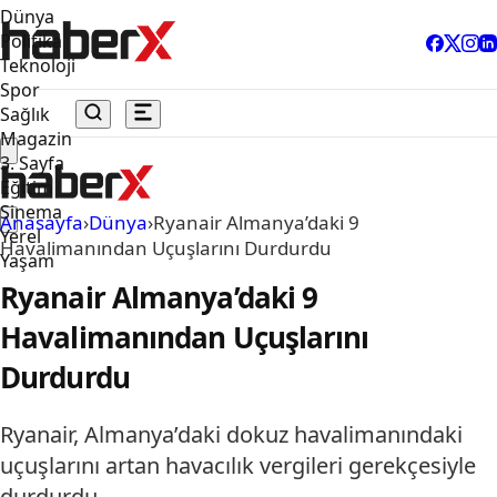
Dünya
Politika
Teknoloji
Spor
Sağlık
Magazin
3. Sayfa
Eğitim
Sinema
Anasayfa
›
Dünya
›
Ryanair Almanya’daki 9
Yerel
Havalimanından Uçuşlarını Durdurdu
Yaşam
Ryanair Almanya’daki 9
Havalimanından Uçuşlarını
Durdurdu
Ryanair, Almanya’daki dokuz havalimanındaki
uçuşlarını artan havacılık vergileri gerekçesiyle
durdurdu.