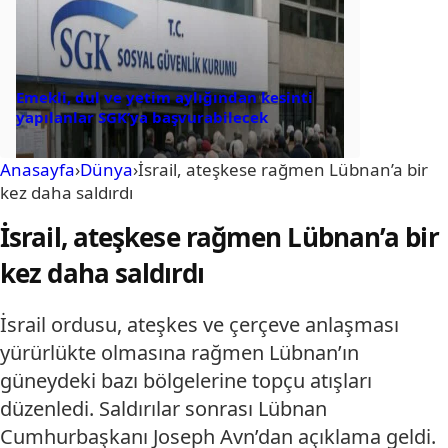
Emekli, dul ve yetim aylığından kesinti
yapılanlar SGK’ya başvurabilecek
Anasayfa
›
Dünya
›
İsrail, ateşkese rağmen Lübnan’a bir
kez daha saldırdı
İsrail, ateşkese rağmen Lübnan’a bir
kez daha saldırdı
İsrail ordusu, ateşkes ve çerçeve anlaşması
yürürlükte olmasına rağmen Lübnan’ın
güneydeki bazı bölgelerine topçu atışları
düzenledi. Saldırılar sonrası Lübnan
Cumhurbaşkanı Joseph Avn’dan açıklama geldi.