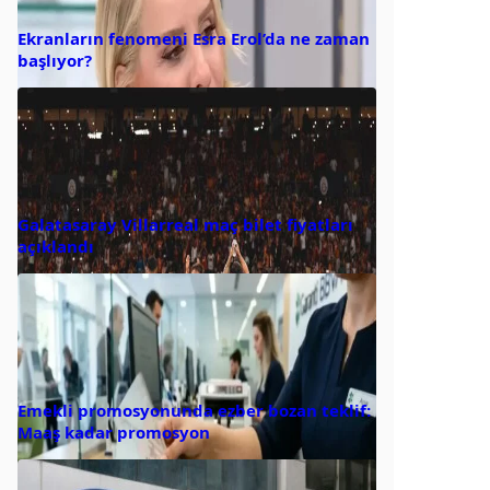
Ekranların fenomeni Esra Erol’da ne zaman
başlıyor?
Galatasaray Villarreal maç bilet fiyatları
açıklandı
Emekli promosyonunda ezber bozan teklif:
Maaş kadar promosyon