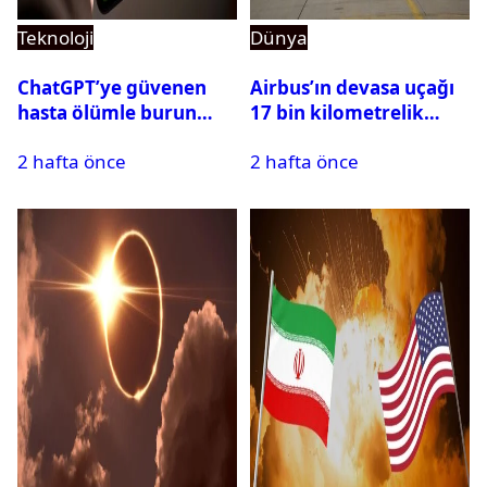
Teknoloji
Dünya
ChatGPT’ye güvenen
Airbus’ın devasa uçağı
hasta ölümle burun
17 bin kilometrelik
buruna geldi! OpenAI
uçuşu yere inmeden
2 hafta önce
2 hafta önce
davalık oldu
tamamladı