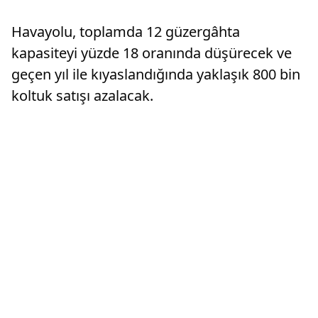
kampanyası başlattı.
değinen 
Havayolu, toplamda 12 güzergâhta
kapasiteyi yüzde 18 oranında düşürecek ve
geçen yıl ile kıyaslandığında yaklaşık 800 bin
koltuk satışı azalacak.