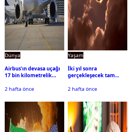
Dünya
Yaşam
Airbus’ın devasa uçağı
İki yıl sonra
17 bin kilometrelik
gerçekleşecek tam
uçuşu yere inmeden
Güneş tutulması için
2 hafta önce
2 hafta önce
tamamladı
oteller şimdiden doldu