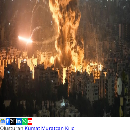
Oluşturan
Kürşat Muratcan Kılıç