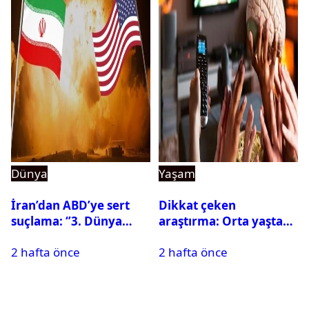
Dünya
Yaşam
İran’dan ABD’ye sert
Dikkat çeken
suçlama: ‘’3. Dünya
araştırma: Orta yaşta
Savaşı için ayrılan
fazla televizyon izlemek
2 hafta önce
2 hafta önce
silahları kullandılar’’
beyni küçültebilir