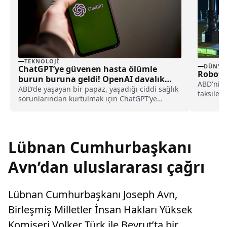
TEKNOLOJI
DÜNYA
ChatGPT’ye güvenen hasta ölümle
Robot T
burun buruna geldi! OpenAI davalık
ABD'nin 
oldu
ABD’de yaşayan bir papaz, yaşadığı ciddi sağlık
taksiler
sorunlarından kurtulmak için ChatGPT’ye
verilmes
başvurdu. Ancak yapay zeka aracının
yönlendirmeleri ile tedavisini geciktiren papaz,
OpenAI’ya ve şirketin CEO’su Sam Altman’a dava
açtı.
Lübnan Cumhurbaşkanı
Avn’dan uluslararası çağrı
Lübnan Cumhurbaşkanı Joseph Avn,
Birleşmiş Milletler İnsan Hakları Yüksek
Komiseri Volker Türk ile Beyrut’ta bir