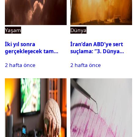
Yaşam
Dünya
İki yıl sonra
İran’dan ABD’ye sert
gerçekleşecek tam
suçlama: ‘’3. Dünya
Güneş tutulması için
Savaşı için ayrılan
2 hafta önce
2 hafta önce
oteller şimdiden doldu
silahları kullandılar’’