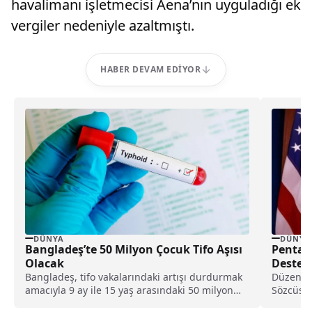
havalimanı işletmecisi Aena’nın uyguladığı ek
vergiler nedeniyle azaltmıştı.
HABER DEVAM EDIYOR
DÜNYA
DÜNYA
Bangladeş’te 50 Milyon Çocuk Tifo Aşısı
Pentag
Olacak
Destek
Bangladeş, tifo vakalarındaki artışı durdurmak
Düzenlen
amacıyla 9 ay ile 15 yaş arasındaki 50 milyon
Sözcüsü 
çocuğu kapsayan ülke çapında bir aşılama
soruların