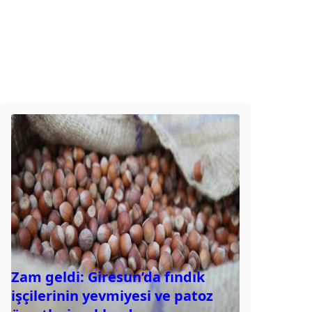
Zam geldi: Giresun’da fındık
işçilerinin yevmiyesi ve patoz