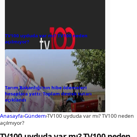
TV100 uyduda var mı? TV100 neden
açılmıyor?
Tarım Bakanlığı’nın hibe ödemeleri
hesaplara yattı: Toplam destek tutarı
açıklandı
Anasayfa
›
Gündem
›
TV100 uyduda var mı? TV100 neden
açılmıyor?
TV100 uyduda var mı? TV100 neden