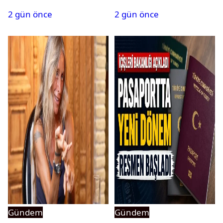
isim terfi etti
belli oldu
2 gün önce
2 gün önce
Gündem
Gündem