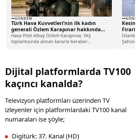
GÜNDEM
GÜNDE
Türk Hava Kuvvetleri’nin ilk kadın
Kesinl
generali Özlem Karapınar hakkında
Firari 
dikkat çeken detay ortaya çıktı
Hava Pilot Albay Özlem Karapınar, YAŞ
İstanbu
toplantısında alınan kararla beraber
Şahıslar
tuğgeneral rütbesine terfi edilmiş ve böylece,
suçları 
Türk Hava Kuvvetleri'nin ilk kadın generali
olmuştu. Karapınar'ın dedesine ve amcasının
da gazi olduğu öğrenildi.
Dijital platformlarda TV100
kaçıncı kanalda?
Televizyon platformları üzerinden TV
izleyenler için platformlardaki TV100 kanal
numaraları ise şöyle;
Digitürk: 37. Kanal (HD)