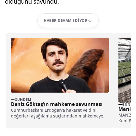
olduğunu savundu.
HABER DEVAM EDIYOR
GÜNDEM
Deniz Göktaş’ın mahkeme savunması
GÜNDE
Manisa
Cumhurbaşkanı Erdoğan'a hakaret ve dini
MANİSA (
değerleri aşağılama suçlarından mahkemeye
Kent Est
çıkan Deniz Göktaş'ın savunması ortaya çıktı.
ilçesine 