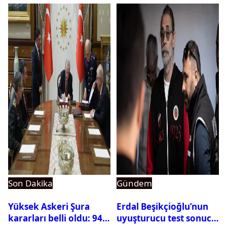
ortaya çıktı
Son Dakika
Gündem
Yüksek Askeri Şura
Erdal Beşikçioğlu’nun
kararları belli oldu: 94
uyuşturucu test sonucu