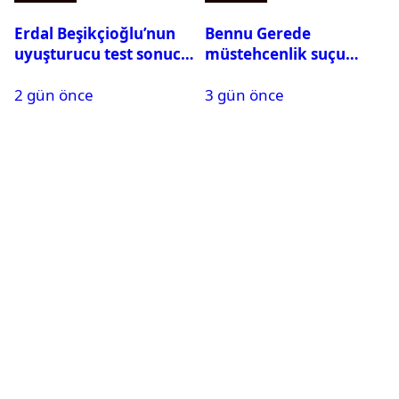
Erdal Beşikçioğlu’nun
Bennu Gerede
uyuşturucu test sonucu
müstehcenlik suçu
belli oldu
kapsamında gözaltına
2 gün önce
3 gün önce
alındı