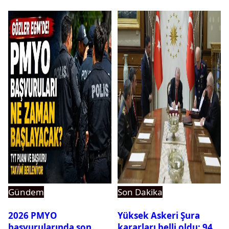
dikkat çeken detay
ortaya çıktı
Gündem
Son Dakika
2026 PMYO
Yüksek Askeri Şura
başvurularında son
kararları belli oldu: 94