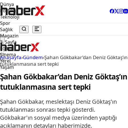
Dünya
Politika
Teknoloji
Spor
Sağlık
Magazin
3. Sayfa
Eğitim
Sinema
Anasayfa
›
Gündem
›
Şahan Gökbakar’dan Deniz Göktaş’ın
Yerel
tutuklanmasına sert tepki
Yaşam
Şahan Gökbakar’dan Deniz Göktaş’ın
tutuklanmasına sert tepki
Şahan Gökbakar, meslektaşı Deniz Göktaş’ın
tutuklanması sonrası tepki gösterdi.
Gökbakar'ın sosyal medya üzerinden yaptığı
açıklamanın detayları haberimizde.