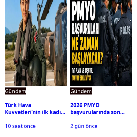
Gündem
Gündem
Türk Hava
2026 PMYO
Kuvvetleri’nin ilk kadın
başvurularında son
generali Özlem
durum ne?
10 saat önce
2 gün önce
Karapınar hakkında
dikkat çeken detay