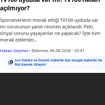
açılmıyor?
Sporseverlerin merak ettiği TV100 uyduda var
mı sorusunun yanıtı resmen açıklandı. Peki,
sinyal sorunu yaşayanlar ne yapacak? İşte tüm
merak edilenler…
Hakan Göçmez
•
Eklenme:
06.08.2026 - 20:41
Son Dakika ve Önemli Haberler İçin Google Haberler'de
Bizi Kaynak Ekleyin!