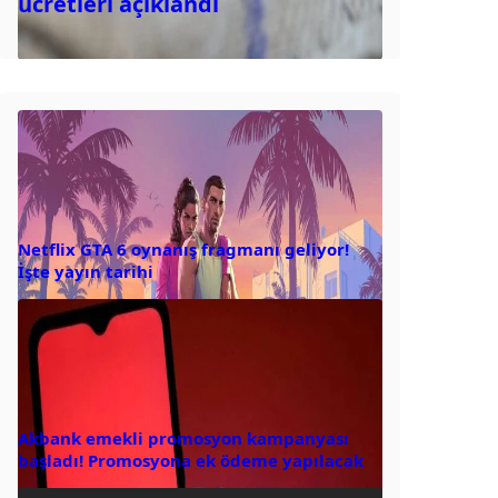
ücretleri açıklandı
Netflix GTA 6 oynanış fragmanı geliyor!
İşte yayın tarihi
Akbank emekli promosyon kampanyası
başladı! Promosyona ek ödeme yapılacak