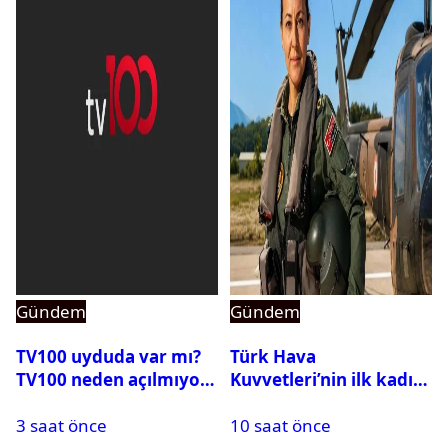
Gündem
Gündem
TV100 uyduda var mı?
Türk Hava
TV100 neden açılmıyor?
Kuvvetleri’nin ilk kadın
generali Özlem
3 saat önce
10 saat önce
Karapınar hakkında