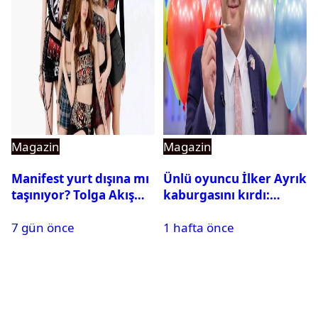
Magazin
Magazin
Manifest yurt dışına mı
Ünlü oyuncu İlker Ayrık
taşınıyor? Tolga Akış
kaburgasını kırdı:
son noktayı koydu
Sağlık durumu nasıl?
7 gün önce
1 hafta önce