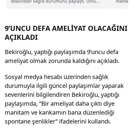
odasından sağlık durumunu paylaştı. Ünlü
mankenle
sanatçı, yoğun tedavi sürecini anlatarak
Model of.
sevenlerinden dua istedi.
9’UNCU DEFA AMELİYAT OLACAĞINI
AÇIKLADI
Bekiroğlu, yaptığı paylaşımda 9’uncu defa
ameliyat olmak zorunda kaldığını açıkladı.
Sosyal medya hesabı üzerinden sağlık
durumuyla ilgili güncel paylaşımlar yaparak
sevenlerini bilgilendiren Bekiroğlu, yaptığı
paylaşımda, “Bir ameliyat daha çıktı diye
manitam ve kankamın bana düzenlediği
spontane şenlikler” ifadelerini kullandı.