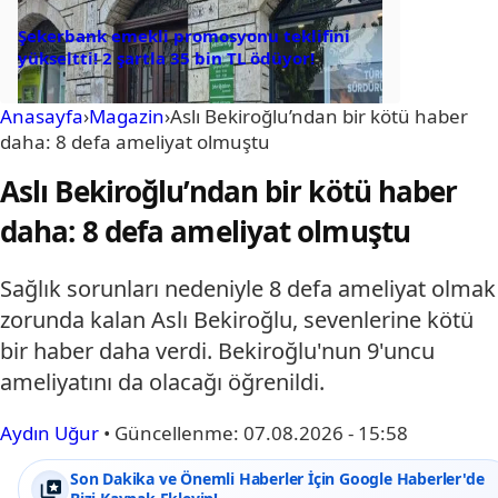
Şekerbank emekli promosyonu teklifini
yükseltti! 2 şartla 35 bin TL ödüyor!
Anasayfa
›
Magazin
›
Aslı Bekiroğlu’ndan bir kötü haber
daha: 8 defa ameliyat olmuştu
Aslı Bekiroğlu’ndan bir kötü haber
daha: 8 defa ameliyat olmuştu
Sağlık sorunları nedeniyle 8 defa ameliyat olmak
zorunda kalan Aslı Bekiroğlu, sevenlerine kötü
bir haber daha verdi. Bekiroğlu'nun 9'uncu
ameliyatını da olacağı öğrenildi.
Aydın Uğur
•
Güncellenme:
07.08.2026 - 15:58
Son Dakika ve Önemli Haberler İçin Google Haberler'de