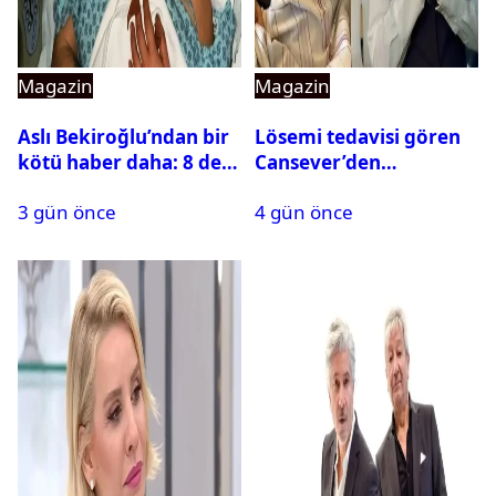
Magazin
Magazin
Aslı Bekiroğlu’ndan bir
Lösemi tedavisi gören
kötü haber daha: 8 defa
Cansever’den
ameliyat olmuştu
duygulandıran mesaj
3 gün önce
4 gün önce