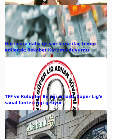
Hastalara daha iyi şartlarda ilaç temin
edilecek: Rekabet Kurumu duyurdu
TFF ve Kulüpler Birliği anlaştı: Süper Lig’e
sanal fantezi ligi geliyor