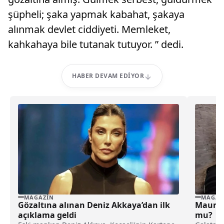
şüpheli; şaka yapmak kabahat, şakaya
alınmak devlet ciddiyeti. Memleket,
kahkahaya bile tutanak tutuyor. ” dedi.
HABER DEVAM EDIYOR
MAGAZIN
MAGAZ
Gözaltına alınan Deniz Akkaya’dan ilk
Mauro 
açıklama geldi
mu?