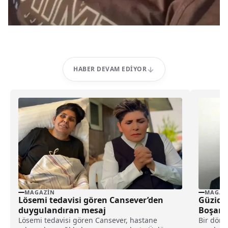
HABER DEVAM EDIYOR
MAGAZIN
MAGAZ
Lösemi tedavisi gören Cansever’den
Güzide
duygulandıran mesaj
Boşanı
Lösemi tedavisi gören Cansever, hastane
Bir döne