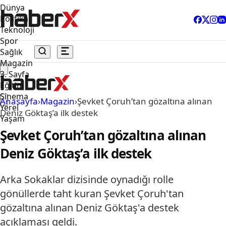
Dünya
Politika
Teknoloji
Spor
Sağlık
Magazin
3. Sayfa
Eğitim
Sinema
Anasayfa
›
Magazin
›
Şevket Çoruh’tan gözaltına alınan
Yerel
Deniz Göktaş’a ilk destek
Yaşam
Şevket Çoruh’tan gözaltına alınan
Deniz Göktaş’a ilk destek
Arka Sokaklar dizisinde oynadığı rolle
gönüllerde taht kuran Şevket Çoruh'tan
gözaltına alınan Deniz Göktaş'a destek
açıklaması geldi.