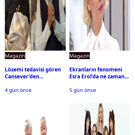
Magazin
Magazin
Lösemi tedavisi gören
Ekranların fenomeni
Cansever’den
Esra Erol’da ne zaman
duygulandıran mesaj
başlıyor?
4 gün önce
5 gün önce