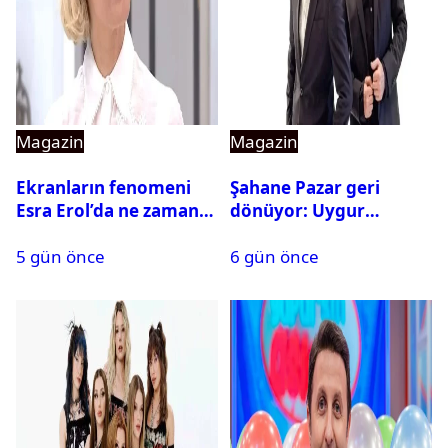
Magazin
Magazin
Ekranların fenomeni
Şahane Pazar geri
Esra Erol’da ne zaman
dönüyor: Uygur
başlıyor?
kardeşlerden beklenen
5 gün önce
6 gün önce
açıklama geldi