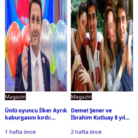
Magazin
Magazin
Ünlü oyuncu İlker Ayrık
Demet Şener ve
kaburgasını kırdı:
İbrahim Kutluay 8 yıl
Sağlık durumu nasıl?
sonra bir araya geldi:
1 hafta önce
2 hafta önce
Ailece Yunanistan