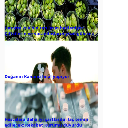
Hasatta 200 bin ton ürün bekleniyor:
Çiftçilerin ve vatandaşların yüzü gülecek
Doğanın Kanunu final yapıyor
Hastalara daha iyi şartlarda ilaç temin
edilecek: Rekabet Kurumu duyurdu