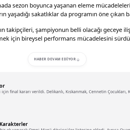
ada sezon boyunca yaşanan eleme mücadeleleri ve
ın yaşadığı sakatlıklar da programın öne çıkan b
 takipçileri, şampiyonun belli olacağı geceye iliş
lmek için bireysel performans mücadelesini sürdü
HABER DEVAM EDIYOR
yor
için final kararı verildi. Delikanlı, Kıskanmak, Cennetin Çocukları, 
Karakterler
ir ek yaparak Omni-Man'i dövüşçüler listesine ekledi. Ayrıca Quan