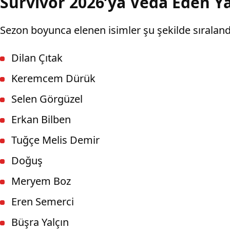
Survivor 2026’ya Veda Eden Y
Sezon boyunca elenen isimler şu şekilde sıraland
Dilan Çıtak
Keremcem Dürük
Selen Görgüzel
Erkan Bilben
Tuğçe Melis Demir
Doğuş
Meryem Boz
Eren Semerci
Büşra Yalçın