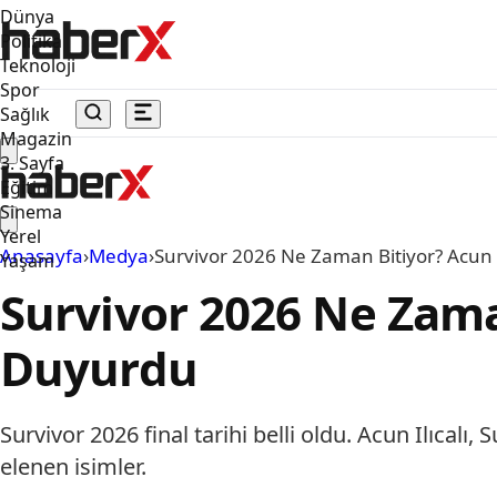
Dünya
Politika
Teknoloji
Spor
Sağlık
Magazin
3. Sayfa
Eğitim
Sinema
Yerel
Anasayfa
›
Medya
›
Survivor 2026 Ne Zaman Bitiyor? Acun 
Yaşam
Survivor 2026 Ne Zama
Duyurdu
Survivor 2026 final tarihi belli oldu. Acun Ilıcalı
elenen isimler.