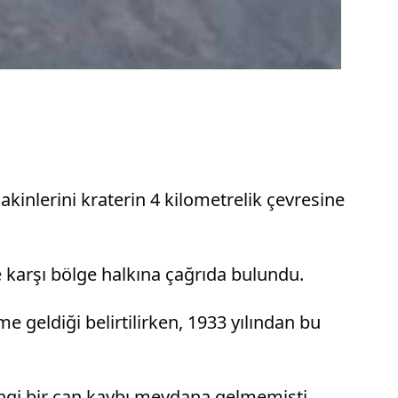
kinlerini kraterin 4 kilometrelik çevresine
e karşı bölge halkına çağrıda bulundu.
 geldiği belirtilirken, 1933 yılından bu
ngi bir can kaybı meydana gelmemişti.