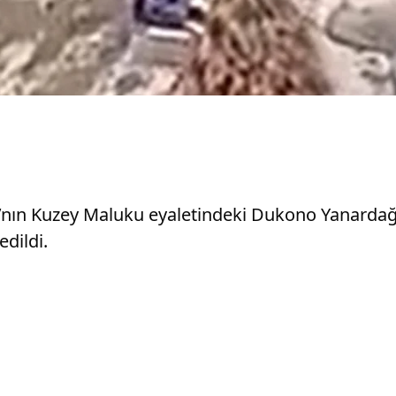
’nın Kuzey Maluku eyaletindeki Dukono Yanardağı
dildi.