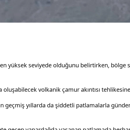
n yüksek seviyede olduğunu belirtirken, bölge sa
a oluşabilecek volkanik çamur akıntısı tehlikesin
geçmiş yıllarda da şiddetli patlamalarla gündeme
iyete geçen yanardağda yaşanan patlamada herha