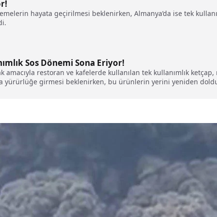
r!
lemelerin hayata geçirilmesi beklenirken, Almanya’da ise tek kullanı
di.
nımlık Sos Dönemi Sona Eriyor!
mak amacıyla restoran ve kafelerde kullanılan tek kullanımlık ketçap
 yürürlüğe girmesi beklenirken, bu ürünlerin yerini yeniden doldurul