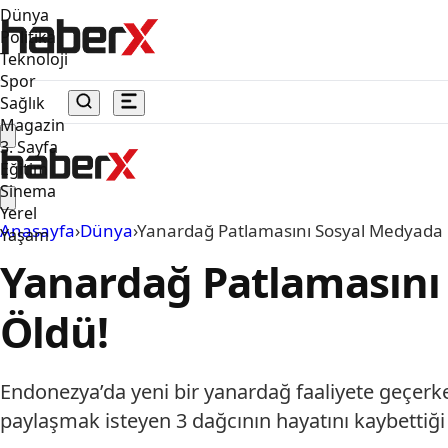
Dünya
Politika
Teknoloji
Spor
Sağlık
Magazin
3. Sayfa
Eğitim
Sinema
Yerel
Anasayfa
›
Dünya
›
Yanardağ Patlamasını Sosyal Medyada 
Yaşam
Yanardağ Patlamasını 
Öldü!
Endonezya’da yeni bir yanardağ faaliyete geçer
paylaşmak isteyen 3 dağcının hayatını kaybettiği