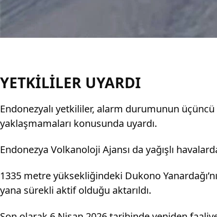
YETKİLİLER UYARDI
Endonezyalı yetkililer, alarm durumunun üçüncü e
yaklaşmamaları konusunda uyardı.
Endonezya Volkanoloji Ajansı da yağışlı havalard
1335 metre yüksekliğindeki Dukono Yanardağı’nın 
yana sürekli aktif olduğu aktarıldı.
Son olarak 6 Nisan 2026 tarihinde yeniden faal